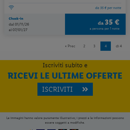
da 35 € per notte
Check-in
35 €
da
dal 01/11/26
a persona per 1 notte
al 07/01/27
« Prec
2
3
4
di 4
Iscriviti subito e
RICEVI LE ULTIME OFFERTE
ISCRIVITI
Le immagini hanno valore puramente illustrativo; i prezzi e le informazioni possono
essere soggetti a modifiche.