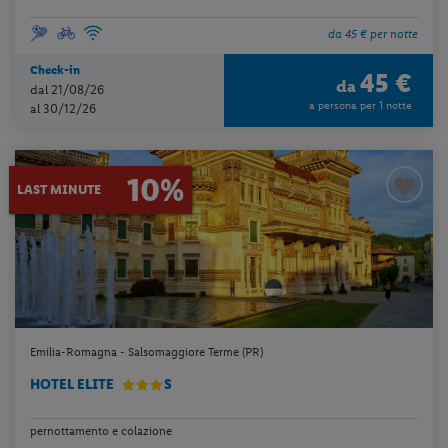
da 45 € per notte
Check-in
45 €
da
dal 21/08/26
a persona per 1 notte
al 30/12/26
10%
LAST MINUTE
Emilia-Romagna - Salsomaggiore Terme (PR)
HOTEL ELITE
S
pernottamento e colazione