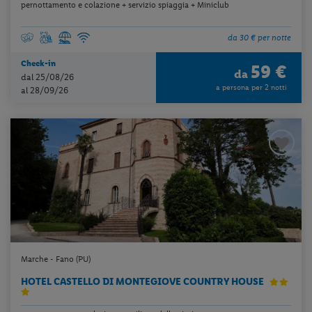
pernottamento e colazione + servizio spiaggia + Miniclub
da 30 € per notte
Check-in
59 €
da
dal 25/08/26
a persona per 2 notti
al 28/09/26
Marche - Fano (PU)
HOTEL CASTELLO DI MONTEGIOVE COUNTRY HOUSE