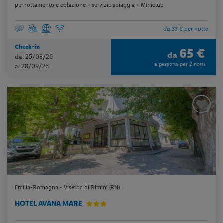
pernottamento e colazione + servizio spiaggia + Miniclub
da 33 € per notte
Check-in
65 €
da
dal 25/08/26
a persona per 2 notti
al 28/09/26
Emilia-Romagna - Viserba di Rimini (RN)
HOTEL AVANA MARE