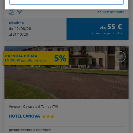
da 55 € per notte
Check-in
55 €
da
dal 12/08/26
a persona per 1 notte
al 31/10/26
5%
PRENOTA PRIMA
ENTRO 90 gg dalla partenza
Veneto - Cavaso del Tomba (TV)
HOTEL CANOVA
pernottamento e colazione