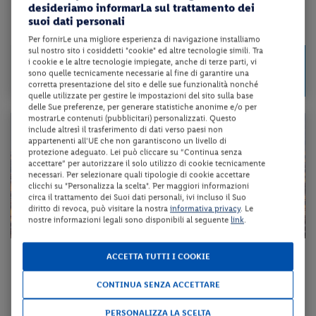
desideriamo informarLa sul trattamento dei
suoi dati personali
da 55 € per notte
Per fornirLe una migliore esperienza di navigazione installiamo
sul nostro sito i cosiddetti "cookie" ed altre tecnologie simili. Tra
Check-in
55 €
i cookie e le altre tecnologie impiegate, anche di terze parti, vi
da
dal 31/08/26
sono quelle tecnicamente necessarie al fine di garantire una
a persona per 1 notte
al 01/01/27
corretta presentazione del sito e delle sue funzionalità nonché
quelle utilizzate per gestire le impostazioni del sito sulla base
delle Sue preferenze, per generare statistiche anonime e/o per
mostrarLe contenuti (pubblicitari) personalizzati. Questo
include altresì il trasferimento di dati verso paesi non
appartenenti all'UE che non garantiscono un livello di
protezione adeguato. Lei può cliccare su “Continua senza
accettare” per autorizzare il solo utilizzo di cookie tecnicamente
necessari. Per selezionare quali tipologie di cookie accettare
clicchi su "Personalizza la scelta". Per maggiori informazioni
circa il trattamento dei Suoi dati personali, ivi incluso il Suo
diritto di revoca, può visitare la nostra
informativa privacy
. Le
nostre informazioni legali sono disponibili al seguente
link
.
Toscana - Firenze (FI)
ACCETTA TUTTI I COOKIE
HOTEL MIRAGE
CONTINUA SENZA ACCETTARE
pernottamento e colazione
PERSONALIZZA LA SCELTA