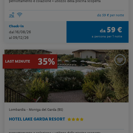
pernottamento e colazione + utilizzo della piscina scoperta
da 59 € per notte
Check-in
59 €
da
dal 16/08/26
a persona per 1 notte
al 09/12/26
35%
LAST MINUTE
Lombardia - Moniga del Garda (BS)
HOTEL LAKE GARDA RESORT
pernottamento e colazione + utilizzo della piscina scoperta