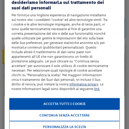
desideriamo informarLa sul trattamento dei
suoi dati personali
da 69 € per notte
Per fornirLe una migliore esperienza di navigazione installiamo
sul nostro sito i cosiddetti "cookie" ed altre tecnologie simili. Tra
Check-in
205 €
i cookie e le altre tecnologie impiegate, anche di terze parti, vi
da
dal 30/08/26
sono quelle tecnicamente necessarie al fine di garantire una
a persona per 3 notti
al 10/09/26
corretta presentazione del sito e delle sue funzionalità nonché
quelle utilizzate per gestire le impostazioni del sito sulla base
delle Sue preferenze, per generare statistiche anonime e/o per
mostrarLe contenuti (pubblicitari) personalizzati. Questo
include altresì il trasferimento di dati verso paesi non
25%
PRENOTA PRIMA
appartenenti all'UE che non garantiscono un livello di
ENTRO 60 gg dalla partenza
protezione adeguato. Lei può cliccare su “Continua senza
accettare” per autorizzare il solo utilizzo di cookie tecnicamente
necessari. Per selezionare quali tipologie di cookie accettare
clicchi su "Personalizza la scelta". Per maggiori informazioni
circa il trattamento dei Suoi dati personali, ivi incluso il Suo
diritto di revoca, può visitare la nostra
informativa privacy
. Le
nostre informazioni legali sono disponibili al seguente
link
.
Veneto - Borca di Cadore (BL)
ACCETTA TUTTI I COOKIE
HOTEL BOITE
& RESIDENCE CORTE ***
CONTINUA SENZA ACCETTARE
pernottamento e colazione
PERSONALIZZA LA SCELTA