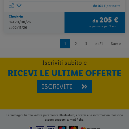
da 103 € per notte
Check-in
205 €
da
dal 20/08/26
a persona per 2 notti
al 02/11/26
1
2
3
di 21
Succ »
Iscriviti subito e
RICEVI LE ULTIME OFFERTE
ISCRIVITI
Le immagini hanno valore puramente illustrativo; i prezzi e le informazioni possono
essere soggetti a modifiche.