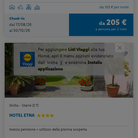
da 103 € per notte
Check-in
205 €
da
dal 17/08/26
a persona per 2 notti
al 30/10/26
Sicilia - Giarre (CT)
HOTEL ETNA
mezza pensione + utilizzo della piscina scoperta