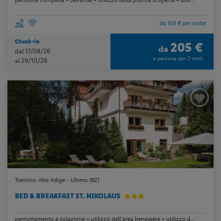
da 103 € per notte
Check-in
205 €
da
dal 17/08/26
a persona per 2 notti
al 29/10/26
Trentino-Alto Adige - Ultimo (BZ)
BED & BREAKFAST ST. NIKOLAUS
pernottamento e colazione + utilizzo dell’area benessere + utilizzo d...