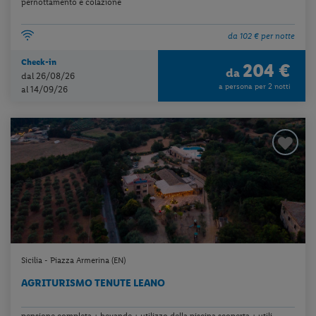
pernottamento e colazione
da 102 € per notte
Check-in
204 €
da
dal 26/08/26
a persona per 2 notti
al 14/09/26
Sicilia - Piazza Armerina (EN)
AGRITURISMO TENUTE LEANO
pensione completa + bevande + utilizzo della piscina scoperta + utili...