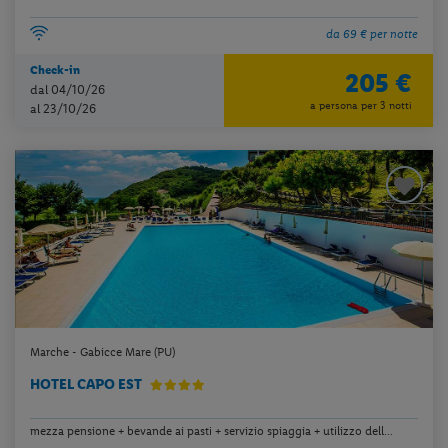
da 69 € per notte
Check-in
205 €
dal 04/10/26
a persona per 3 notti
al 23/10/26
Marche - Gabicce Mare (PU)
HOTEL CAPO EST
mezza pensione + bevande ai pasti + servizio spiaggia + utilizzo dell...