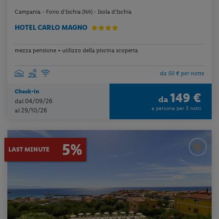
Campania - Forio d'Ischia (NA) - Isola d'Ischia
HOTEL CARLO MAGNO
mezza pensione + utilizzo della piscina scoperta
da 50 € per notte
Check-in
149 €
da
dal 04/09/26
a persona per 3 notti
al 29/10/26
5%
LAST MINUTE