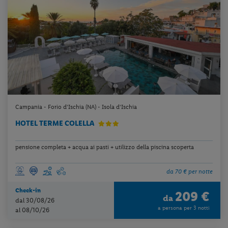
Campania - Forio d'Ischia (NA) - Isola d'Ischia
HOTEL TERME COLELLA
pensione completa + acqua ai pasti + utilizzo della piscina scoperta
da 70 € per notte
Check-in
209 €
da
dal 30/08/26
a persona per 3 notti
al 08/10/26