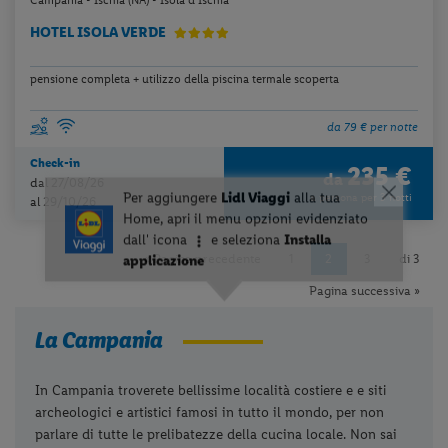
Campania - Ischia (NA) - Isola d'Ischia
HOTEL ISOLA VERDE
pensione completa + utilizzo della piscina termale scoperta
da 79 € per notte
Check-in
235 €
da
dal 27/08/26
a persona per 3 notti
al 29/10/26
« Pagina precedente
1
2
3
di 3
Pagina successiva »
La Campania
In Campania troverete bellissime località costiere e e siti
archeologici e artistici famosi in tutto il mondo, per non
parlare di tutte le prelibatezze della cucina locale. Non sai