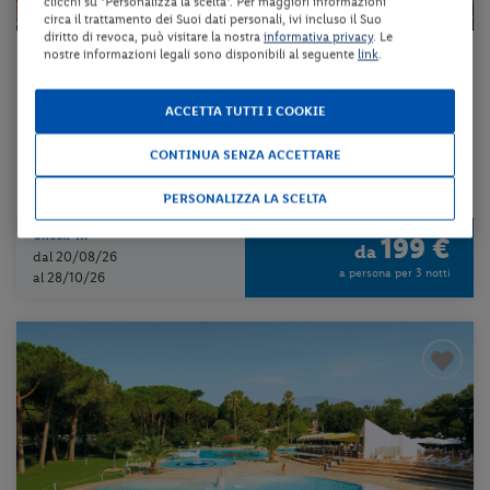
clicchi su "Personalizza la scelta". Per maggiori informazioni
circa il trattamento dei Suoi dati personali, ivi incluso il Suo
diritto di revoca, può visitare la nostra
informativa privacy
. Le
nostre informazioni legali sono disponibili al seguente
link
.
Campania - Ischia (NA) - Isola d'Ischia
HOTEL DON PEDRO
ACCETTA TUTTI I COOKIE
pernottamento e colazione + utilizzo della piscina scoperta + utilizz...
CONTINUA SENZA ACCETTARE
da 67 € per notte
PERSONALIZZA LA SCELTA
Check-in
199 €
da
dal 20/08/26
a persona per 3 notti
al 28/10/26