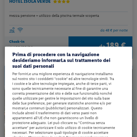
HOTEL ISOLA VERDE
mezza pensione + utilizzo della piscina termale scoperta
da 48 € per notte
Check-in
189 €
da
dal 20/09/26
a persona per 4 notti
al 25/10/26
Prima di procedere con la navigazione
desideriamo informarLa sul trattamento dei
suoi dati personali
Per fornirLe una migliore esperienza di navigazione installiamo
sul nostro sito i cosiddetti "cookie" ed altre tecnologie simili. Tra
i cookie e le altre tecnologie impiegate, anche di terze parti, vi
sono quelle tecnicamente necessarie al fine di garantire una
corretta presentazione del sito e delle sue funzionalità nonché
quelle utilizzate per gestire le impostazioni del sito sulla base
delle Sue preferenze, per generare statistiche anonime e/o per
mostrarLe contenuti (pubblicitari) personalizzati. Questo
include altresì il trasferimento di dati verso paesi non
appartenenti all'UE che non garantiscono un livello di
protezione adeguato. Lei può cliccare su “Continua senza
accettare” per autorizzare il solo utilizzo di cookie tecnicamente
necessari. Per selezionare quali tipologie di cookie accettare