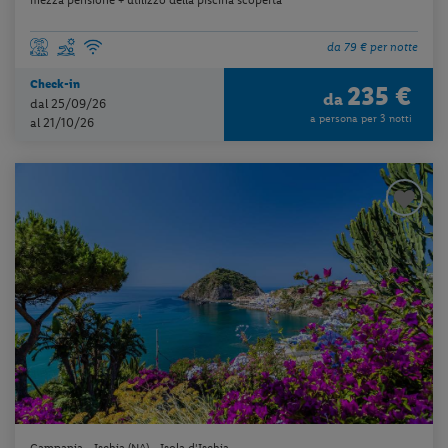
da 79 € per notte
Check-in
235 €
da
dal 25/09/26
a persona per 3 notti
al 21/10/26