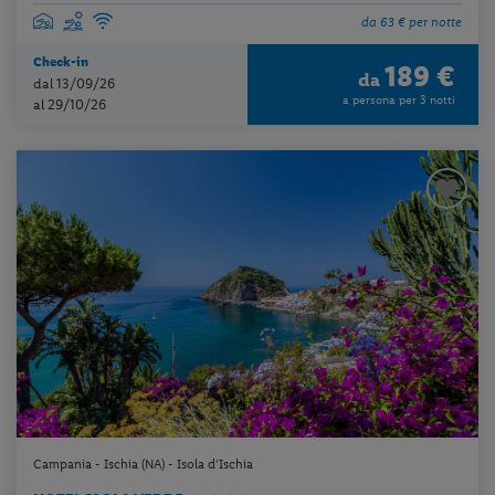
da 63 € per notte
Check-in
189 €
da
dal 13/09/26
a persona per 3 notti
al 29/10/26
Campania - Ischia (NA) - Isola d'Ischia