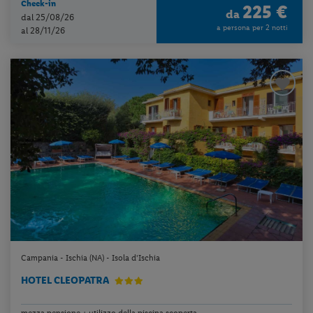
Check-in
225 €
da
dal 25/08/26
a persona per 2 notti
al 28/11/26
Campania - Ischia (NA) - Isola d'Ischia
HOTEL CLEOPATRA
mezza pensione + utilizzo della piscina scoperta