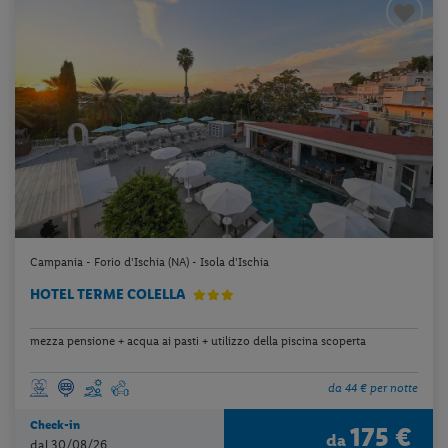
Campania - Forio d'Ischia (NA) - Isola d'Ischia
HOTEL TERME COLELLA
mezza pensione + acqua ai pasti + utilizzo della piscina scoperta
da 44 € per notte
Check-in
175 €
da
dal 30/08/26