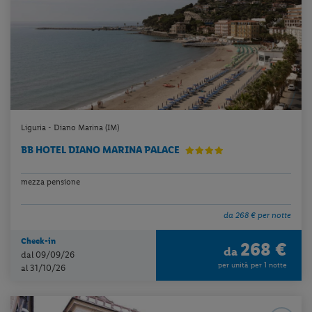
Liguria - Diano Marina (IM)
BB HOTEL DIANO MARINA PALACE
mezza pensione
da 268 € per notte
Check-in
268 €
da
dal 09/09/26
per unità per 1 notte
al 31/10/26