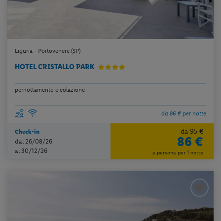
Liguria - Portovenere (SP)
HOTEL CRISTALLO PARK
pernottamento e colazione
da 86 € per notte
da 95 €
Check-in
86 €
dal 26/08/26
al 30/12/26
a persona per 1 notte