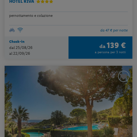
HOTEL RIVA
pernottamento e colazione
da 47 € per notte
Check-in
139 €
da
dal 25/08/26
a persona per 3 notti
al 22/09/26