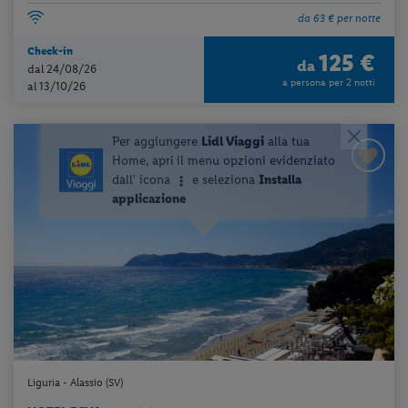
da 63 € per notte
Check-in
125 €
da
dal 24/08/26
a persona per 2 notti
al 13/10/26
Liguria - Alassio (SV)