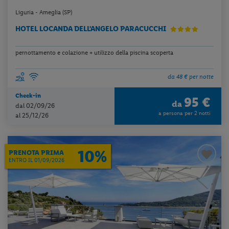
Liguria - Ameglia (SP)
HOTEL LOCANDA DELL'ANGELO PARACUCCHI
pernottamento e colazione + utilizzo della piscina scoperta
da 48 € per notte
Check-in
95 €
da
dal 02/09/26
a persona per 2 notti
al 25/12/26
10%
PRENOTA PRIMA
ENTRO IL 01/09/2026