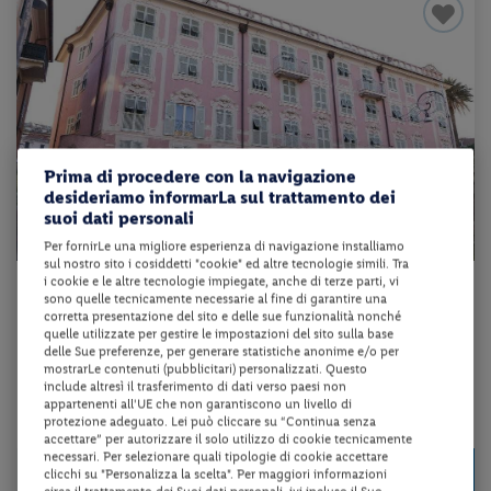
Prima di procedere con la navigazione
desideriamo informarLa sul trattamento dei
suoi dati personali
Per fornirLe una migliore esperienza di navigazione installiamo
sul nostro sito i cosiddetti "cookie" ed altre tecnologie simili. Tra
i cookie e le altre tecnologie impiegate, anche di terze parti, vi
Liguria - Rapallo (GE)
sono quelle tecnicamente necessarie al fine di garantire una
corretta presentazione del sito e delle sue funzionalità nonché
HOTEL EUROPA DESIGN SPA
quelle utilizzate per gestire le impostazioni del sito sulla base
delle Sue preferenze, per generare statistiche anonime e/o per
mostrarLe contenuti (pubblicitari) personalizzati. Questo
pernottamento e colazione
include altresì il trasferimento di dati verso paesi non
appartenenti all'UE che non garantiscono un livello di
protezione adeguato. Lei può cliccare su “Continua senza
da 102 € per notte
accettare” per autorizzare il solo utilizzo di cookie tecnicamente
necessari. Per selezionare quali tipologie di cookie accettare
Check-in
204 €
clicchi su "Personalizza la scelta". Per maggiori informazioni
da
dal 26/08/26