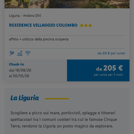
Liguria - Andora (SV)
RESIDENCE VILLAGGIO COLOMBO
affitto + utilizzo della piscina scoperta
da 69 € per notte
Check-in
205 €
da
dal 18/08/26
per unità per 3 notti
al 30/10/26
La Liguria
Scogliere a picco sul mare, porticcioli, spiagge e itinerari
spettacolari tra i comuni costieri tra cui le famose Cinque
Terre, rendono la Liguria un posto magico da esplorare.