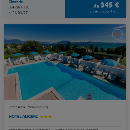
Check-in
345 €
da
dal 29/11/26
a persona per 4 notti
al 21/03/27
Lombardia - Sirmione (BS)
HOTEL ALFIERI
pernottamento e colazione + utilizzo della piscina scoperta