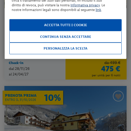
circa il trattamento dei Suoi dati personali, ivi incluso il Suo
diritto di revoca, può visitare la nostra
informativa privacy
. Le
nostre informazioni legali sono disponibili al seguente
link
.
Lombardia - Isolaccia (SO)
RESIDENCE CASA MARTINELLI
ACCETTA TUTTI I COOKIE
CONTINUA SENZA ACCETTARE
affitto
PERSONALIZZA LA SCELTA
da 80 € per notte
da 499 €
Check-in
475 €
dal 28/11/26
al 24/04/27
per unità per 6 notti
10%
PRENOTA PRIMA
ENTRO IL 31/10/2026