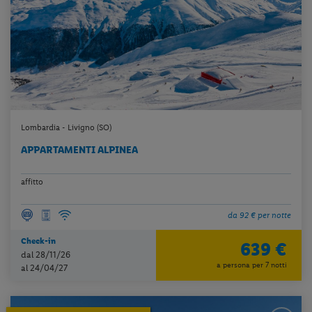
Lombardia - Livigno (SO)
APPARTAMENTI ALPINEA
affitto
da 92 € per notte
Check-in
639 €
dal 28/11/26
a persona per 7 notti
al 24/04/27