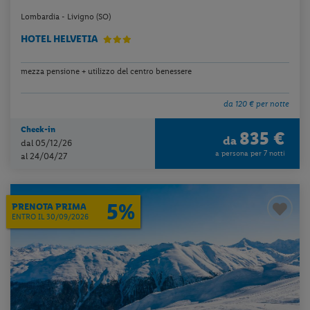
Lombardia - Livigno (SO)
HOTEL HELVETIA
mezza pensione + utilizzo del centro benessere
da 120 € per notte
Check-in
835 €
da
dal 05/12/26
a persona per 7 notti
al 24/04/27
5%
PRENOTA PRIMA
ENTRO IL 30/09/2026