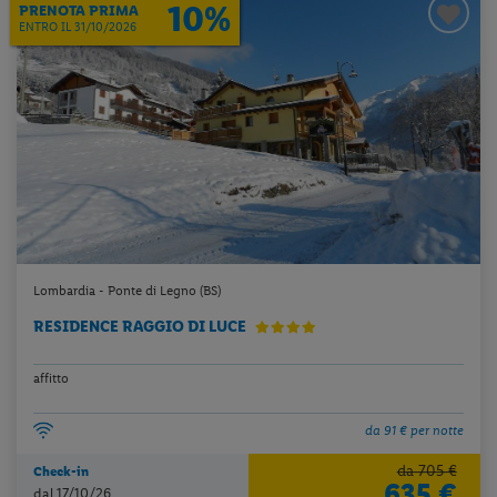
10%
PRENOTA PRIMA
ENTRO IL 31/10/2026
Lombardia - Ponte di Legno (BS)
RESIDENCE RAGGIO DI LUCE
affitto
da 91 € per notte
da 705 €
Check-in
635 €
dal 17/10/26