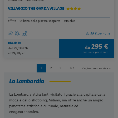
Lombardia - Sirmione (BS)
VILLAGGIO THE GARDA VILLAGE
affitto + utilizzo della piscina scoperta + Miniclub
da 99 € per notte
Check-in
295 €
da
dal 29/08/26
per unità per 3 notti
al 29/10/26
1
2
3
di 7
Pagina successiva »
La Lombardia
La Lombardia attira tanti visitatori grazie alla capitale della
moda e dello shopping, Milano, ma offre anche un ampio
panorama artistico e culturale, naturale ed
enogastronomico.