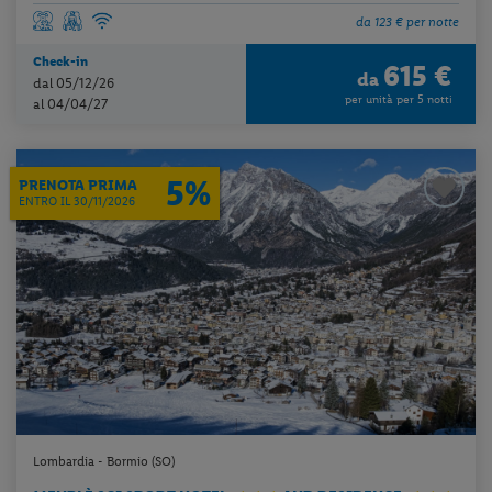
da 123 € per notte
Check-in
615 €
da
dal 05/12/26
per unità per 5 notti
al 04/04/27
5%
PRENOTA PRIMA
ENTRO IL 30/11/2026
Lombardia - Bormio (SO)