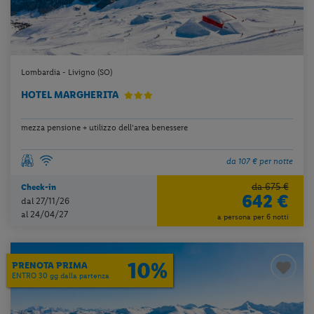
Lombardia - Livigno (SO)
HOTEL MARGHERITA
mezza pensione + utilizzo dell’area benessere
da 107 € per notte
da 675 €
Check-in
642 €
dal 27/11/26
al 24/04/27
a persona per 6 notti
10%
PRENOTA PRIMA
ENTRO 30 gg dalla partenza