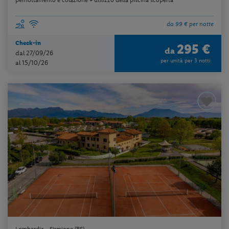
da 99 € per notte
Check-in
295 €
da
dal 27/09/26
per unità per 3 notti
al 15/10/26