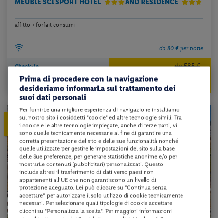
MEUBLÈ SCI SPORT HOTEL
AND RESIDENCE
affitto + forfait consumi
da 80 € per notte
da 585 €
Check-in
556 €
dal 12/12/26
da
Prima di procedere con la navigazione
al 27/03/27
desideriamo informarLa sul trattamento dei
per unità per 7 notti
suoi dati personali
Per fornirLe una migliore esperienza di navigazione installiamo
sul nostro sito i cosiddetti "cookie" ed altre tecnologie simili. Tra
5%
PRENOTA PRIMA
i cookie e le altre tecnologie impiegate, anche di terze parti, vi
ENTRO IL 30/11/2026
sono quelle tecnicamente necessarie al fine di garantire una
corretta presentazione del sito e delle sue funzionalità nonché
quelle utilizzate per gestire le impostazioni del sito sulla base
delle Sue preferenze, per generare statistiche anonime e/o per
mostrarLe contenuti (pubblicitari) personalizzati. Questo
include altresì il trasferimento di dati verso paesi non
appartenenti all'UE che non garantiscono un livello di
protezione adeguato. Lei può cliccare su “Continua senza
accettare” per autorizzare il solo utilizzo di cookie tecnicamente
necessari. Per selezionare quali tipologie di cookie accettare
clicchi su "Personalizza la scelta". Per maggiori informazioni