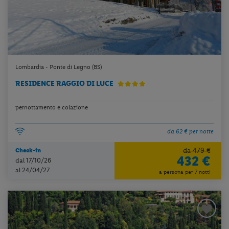
Lombardia - Ponte di Legno (BS)
RESIDENCE RAGGIO DI LUCE
pernottamento e colazione
da 62 € per notte
da 479 €
Check-in
432 €
dal 17/10/26
al 24/04/27
a persona per 7 notti