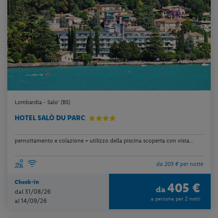
Lombardia - Salo' (BS)
HOTEL SALÒ DU PARC
pernottamento e colazione + utilizzo della piscina scoperta con vista...
da 203 € per notte
Check-in
405 €
da
dal 31/08/26
a persona per 2 notti
al 14/09/26