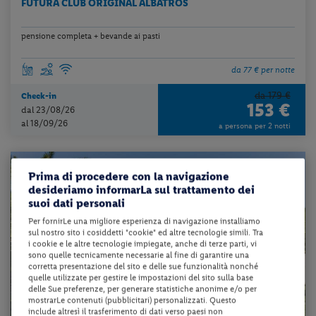
FUTURA CLUB ORIGINAL ALBATROS
pensione completa + bevande ai pasti
da 77 € per notte
da 179 €
Check-in
153 €
dal 23/08/26
al 18/09/26
a persona per 2 notti
Prima di procedere con la navigazione
desideriamo informarLa sul trattamento dei
suoi dati personali
Per fornirLe una migliore esperienza di navigazione installiamo
sul nostro sito i cosiddetti "cookie" ed altre tecnologie simili. Tra
i cookie e le altre tecnologie impiegate, anche di terze parti, vi
sono quelle tecnicamente necessarie al fine di garantire una
corretta presentazione del sito e delle sue funzionalità nonché
quelle utilizzate per gestire le impostazioni del sito sulla base
delle Sue preferenze, per generare statistiche anonime e/o per
mostrarLe contenuti (pubblicitari) personalizzati. Questo
include altresì il trasferimento di dati verso paesi non