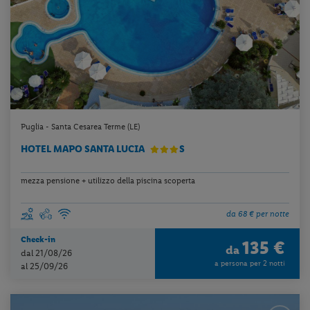
Puglia - Santa Cesarea Terme (LE)
HOTEL MAPO SANTA LUCIA
S
mezza pensione + utilizzo della piscina scoperta
da 68 € per notte
Check-in
135 €
da
dal 21/08/26
a persona per 2 notti
al 25/09/26