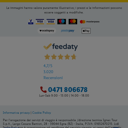
Le immagini hanno valore puramente illustrativo; i prezzi e le informazioni possono
essere soggetti a modifiche.
4,7
/5
3.020
Recensioni
0471 806678
Lun-Sab 9.00 - 13.00 | 14.00 - 18.00
Informativa privacy
|
Cookie Policy
Per aggiungere
Lidl Viaggi
alla tua
Per l’erogazione dei servizi di viaggio è responsabile /direzione tecnica Ignas Tour
Home, apri il menu opzioni evidenziato
S.p.A., Largo Cesare Battisti, 28 - 39044 Egna (BZ) - Italia, P.IVA: 01652670215. Lidl
Italia S.r.l. non è organizzatore né venditore del servizio viaggio, ai sensi dell’articolo