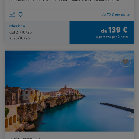
da 70 € per notte
Check-in
139 €
da
dal 21/10/26
a persona per 2 notti
al 28/10/26