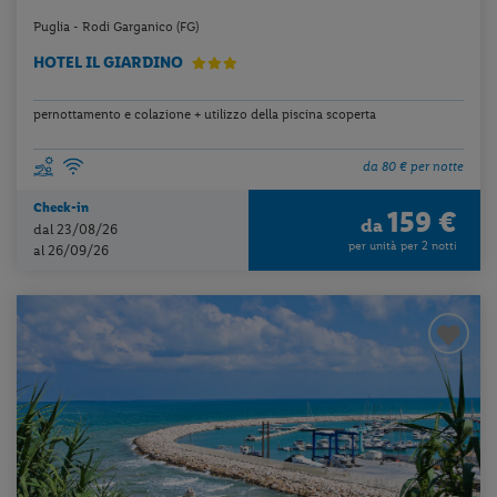
Puglia - Rodi Garganico (FG)
HOTEL IL GIARDINO
pernottamento e colazione + utilizzo della piscina scoperta
da 80 € per notte
Check-in
159 €
da
dal 23/08/26
per unità per 2 notti
al 26/09/26