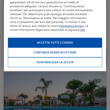
appartenenti all'UE che non garantiscono un livello di
protezione adeguato. Lei può cliccare su “Continua senza
accettare” per autorizzare il solo utilizzo di cookie tecnicamente
Puglia - Porto Cesareo (LE)
necessari. Per selezionare quali tipologie di cookie accettare
clicchi su "Personalizza la scelta". Per maggiori informazioni
RESORT VILLA HERMOSA
circa il trattamento dei Suoi dati personali, ivi incluso il Suo
diritto di revoca, può visitare la nostra
informativa privacy
. Le
nostre informazioni legali sono disponibili al seguente
link
.
pernottamento e colazione + utilizzo della piscina scoperta
ACCETTA TUTTI I COOKIE
da 53 € per notte
CONTINUA SENZA ACCETTARE
Check-in
105 €
da
dal 01/09/26
a persona per 2 notti
al 24/10/26
PERSONALIZZA LA SCELTA