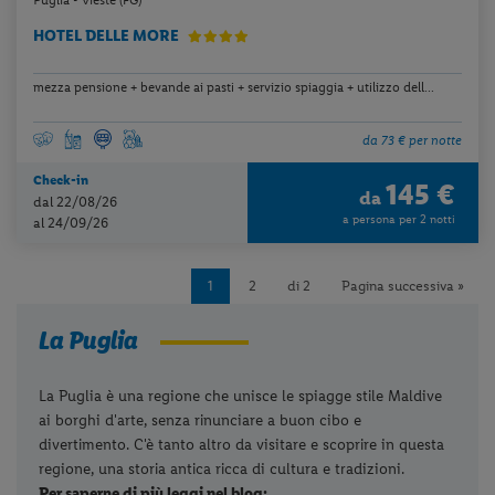
Puglia - Vieste (FG)
HOTEL DELLE MORE
mezza pensione + bevande ai pasti + servizio spiaggia + utilizzo dell...
da 73 € per notte
Check-in
145 €
da
dal 22/08/26
a persona per 2 notti
al 24/09/26
1
2
di 2
Pagina successiva »
La Puglia
La Puglia è una regione che unisce le spiagge stile Maldive
ai borghi d'arte, senza rinunciare a buon cibo e
divertimento. C'è tanto altro da visitare e scoprire in questa
regione, una storia antica ricca di cultura e tradizioni.
Per saperne di più leggi nel blog: