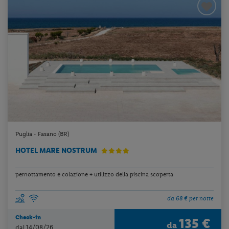
Puglia - Fasano (BR)
HOTEL MARE NOSTRUM
pernottamento e colazione + utilizzo della piscina scoperta
da 68 € per notte
Check-in
135 €
da
dal 14/08/26