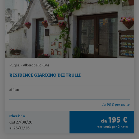
Puglia - Alberobello (BA)
RESIDENCE GIARDINO DEI TRULLI
affitto
da 98 € per notte
Check-in
195 €
da
dal 27/08/26
per unità per 2 notti
al 26/12/26