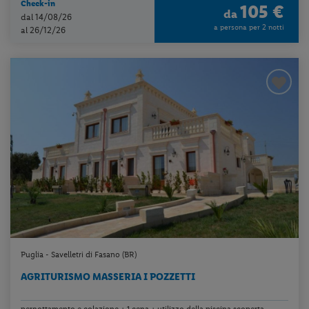
Check-in
105 €
da
dal 14/08/26
a persona per 2 notti
al 26/12/26
Puglia - Savelletri di Fasano (BR)
AGRITURISMO MASSERIA I POZZETTI
pernottamento e colazione + 1 cena + utilizzo della piscina scoperta