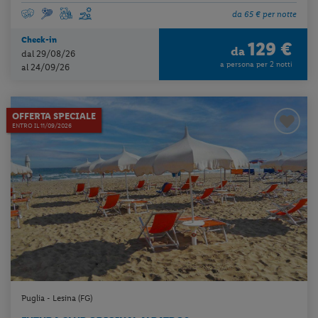
da 65 € per notte
Check-in
129 €
da
dal 29/08/26
a persona per 2 notti
al 24/09/26
OFFERTA SPECIALE
ENTRO IL 11/09/2026
Puglia - Lesina (FG)