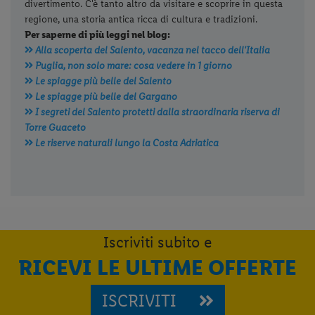
Home, apri il menu opzioni evidenziato
divertimento. C'è tanto altro da visitare e scoprire in questa
dall' icona
e seleziona
Installa
regione, una storia antica ricca di cultura e tradizioni.
applicazione
Per saperne di più leggi nel blog:
Alla scoperta del Salento, vacanza nel tacco dell'Italia
Puglia, non solo mare: cosa vedere in 1 giorno
Le spiagge più belle del Salento
Le spiagge più belle del Gargano
I segreti del Salento protetti dalla straordinaria riserva di
Torre Guaceto
Le riserve naturali lungo la Costa Adriatica
Iscriviti subito e
RICEVI LE ULTIME OFFERTE
ISCRIVITI