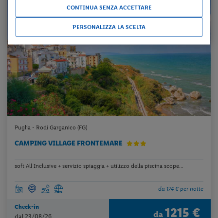
CONTINUA SENZA ACCETTARE
PERSONALIZZA LA SCELTA
Puglia - Rodi Garganico (FG)
CAMPING VILLAGE FRONTEMARE
soft All Inclusive + servizio spiaggia + utilizzo della piscina scope...
da 174 € per notte
Check-in
1215 €
da
dal 23/08/26