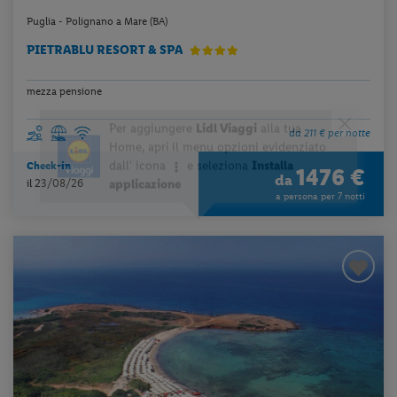
Puglia - Polignano a Mare (BA)
PIETRABLU RESORT & SPA
mezza pensione
da 211 € per notte
Check-in
1476 €
da
il 23/08/26
a persona per 7 notti