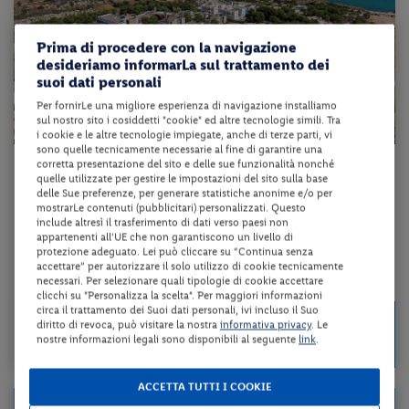
Prima di procedere con la navigazione
desideriamo informarLa sul trattamento dei
suoi dati personali
Per fornirLe una migliore esperienza di navigazione installiamo
sul nostro sito i cosiddetti "cookie" ed altre tecnologie simili. Tra
i cookie e le altre tecnologie impiegate, anche di terze parti, vi
sono quelle tecnicamente necessarie al fine di garantire una
corretta presentazione del sito e delle sue funzionalità nonché
Puglia - Monopoli (BA)
quelle utilizzate per gestire le impostazioni del sito sulla base
delle Sue preferenze, per generare statistiche anonime e/o per
PORTO GIARDINO
mostrarLe contenuti (pubblicitari) personalizzati. Questo
include altresì il trasferimento di dati verso paesi non
appartenenti all'UE che non garantiscono un livello di
All inclusive
protezione adeguato. Lei può cliccare su “Continua senza
accettare” per autorizzare il solo utilizzo di cookie tecnicamente
necessari. Per selezionare quali tipologie di cookie accettare
da 118 € per notte
clicchi su "Personalizza la scelta". Per maggiori informazioni
circa il trattamento dei Suoi dati personali, ivi incluso il Suo
Check-in
825 €
diritto di revoca, può visitare la nostra
informativa privacy
. Le
da
dal 16/08/26
nostre informazioni legali sono disponibili al seguente
link
.
a persona per 7 notti
al 13/09/26
ACCETTA TUTTI I COOKIE