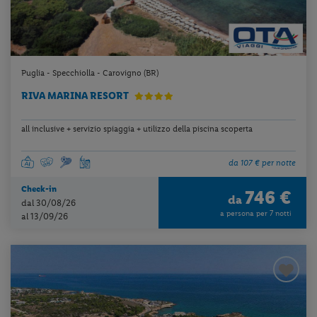
Puglia - Specchiolla - Carovigno (BR)
RIVA MARINA RESORT
all inclusive + servizio spiaggia + utilizzo della piscina scoperta
da 107 € per notte
Check-in
746 €
da
dal 30/08/26
a persona per 7 notti
al 13/09/26