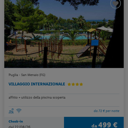
Puglia - San Menaio (FG)
VILLAGGIO INTERNAZIONALE
affitto + utilizzo della piscina scoperta
da 72 € per notte
Check-in
499 €
da
dal 22/08/26