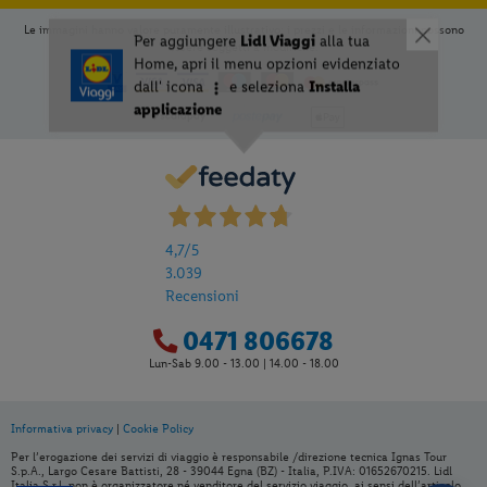
Le immagini hanno valore puramente illustrativo; i prezzi e le informazioni possono
essere soggetti a modifiche.
4,7
/5
3.039
Recensioni
0471 806678
Lun-Sab 9.00 - 13.00 | 14.00 - 18.00
Informativa privacy
|
Cookie Policy
Per aggiungere
Lidl Viaggi
alla tua
Per l’erogazione dei servizi di viaggio è responsabile /direzione tecnica Ignas Tour
Home, apri il menu opzioni evidenziato
S.p.A., Largo Cesare Battisti, 28 - 39044 Egna (BZ) - Italia, P.IVA: 01652670215. Lidl
Italia S.r.l. non è organizzatore né venditore del servizio viaggio, ai sensi dell’articolo