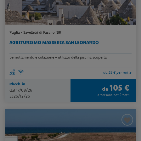
Puglia - Savelletri di Fasano (BR)
AGRITURISMO MASSERIA SAN LEONARDO
pernottamento e colazione + utilizzo della piscina scoperta
da 53 € per notte
Check-in
105 €
da
dal 17/08/26
a persona per 2 notti
al 26/12/26