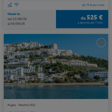
da 75 € per notte
Check-in
525 €
da
dal 22/08/26
a persona per 7 notti
al 05/09/26
Puglia - Peschici (FG)