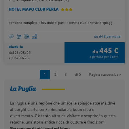
Puglia - Squinzano, Loc. Casalabate (LE)
HOTEL MAPO CLUB PERLA
pensione completa + bevande ai pasti + tessera club + servizio spiagg...
da 64 € per notte
Check-in
445 €
da
dal 23/08/26
a persona per 7 notti
al 06/09/26
1
2
3
di 5
Pagina successiva »
La Puglia
La Puglia è una regione che unisce le spiagge stile Maldive
ai borghi d'arte, senza rinunciare a buon cibo e
divertimento. C'è tanto altro da visitare e scoprire in questa
regione, una storia antica ricca di cultura e tradizioni.
Per saperne di più leggi nel blog: