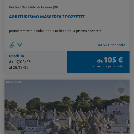
Puglia - Savelletri di Fasano (BR)
AGRITURISMO MASSERIA I POZZETTI
pernottamento e colazione + utilizzo della piscina scoperta
da 53 € per notte
Check-in
105 €
da
dal 17/08/26
a persona per 2 notti
al 26/12/26