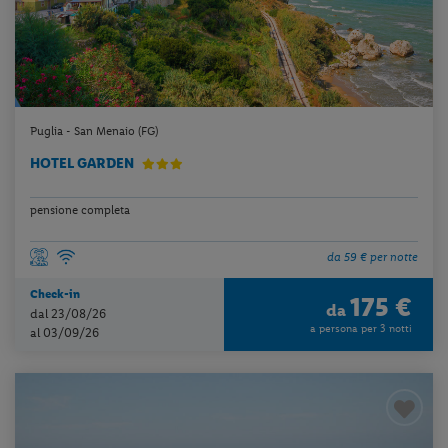
Puglia - San Menaio (FG)
HOTEL GARDEN
pensione completa
da 59 € per notte
Check-in
175 €
da
dal 23/08/26
a persona per 3 notti
al 03/09/26