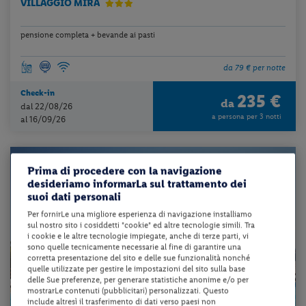
VILLAGGIO MIRA
pensione completa + bevande ai pasti
da 79 € per notte
Check-in
235 €
da
dal 22/08/26
a persona per 3 notti
al 16/09/26
Prima di procedere con la navigazione
desideriamo informarLa sul trattamento dei
suoi dati personali
Per fornirLe una migliore esperienza di navigazione installiamo
sul nostro sito i cosiddetti "cookie" ed altre tecnologie simili. Tra
i cookie e le altre tecnologie impiegate, anche di terze parti, vi
sono quelle tecnicamente necessarie al fine di garantire una
corretta presentazione del sito e delle sue funzionalità nonché
quelle utilizzate per gestire le impostazioni del sito sulla base
delle Sue preferenze, per generare statistiche anonime e/o per
mostrarLe contenuti (pubblicitari) personalizzati. Questo
include altresì il trasferimento di dati verso paesi non