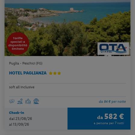
Puglia - Peschici (FG)
HOTEL PAGLIANZA
soft all inclusive
da 84 € per notte
Check-in
582 €
da
dal 23/08/26
a persona per 7 notti
al 13/09/26