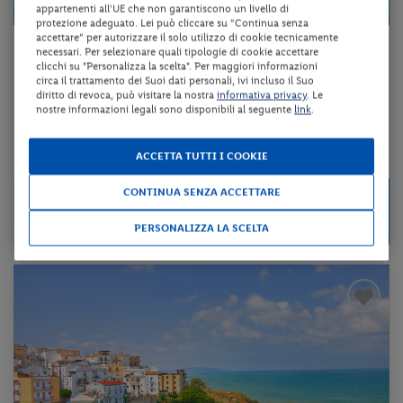
appartenenti all'UE che non garantiscono un livello di
protezione adeguato. Lei può cliccare su “Continua senza
accettare” per autorizzare il solo utilizzo di cookie tecnicamente
Puglia - Vieste (FG)
necessari. Per selezionare quali tipologie di cookie accettare
clicchi su "Personalizza la scelta". Per maggiori informazioni
VILLAGGIO SANTO STEFANO
circa il trattamento dei Suoi dati personali, ivi incluso il Suo
diritto di revoca, può visitare la nostra
informativa privacy
. Le
nostre informazioni legali sono disponibili al seguente
link
.
affitto + tessera club + animazione + utilizzo della piscina scoperta
ACCETTA TUTTI I COOKIE
da 82 € per notte
CONTINUA SENZA ACCETTARE
Check-in
245 €
da
dal 22/08/26
per unità per 3 notti
al 02/09/26
PERSONALIZZA LA SCELTA