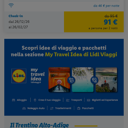
da 46 € per notte
da 95 €
Check-in
91 €
dal 26/12/26
al 26/02/27
a persona per 2 notti
Il Trentino Alto-Adige