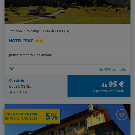
Trentino-Alto Adige - Pera di Fassa (TN)
HOTEL PIAZ
pernottamento e colazione
da 48 € per notte
Check-in
95 €
da
dal 21/08/26
a persona per 2 notti
al 31/10/26
5%
PRENOTA PRIMA
ENTRO IL 15/10/2026