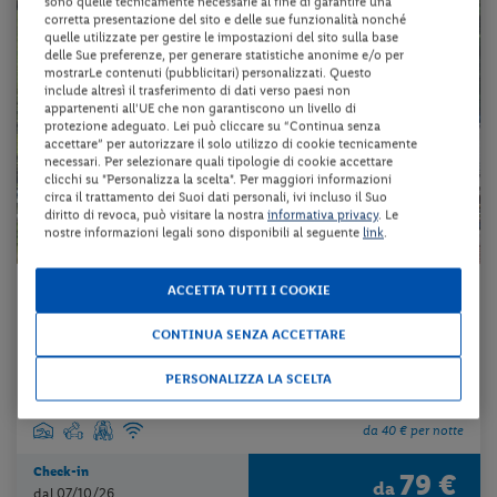
sono quelle tecnicamente necessarie al fine di garantire una
corretta presentazione del sito e delle sue funzionalità nonché
quelle utilizzate per gestire le impostazioni del sito sulla base
delle Sue preferenze, per generare statistiche anonime e/o per
mostrarLe contenuti (pubblicitari) personalizzati. Questo
include altresì il trasferimento di dati verso paesi non
appartenenti all'UE che non garantiscono un livello di
protezione adeguato. Lei può cliccare su “Continua senza
accettare” per autorizzare il solo utilizzo di cookie tecnicamente
necessari. Per selezionare quali tipologie di cookie accettare
clicchi su "Personalizza la scelta". Per maggiori informazioni
circa il trattamento dei Suoi dati personali, ivi incluso il Suo
diritto di revoca, può visitare la nostra
informativa privacy
. Le
nostre informazioni legali sono disponibili al seguente
link
.
ACCETTA TUTTI I COOKIE
Trentino-Alto Adige - Folgaria (TN)
HOTEL VILLAGGIO NEVADA
CONTINUA SENZA ACCETTARE
mezza pensione + utilizzo del centro benessere + utilizzo della pisci...
PERSONALIZZA LA SCELTA
da 40 € per notte
Check-in
79 €
da
dal 07/10/26