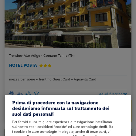
Trentino-Alto Adige - Comano Terme (TN)
HOTEL POSTA
mezza pensione + Trentino Guest Card + Aquavita Card
da 46 € per notte
Prima di procedere con la navigazione
da 95 €
Check-in
desideriamo informarLa sul trattamento dei
91 €
dal 23/08/26
da
suoi dati personali
al 23/10/26
a persona per 2 notti
Per fornirLe una migliore esperienza di navigazione installiamo
sul nostro sito i cosiddetti "cookie" ed altre tecnologie simili. Tra
i cookie e le altre tecnologie impiegate, anche di terze parti, vi