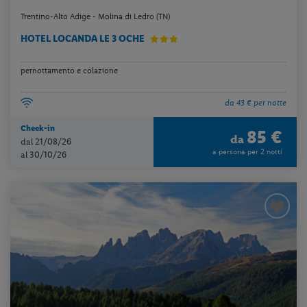
Trentino-Alto Adige - Molina di Ledro (TN)
HOTEL LOCANDA LE 3 OCHE
pernottamento e colazione
da 43 € per notte
Check-in
85 €
da
dal 21/08/26
a persona per 2 notti
al 30/10/26