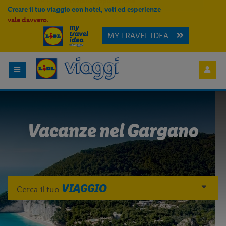
Creare il tuo viaggio con hotel, voli ed esperienze
vale davvero.
MY TRAVEL IDEA
Vacanze nel Gargano
VIAGGIO
Cerca il tuo
Per aggiungere
Lidl Viaggi
alla tua
Home, apri il menu opzioni evidenziato
dall' icona
e seleziona
Installa