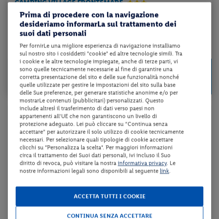
CAMPING VILLAGE FRONTEMARE
Prima di procedere con la navigazione
desideriamo informarLa sul trattamento dei
soft All Inclusive + servizio spiaggia + utilizzo della piscina scope...
suoi dati personali
Per fornirLe una migliore esperienza di navigazione installiamo
da 174 € per notte
sul nostro sito i cosiddetti "cookie" ed altre tecnologie simili. Tra
i cookie e le altre tecnologie impiegate, anche di terze parti, vi
Check-in
1215 €
sono quelle tecnicamente necessarie al fine di garantire una
da
il 30/08/26
corretta presentazione del sito e delle sue funzionalità nonché
per unità per 7 notti
quelle utilizzate per gestire le impostazioni del sito sulla base
delle Sue preferenze, per generare statistiche anonime e/o per
mostrarLe contenuti (pubblicitari) personalizzati. Questo
include altresì il trasferimento di dati verso paesi non
appartenenti all'UE che non garantiscono un livello di
Gargano
protezione adeguato. Lei può cliccare su “Continua senza
accettare” per autorizzare il solo utilizzo di cookie tecnicamente
necessari. Per selezionare quali tipologie di cookie accettare
Il Gargano è un promontorio dalla natura incontaminata che
clicchi su "Personalizza la scelta". Per maggiori informazioni
circa il trattamento dei Suoi dati personali, ivi incluso il Suo
offre una notevole varietà di paesaggi che rendono la
diritto di revoca, può visitare la nostra
informativa privacy
. Le
regione particolarmente adatta ad ogni tipologia di
nostre informazioni legali sono disponibili al seguente
link
.
viaggiatore, dagli amanti del mare pulito agli appassionati
del turismo ecologico, di quello culturale ed anche di quello
ACCETTA TUTTI I COOKIE
religioso. Quando arriva la bella stagione sono numerosi
coloro che raggiungono qualcuna delle belle località
CONTINUA SENZA ACCETTARE