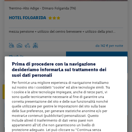
Trentino-Alto Adige - Dimaro Folgarida (TN)
HOTEL FOLGARIDA
mezza pensione + utilizzo del centro benessere + utilizzo della pisci...
da 142 € per notte
Check-in
425 €
da
dal 05/12/26
Prima di procedere con la navigazione
a persona per 3 notti
al 20/03/27
desideriamo informarLa sul trattamento dei
suoi dati personali
Per fornirLe una migliore esperienza di navigazione installiamo
sul nostro sito i cosiddetti "cookie" ed altre tecnologie simili. Tra
5%
PRENOTA PRIMA
i cookie e le altre tecnologie impiegate, anche di terze parti, vi
ENTRO IL 30/09/2026
sono quelle tecnicamente necessarie al fine di garantire una
corretta presentazione del sito e delle sue funzionalità nonché
quelle utilizzate per gestire le impostazioni del sito sulla base
delle Sue preferenze, per generare statistiche anonime e/o per
mostrarLe contenuti (pubblicitari) personalizzati. Questo
include altresì il trasferimento di dati verso paesi non
appartenenti all'UE che non garantiscono un livello di
protezione adeguato. Lei può cliccare su “Continua senza