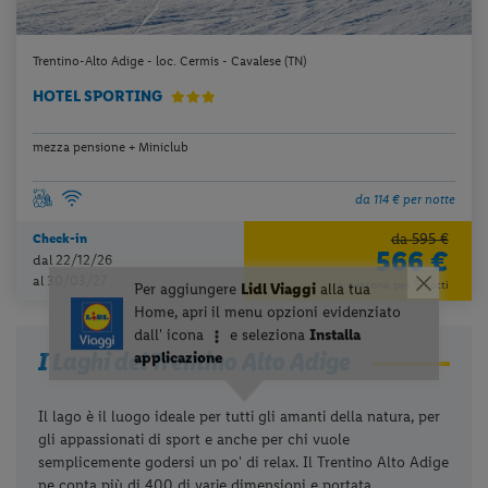
Trentino-Alto Adige - loc. Cermis - Cavalese (TN)
HOTEL SPORTING
mezza pensione + Miniclub
da 114 € per notte
da 595 €
Check-in
566 €
dal 22/12/26
al 30/03/27
a persona per 5 notti
I Laghi del Trentino Alto Adige
Il lago è il luogo ideale per tutti gli amanti della natura, per
gli appassionati di sport e anche per chi vuole
semplicemente godersi un po' di relax. Il Trentino Alto Adige
ne conta più di 400 di varie dimensioni e portata.