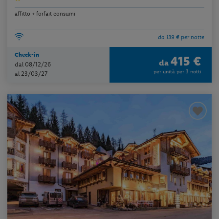
affitto + forfait consumi
da 139 € per notte
Check-in
415 €
da
dal 08/12/26
per unità per 3 notti
al 23/03/27