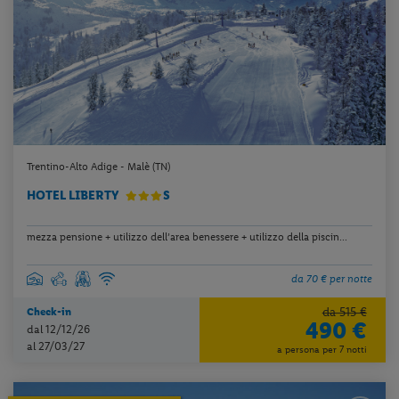
Trentino-Alto Adige - Malè (TN)
HOTEL LIBERTY
S
mezza pensione + utilizzo dell’area benessere + utilizzo della piscin...
da 70 € per notte
da 515 €
Check-in
490 €
dal 12/12/26
al 27/03/27
a persona per 7 notti