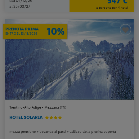
547 €
dal 04/12/26
al 25/03/27
a persona per 4 notti
10%
PRENOTA PRIMA
ENTRO IL 13/11/2026
Trentino-Alto Adige - Mezzana (TN)
HOTEL SOLARIA
mezza pensione + bevande ai pasti + utilizzo della piscina coperta