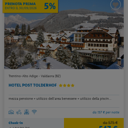
5%
PRENOTA PRIMA
ENTRO IL 30/09/2026
Trentino-Alto Adige - Valdaora (BZ)
HOTEL POST TOLDERHOF
mezza pensione + utilizzo dell’area benessere + utilizzo della piscin...
da 137 € per notte
da 575 €
Check-in