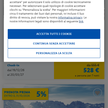
accettare” per autorizzare il solo utilizzo di cookie tecnicamente
necessari. Per selezionare quali tipologie di cookie accettare
clicchi su "Personalizza la scelta". Per maggiori informazioni
circa il trattamento dei Suoi dati personali, ivi incluso il Suo
diritto di revoca, può visitare la nostra
informativa privacy
. Le
nostre informazioni legali sono disponibili al seguente
link
.
Trentino-Alto Adige - Madonna di Campiglio (TN)
HOTEL GARNI CRISTIANIA
ACCETTA TUTTI I COOKIE
CONTINUA SENZA ACCETTARE
pernottamento e colazione
PERSONALIZZA LA SCELTA
da 76 € per notte
da 555 €
Check-in
528 €
dal 19/12/26
al 20/03/27
a persona per 7 notti
5%
PRENOTA PRIMA
ENTRO IL 31/10/2026