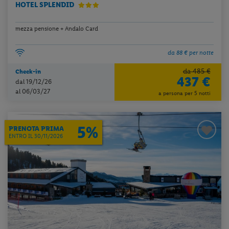
HOTEL SPLENDID
mezza pensione + Andalo Card
da 88 € per notte
da 485 €
Check-in
437 €
dal 19/12/26
al 06/03/27
a persona per 5 notti
5%
PRENOTA PRIMA
ENTRO IL 30/11/2026