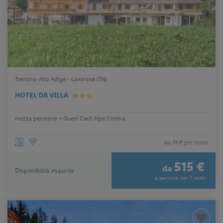
Trentino-Alto Adige - Lavarone (TN)
HOTEL DA VILLA
mezza pensione + Guest Card Alpe Cimbra
da 74 € per notte
515 €
da
Disponibilità esaurita
a persona per 7 notti