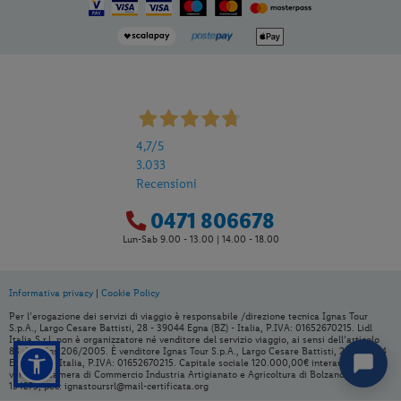
4,7
/5
3.033
Recensioni
0471 806678
Lun-Sab 9.00 - 13.00 | 14.00 - 18.00
Informativa privacy
|
Cookie Policy
Per aggiungere
Lidl Viaggi
alla tua
Per l’erogazione dei servizi di viaggio è responsabile /direzione tecnica Ignas Tour
Home, apri il menu opzioni evidenziato
S.p.A., Largo Cesare Battisti, 28 - 39044 Egna (BZ) - Italia, P.IVA: 01652670215. Lidl
Italia S.r.l. non è organizzatore né venditore del servizio viaggio, ai sensi dell’articolo
dall' icona
e seleziona
Installa
83 del Dlgs 206/2005. È venditore Ignas Tour S.p.A., Largo Cesare Battisti, 28 - 39044
applicazione
Egna (BZ) - Italia, P.IVA: 01652670215. Capitale sociale 120.000,00€ interamente
versato, Camera di Commercio Industria Artigianato e Agricoltura di Bolzano, BZ-
154275, pec: ignastoursrl@mail-certificata.org