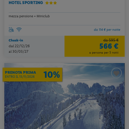
HOTEL SPORTING
mezza pensione + Miniclub
da 114 € per notte
da 595 €
Check-in
566 €
dal 22/12/26
al 30/03/27
a persona per 5 notti
10%
PRENOTA PRIMA
ENTRO IL 13/11/2026