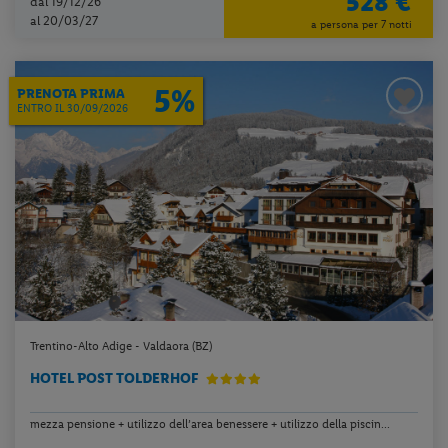
528 €
dal 19/12/26
al 20/03/27
a persona per 7 notti
5%
PRENOTA PRIMA
ENTRO IL 30/09/2026
Trentino-Alto Adige - Valdaora (BZ)
HOTEL POST TOLDERHOF
mezza pensione + utilizzo dell’area benessere + utilizzo della piscin...