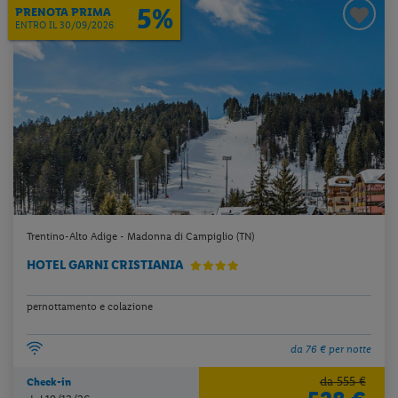
5%
PRENOTA PRIMA
ENTRO IL 30/09/2026
Trentino-Alto Adige - Madonna di Campiglio (TN)
HOTEL GARNI CRISTIANIA
pernottamento e colazione
da 76 € per notte
da 555 €
Check-in