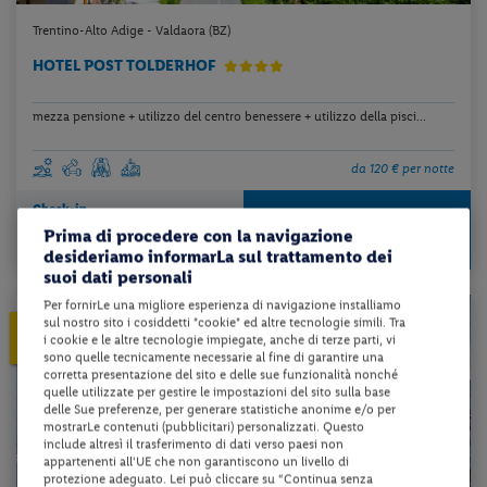
Trentino-Alto Adige - Valdaora (BZ)
HOTEL POST TOLDERHOF
mezza pensione + utilizzo del centro benessere + utilizzo della pisci...
da 120 € per notte
Check-in
479 €
da
dal 31/08/26
Prima di procedere con la navigazione
a persona per 4 notti
al 07/10/26
desideriamo informarLa sul trattamento dei
suoi dati personali
Per fornirLe una migliore esperienza di navigazione installiamo
sul nostro sito i cosiddetti "cookie" ed altre tecnologie simili. Tra
5%
PRENOTA PRIMA
i cookie e le altre tecnologie impiegate, anche di terze parti, vi
ENTRO IL 31/10/2026
sono quelle tecnicamente necessarie al fine di garantire una
corretta presentazione del sito e delle sue funzionalità nonché
quelle utilizzate per gestire le impostazioni del sito sulla base
delle Sue preferenze, per generare statistiche anonime e/o per
mostrarLe contenuti (pubblicitari) personalizzati. Questo
include altresì il trasferimento di dati verso paesi non
appartenenti all'UE che non garantiscono un livello di
protezione adeguato. Lei può cliccare su “Continua senza