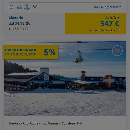
da 137 € per notte
da 575 €
Check-in
547 €
dal 04/12/26
al 25/03/27
a persona per 4 notti
5%
PRENOTA PRIMA
ENTRO IL 30/11/2026
Trentino-Alto Adige - loc. Cermis - Cavalese (TN)