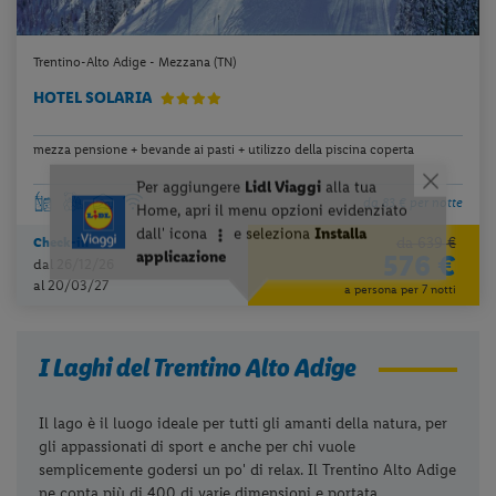
Trentino-Alto Adige - Mezzana (TN)
HOTEL SOLARIA
mezza pensione + bevande ai pasti + utilizzo della piscina coperta
da 83 € per notte
da 639 €
Check-in
576 €
dal 26/12/26
al 20/03/27
a persona per 7 notti
I Laghi del Trentino Alto Adige
Il lago è il luogo ideale per tutti gli amanti della natura, per
gli appassionati di sport e anche per chi vuole
semplicemente godersi un po' di relax. Il Trentino Alto Adige
ne conta più di 400 di varie dimensioni e portata.