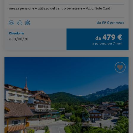
mezza pensione + utilizzo del centro benessere + Val di Sole Card
da 69 € per notte
Check-in
479 €
da
il 30/08/26
a persona per 7 notti