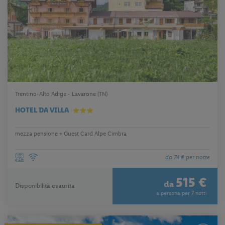
Trentino-Alto Adige - Lavarone (TN)
HOTEL DA VILLA
mezza pensione + Guest Card Alpe Cimbra
da 74 € per notte
515 €
da
Disponibilità esaurita
a persona per 7 notti