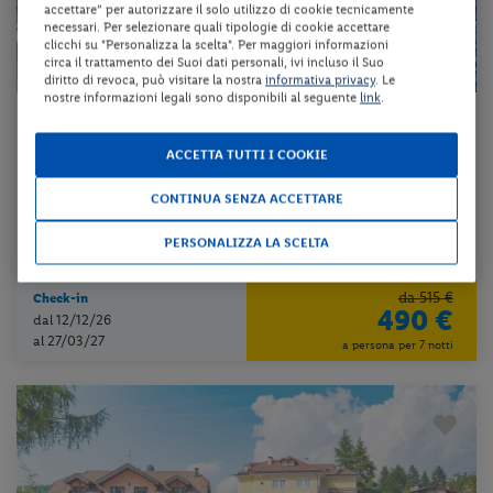
accettare” per autorizzare il solo utilizzo di cookie tecnicamente
necessari. Per selezionare quali tipologie di cookie accettare
clicchi su "Personalizza la scelta". Per maggiori informazioni
circa il trattamento dei Suoi dati personali, ivi incluso il Suo
diritto di revoca, può visitare la nostra
informativa privacy
. Le
nostre informazioni legali sono disponibili al seguente
link
.
Trentino-Alto Adige - Malè (TN)
HOTEL LIBERTY
S
ACCETTA TUTTI I COOKIE
CONTINUA SENZA ACCETTARE
mezza pensione + utilizzo dell’area benessere + utilizzo della piscin...
PERSONALIZZA LA SCELTA
da 70 € per notte
da 515 €
Check-in
490 €
dal 12/12/26
al 27/03/27
a persona per 7 notti