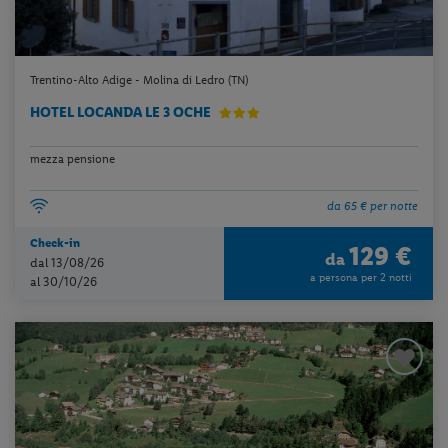
Trentino-Alto Adige - Molina di Ledro (TN)
HOTEL LOCANDA LE 3 OCHE
mezza pensione
da 65 € per notte
Check-in
129 €
da
dal 13/08/26
a persona per 2 notti
al 30/10/26