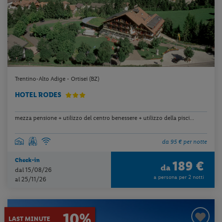
Trentino-Alto Adige - Ortisei (BZ)
HOTEL RODES
mezza pensione + utilizzo del centro benessere + utilizzo della pisci...
da 95 € per notte
Check-in
189 €
da
dal 15/08/26
a persona per 2 notti
al 25/11/26
10%
LAST MINUTE