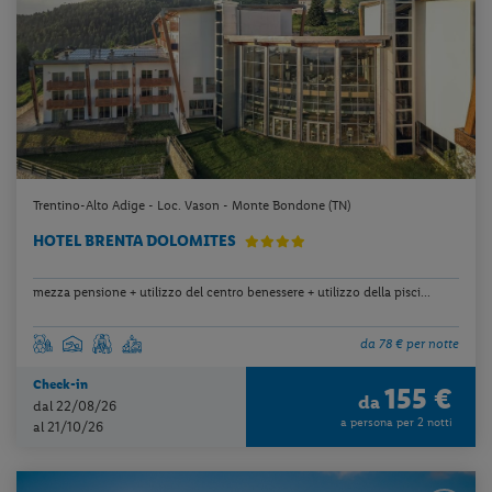
Trentino-Alto Adige - Loc. Vason - Monte Bondone (TN)
HOTEL BRENTA DOLOMITES
mezza pensione + utilizzo del centro benessere + utilizzo della pisci...
da 78 € per notte
Check-in
155 €
da
dal 22/08/26
a persona per 2 notti
al 21/10/26