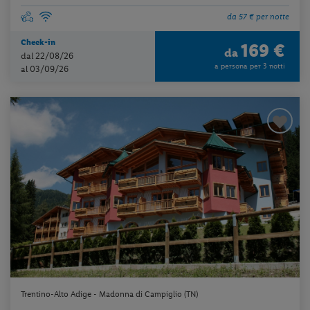
da 57 € per notte
Check-in
169 €
da
dal 22/08/26
a persona per 3 notti
al 03/09/26
Trentino-Alto Adige - Madonna di Campiglio (TN)