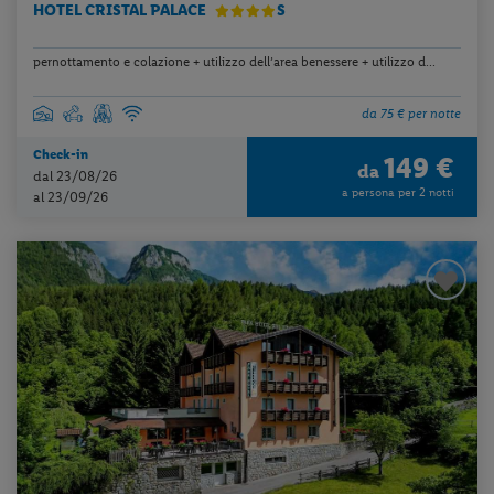
HOTEL CRISTAL PALACE
S
pernottamento e colazione + utilizzo dell’area benessere + utilizzo d...
da 75 € per notte
Check-in
149 €
da
dal 23/08/26
a persona per 2 notti
al 23/09/26