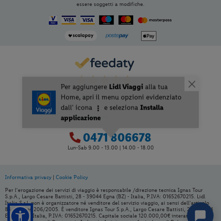
essere soggetti a modifiche.
4,7
/5
3.033
Recensioni
0471 806678
Lun-Sab 9.00 - 13.00 | 14.00 - 18.00
Informativa privacy
|
Cookie Policy
Per aggiungere
Lidl Viaggi
alla tua
Per l’erogazione dei servizi di viaggio è responsabile /direzione tecnica Ignas Tour
Home, apri il menu opzioni evidenziato
S.p.A., Largo Cesare Battisti, 28 - 39044 Egna (BZ) - Italia, P.IVA: 01652670215. Lidl
Italia S.r.l. non è organizzatore né venditore del servizio viaggio, ai sensi dell’articolo
dall' icona
e seleziona
Installa
83 del Dlgs 206/2005. È venditore Ignas Tour S.p.A., Largo Cesare Battisti, 28 - 39044
applicazione
Egna (BZ) - Italia, P.IVA: 01652670215. Capitale sociale 120.000,00€ interamente