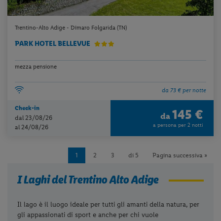
Trentino-Alto Adige - Dimaro Folgarida (TN)
PARK HOTEL BELLEVUE
mezza pensione
da 73 € per notte
Check-in
145 €
da
dal 23/08/26
a persona per 2 notti
al 24/08/26
1
2
3
di 5
Pagina successiva »
I Laghi del Trentino Alto Adige
Il lago è il luogo ideale per tutti gli amanti della natura, per
gli appassionati di sport e anche per chi vuole