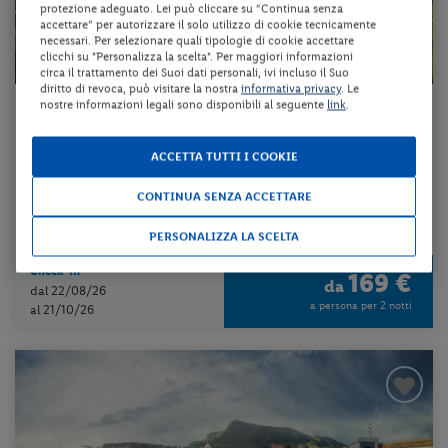
protezione adeguato. Lei può cliccare su “Continua senza
accettare” per autorizzare il solo utilizzo di cookie tecnicamente
necessari. Per selezionare quali tipologie di cookie accettare
clicchi su "Personalizza la scelta". Per maggiori informazioni
circa il trattamento dei Suoi dati personali, ivi incluso il Suo
diritto di revoca, può visitare la nostra
informativa privacy
. Le
nostre informazioni legali sono disponibili al seguente
link
.
Trentino-Alto Adige - Loc. Vason - Monte Bondone (TN)
HOTEL BRENTA DOLOMITES
ACCETTA TUTTI I COOKIE
All Inclusive + utilizzo del centro benessere + utilizzo della piscin...
CONTINUA SENZA ACCETTARE
da 85 € per notte
PERSONALIZZA LA SCELTA
Check-in
169 €
da
dal 22/08/26
a persona per 2 notti
al 21/10/26