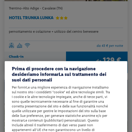
Trentino-Alto Adige - Cavalese (TN)
HOTEL TRUNKA LUNKA
pernottamento e colazione + utilizzo del centro benessere
da 43 € per notte
Check-in
129 €
da
dal 20/08/26
a persona per 3 notti
al 10/09/26
Prima di procedere con la navigazione
desideriamo informarLa sul trattamento dei
suoi dati personali
Per fornirLe una migliore esperienza di navigazione installiamo
sul nostro sito i cosiddetti "cookie" ed altre tecnologie simili. Tra
i cookie e le altre tecnologie impiegate, anche di terze parti, vi
sono quelle tecnicamente necessarie al fine di garantire una
corretta presentazione del sito e delle sue funzionalità nonché
quelle utilizzate per gestire le impostazioni del sito sulla base
delle Sue preferenze, per generare statistiche anonime e/o per
mostrarLe contenuti (pubblicitari) personalizzati. Questo
include altresì il trasferimento di dati verso paesi non
appartenenti all'UE che non garantiscono un livello di