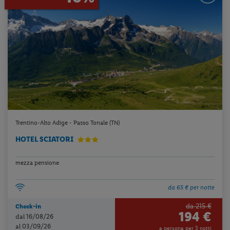
Trentino-Alto Adige - Passo Tonale (TN)
HOTEL SCIATORI
mezza pensione
da 65 € per notte
da 215 €
Check-in
194 €
dal 16/08/26
al 03/09/26
a persona per 3 notti