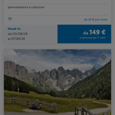
pernottamento e colazione
da 50 € per notte
Check-in
149 €
da
dal 20/08/26
a persona per 3 notti
al 07/09/26