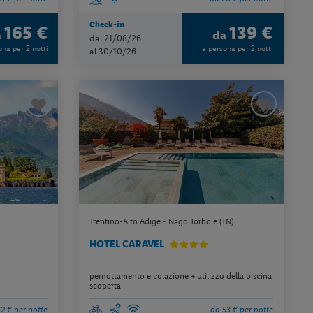
Check-in
165 €
139 €
a
da
dal 21/08/26
ona per 2 notti
a persona per 2 notti
al 30/10/26
Trentino-Alto Adige - Nago Torbole (TN)
HOTEL CARAVEL
pernottamento e colazione + utilizzo della piscina
scoperta
2 € per notte
da 53 € per notte