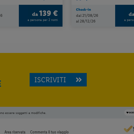
Check-in
139 €
da
d
26
dal 21/08/26
a persona per 2 notti
a pers
al 28/12/26
ISCRIVITI
E
ono essere soggetti a modifiche.
Area riservata
Commenta il tuo viaggio