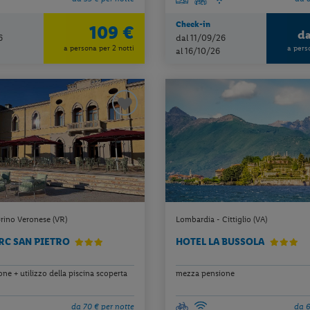
Check-in
109 €
d
6
dal 11/09/26
a persona per 2 notti
a pers
al 16/10/26
rino Veronese (VR)
Lombardia - Cittiglio (VA)
RC SAN PIETRO
HOTEL LA BUSSOLA
e + utilizzo della piscina scoperta
mezza pensione
da 70 € per notte
da 6