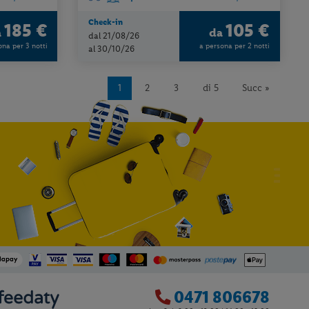
Check-in
185 €
105 €
a
da
dal 21/08/26
ona per 3 notti
a persona per 2 notti
al 30/10/26
1
2
3
di 5
Succ »
0471 806678