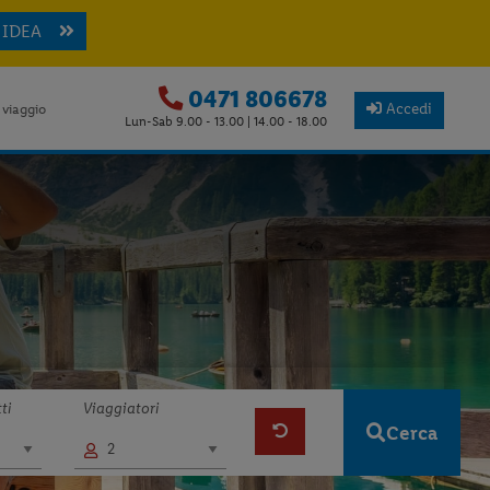
 IDEA
0471 806678
Accedi
 viaggio
Lun-Sab 9.00 - 13.00 | 14.00 - 18.00
ti
Viaggiatori
Cerca