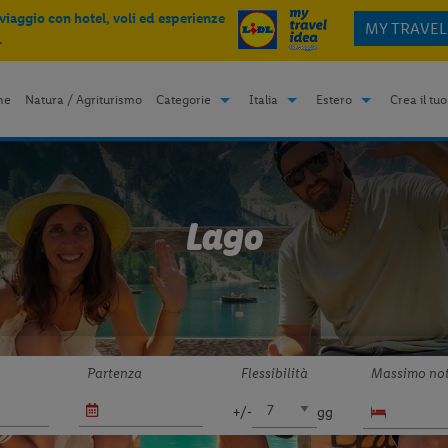
 viaggio con hotel, voli ed esperienze
MY TRAVEL
.
me
Natura / Agriturismo
Categorie
Italia
Estero
Crea il tuo
Lago
Partenza
Flessibilità
Massimo not
+/-
gg