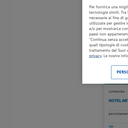
Per fornirLe una migli
Check-in
tecnologie simili. Tra
dal 23/08/
necessarie al fine di 
al 04/01/27
utilizzate per gestire
e/o per mostrarLe cont
paesi non appartenent
“Continua senza accett
PRENOTA P
quali tipologie di coo
ENTRO 30 gg dal
trattamento dei Suoi da
privacy
. Le nostre inf
PERSO
Lombardia - 
HOTEL AR
pernottament