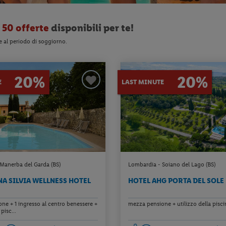
o
50 offerte
disponibili per te!
e al periodo di soggiorno.
20%
20%
E
LAST MINUTE
Manerba del Garda (BS)
Lombardia - Soiano del Lago (BS)
A SILVIA WELLNESS HOTEL
HOTEL AHG PORTA DEL SOLE
ne + 1 ingresso al centro benessere +
mezza pensione + utilizzo della pisc
pisc...