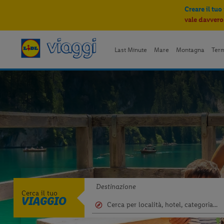
Creare il tuo
vale davvero
Last Minute
Mare
Montagna
Ter
Destinazione
Cerca il tuo
VIAGGIO