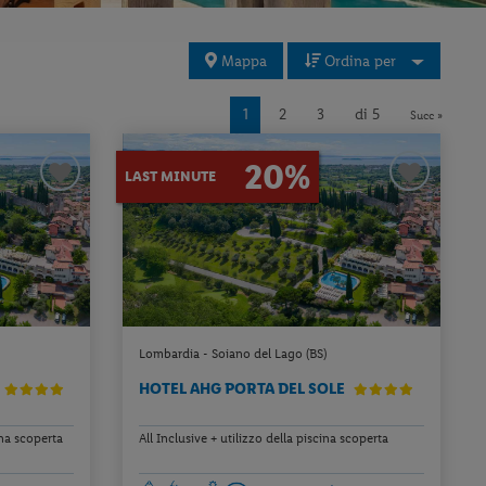
Mappa
Ordina per
1
2
3
di 5
Succ »
20%
LAST MINUTE
Lombardia - Soiano del Lago (BS)
HOTEL AHG PORTA DEL SOLE
ina scoperta
All Inclusive + utilizzo della piscina scoperta