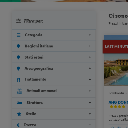
Ci son
Filtra per:
Prezzi in bas
Categoria
Regioni italiane
LAST MINUT
Stati esteri
Area geografica
Trattamento
Animali ammessi
Lombardia - 
AHG DONN
Struttura
Stelle
mezza pensio
utilizzo della 
Prezzo