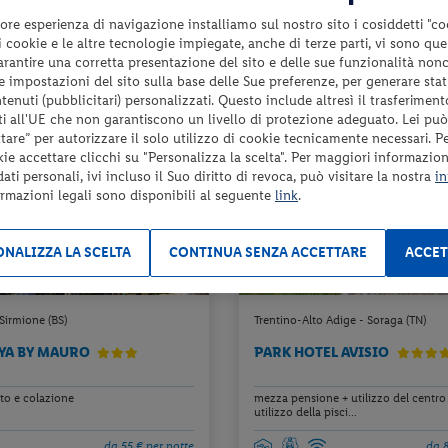
da 72 € per notte
da 7
ore esperienza di navigazione installiamo sul nostro sito i cosiddetti "co
da 169 €
Check-in
 i cookie e le altre tecnologie impiegate, anche di terze parti, vi sono qu
144 €
26
dal 17/08/26
garantire una corretta presentazione del sito e delle sue funzionalità non
al 30/10/26
 le impostazioni del sito sulla base delle Sue preferenze, per generare sta
a persona per 2 notti
a pers
enuti (pubblicitari) personalizzati. Questo include altresì il trasferiment
i all'UE che non garantiscono un livello di protezione adeguato. Lei può
are” per autorizzare il solo utilizzo di cookie tecnicamente necessari. P
10%
RIMA
kie accettare clicchi su "Personalizza la scelta". Per maggiori informazioni
la partenza
ti personali, ivi incluso il Suo diritto di revoca, può visitare la nostra
in
ormazioni legali sono disponibili al seguente
link
.
NALIZZA LA SCELTA
CONTINUA SENZA ACCETTARE
ACCET
Sirmione (BS)
Trentino-Alto Adige - Soraga (TN)
YA BY MAURO
PARK HOTEL AVISIO
o e colazione
mezza pensione + utilizzo del centro
utilizzo della pisci...
da 55 € per notte
da 8