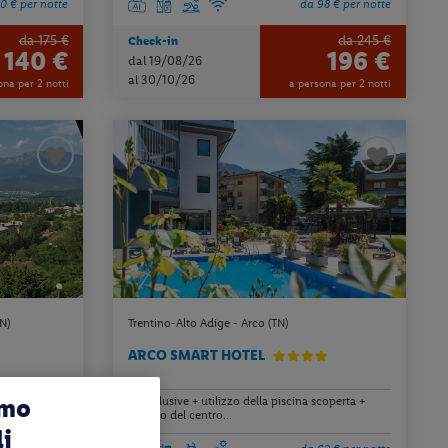
0 € per notte
da 98 € per notte
da 175 €
da 245 €
Check-in
140 €
196 €
dal 19/08/26
al 30/10/26
ona per 2 notti
a persona per 2 notti
N)
Trentino-Alto Adige - Arco (TN)
ARCO SMART HOTEL
amo
ina scoperta
all inclusive + utilizzo della piscina scoperta +
utilizzo del centro...
li