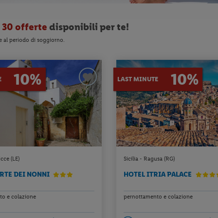
o
30 offerte
disponibili per te!
e al periodo di soggiorno.
10%
10%
E
LAST MINUTE
icce (LE)
Sicilia - Ragusa (RG)
RTE DEI NONNI
HOTEL ITRIA PALACE
o e colazione
pernottamento e colazione