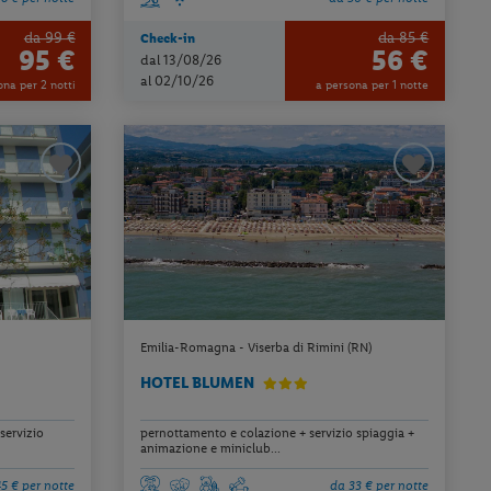
da 99 €
da 85 €
Check-in
95 €
56 €
dal 13/08/26
al 02/10/26
ona per 2 notti
a persona per 1 notte
Emilia-Romagna - Viserba di Rimini (RN)
HOTEL BLUMEN
servizio
pernottamento e colazione + servizio spiaggia +
animazione e miniclub...
5 € per notte
da 33 € per notte