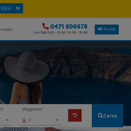
 IDEA
0471 806678
Accedi
 viaggio
Lun-Sab 9.00 - 13.00 | 14.00 - 18.00
ti
Viaggiatori
Cerca