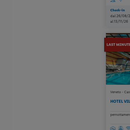
Check-in
dal 26/08/
al 13/11/26
LAST MINUT
Veneto - Cas
HOTEL VI
pernottament