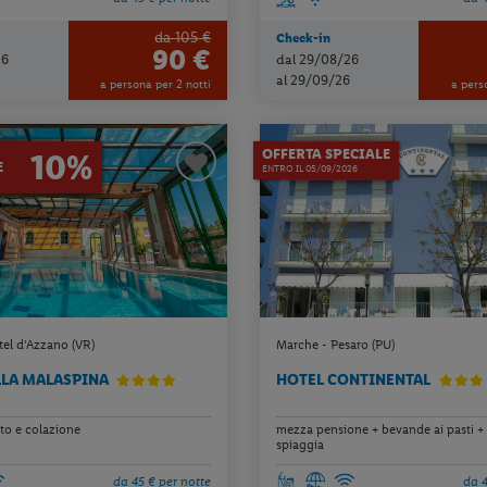
da 105 €
Check-in
90 €
26
dal 29/08/26
al 29/09/26
a persona per 2 notti
a pers
OFFERTA SPECIALE
10%
E
ENTRO IL 05/09/2026
tel d'Azzano (VR)
Marche - Pesaro (PU)
LLA MALASPINA
HOTEL CONTINENTAL
o e colazione
mezza pensione + bevande ai pasti + 
spiaggia
da 45 € per notte
da 4