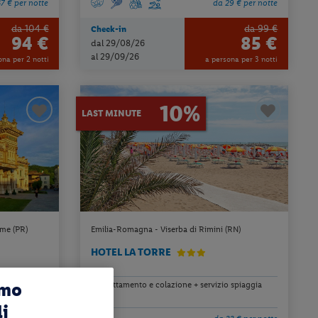
7 € per notte
da 29 € per notte
da 104 €
da 99 €
Check-in
94 €
85 €
dal 29/08/26
al 29/09/26
ona per 2 notti
a persona per 3 notti
10%
LAST MINUTE
me (PR)
Emilia-Romagna - Viserba di Rimini (RN)
HOTEL LA TORRE
amo
pernottamento e colazione + servizio spiaggia
li