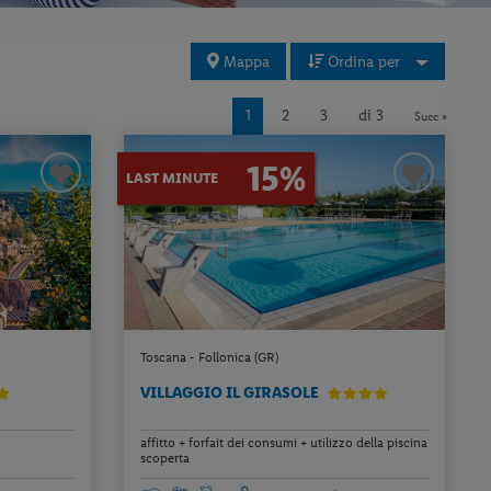
Mappa
Ordina per
1
2
3
di 3
Succ »
15%
LAST MINUTE
Toscana - Follonica (GR)
VILLAGGIO IL GIRASOLE
affitto + forfait dei consumi + utilizzo della piscina
scoperta