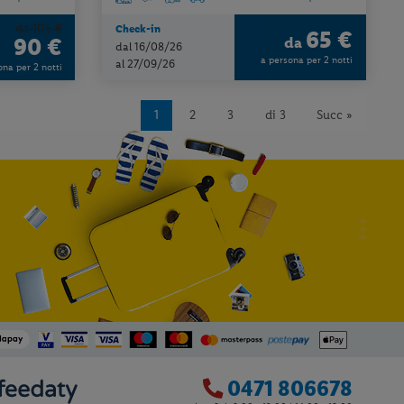
da 105 €
Check-in
65 €
90 €
da
dal 16/08/26
a persona per 2 notti
al 27/09/26
ona per 2 notti
1
2
3
di 3
Succ »
0471 806678