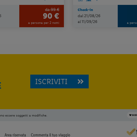
da 99 €
Check-in
90 €
6
dal 21/08/26
al 11/09/26
a persona per 2 notti
a pers
ISCRIVITI
E
ono essere soggetti a modifiche.
Area riservata
Commenta il tuo viaggio