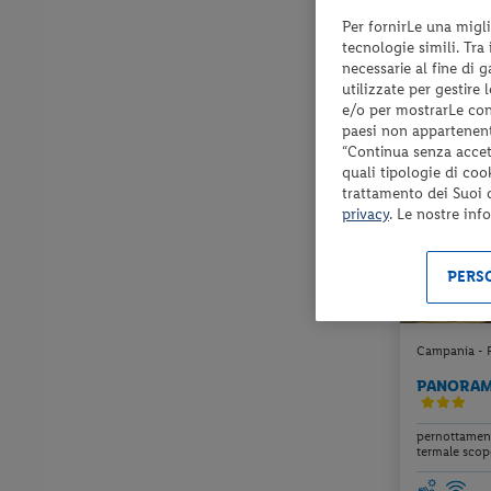
Per fornirLe una migli
Check-in
tecnologie simili. Tra
dal 17/08/2
necessarie al fine di 
al 29/11/26
utilizzate per gestire
e/o per mostrarLe cont
paesi non appartenent
“Continua senza accett
LAST MINUT
quali tipologie di coo
trattamento dei Suoi da
privacy
. Le nostre inf
PERSO
Campania - Fo
PANORAMA
pernottamento
termale scop