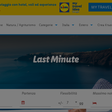
 viaggio con hotel, voli ed esperienze
MY TRAVEL
.
me
Natura / Agriturismo
Categorie
Italia
Estero
Crea il tuo
Last Minute
Partenza
Flessibilità
Massimo not
+/-
gg