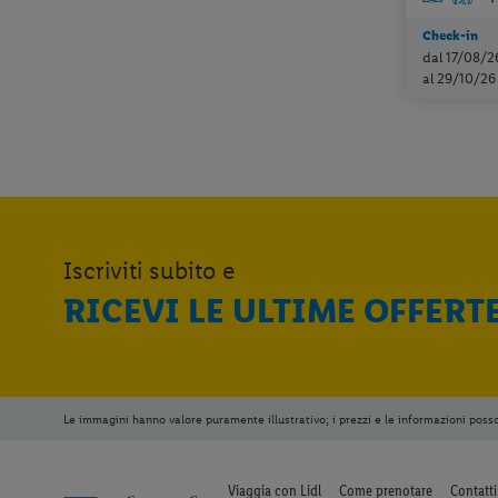
Check-in
dal 17/08/2
al 29/10/26
Iscriviti subito e
RICEVI LE ULTIME OFFERT
Le immagini hanno valore puramente illustrativo; i prezzi e le informazioni poss
Viaggia con Lidl
Come prenotare
Contatti