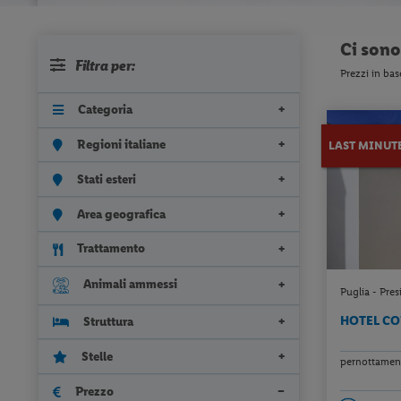
Ci son
Filtra per:
Prezzi in bas
Categoria
Regioni italiane
LAST MINUT
Stati esteri
Area geografica
Trattamento
Animali ammessi
Puglia - Pres
HOTEL CO
Struttura
Stelle
pernottament
Prezzo