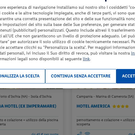
da 45 € per notte
da 7
ore esperienza di navigazione installiamo sul nostro sito i cosiddetti "co
da 49 €
Check-in
 i cookie e le altre tecnologie impiegate, anche di terze parti, vi sono qu
45 €
6
dal 17/08/26
garantire una corretta presentazione del sito e delle sue funzionalità non
al 29/11/26
 le impostazioni del sito sulla base delle Sue preferenze, per generare sta
a persona per 1 notte
a pers
enuti (pubblicitari) personalizzati. Questo include altresì il trasferiment
i all'UE che non garantiscono un livello di protezione adeguato. Lei può
are” per autorizzare il solo utilizzo di cookie tecnicamente necessari. P
5%
E
kie accettare clicchi su "Personalizza la scelta". Per maggiori informazioni
LAST MINUTE
ti personali, ivi incluso il Suo diritto di revoca, può visitare la nostra
in
ormazioni legali sono disponibili al seguente
link
.
NALIZZA LA SCELTA
CONTINUA SENZA ACCETTARE
ACCET
rio d'Ischia (NA) - Isola d'Ischia
Campania - Marina di Camerota (SA)
 HOTEL (EX IMPERAMARE)
HOTEL AMERICA
 e colazione + utilizzo della piscina
pernottamento e colazione + utilizzo 
erta
scoperta
da 45 € per notte
da 4