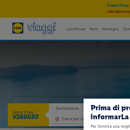
Creare il tuo
vale davvero
Last Minute
Mare
Montagna
Ter
Prima di p
Destinazione
Cerca il tuo
informarLa 
VIAGGIO
Per fornirLe una migli