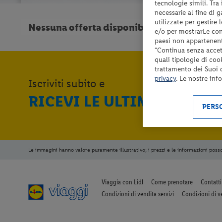
tecnologie simili. Tra
necessarie al fine di 
utilizzate per gestire
Nessuna offerta disponibile. Prova a modifica
e/o per mostrarLe cont
paesi non appartenent
“Continua senza accett
quali tipologie di coo
trattamento dei Suoi da
privacy
. Le nostre inf
Iscriviti subito e
RICEVI LE ULTIME OFFERT
PERSO
Le immagini hanno valore puramente illustrativo; i prezzi e le informazioni poss
Viaggia con Lidl
Come prenotare
Contatti
Condizioni di vendita servizi
Condizioni di v