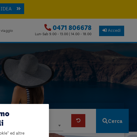
 IDEA
0471 806678
Accedi
 viaggio
Lun-Sab 9.00 - 13.00 | 14.00 - 18.00
amo
ti
Viaggiatori
Cerca
li
okie" ed altre