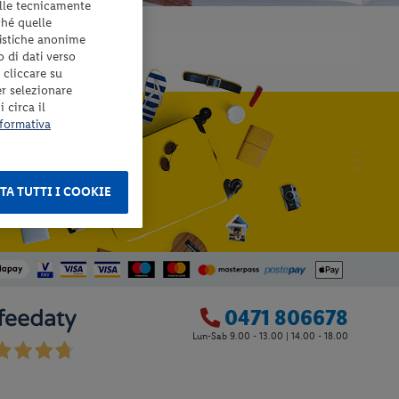
elle tecnicamente
ché quelle
tistiche anonime
o di dati verso
 cliccare su
er selezionare
 circa il
formativa
TA TUTTI I COOKIE
0471 806678
Lun-Sab 9.00 - 13.00 | 14.00 - 18.00