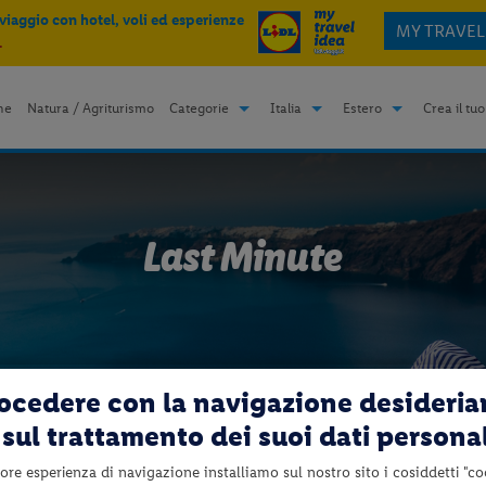
 viaggio con hotel, voli ed esperienze
MY TRAVEL
.
me
Natura / Agriturismo
Categorie
Italia
Estero
Crea il tuo
Last Minute
rocedere con la navigazione desideri
Partenza
Flessibilità
Massimo not
sul trattamento dei suoi dati persona
+/-
gg
ore esperienza di navigazione installiamo sul nostro sito i cosiddetti "co