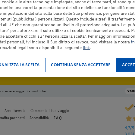
 i cookie e le altre tecnologie impiegate, anche di terze parti, vi sono qu
garantire una corretta presentazione del sito e delle sue funzionalità non
 le impostazioni del sito sulla base delle Sue preferenze, per generare sta
re i filtri utilizzati.
enuti (pubblicitari) personalizzati. Questo include altresì il trasferiment
i all'UE che non garantiscono un livello di protezione adeguato. Lei può
are” per autorizzare il solo utilizzo di cookie tecnicamente necessari. P
kie accettare clicchi su "Personalizza la scelta". Per maggiori informazioni
ti personali, ivi incluso il Suo diritto di revoca, può visitare la nostra
in
ormazioni legali sono disponibili al seguente
link
.
ISCRIVITI
E
NALIZZA LA SCELTA
CONTINUA SENZA ACCETTARE
ACCET
ono essere soggetti a modifiche.
Area riservata
Commenta il tuo viaggio
endita pacchetti
Accessibilità
F.A.Q.
4,7
/5
3.031