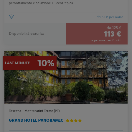
pernottamento e colazione + 1 cena tipica
da 57 € per notte
da 125 €
113 €
Disponibilità esaurita
a persona per 2 notti
10%
LAST MINUTE
Toscana - Montecatini Terme (PT)
GRAND HOTEL PANORAMIC