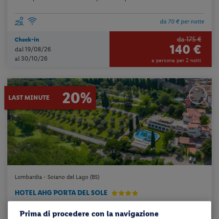
da 70 € per notte
da 175 €
Check-in
140 €
dal 19/08/26
al 30/10/26
a persona per 2 notti
20%
LAST MINUTE
Lombardia - Soiano del Lago (BS)
HOTEL AHG PORTA DEL SOLE
Prima di procedere con la navigazione
All Inclusive + utilizzo della piscina scoperta