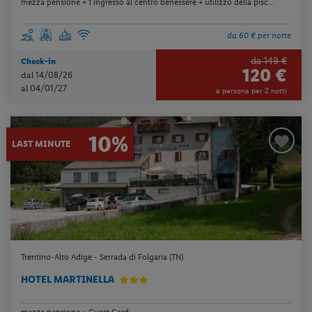
mezza pensione + 1 ingresso al centro benessere + utilizzo della pisc...
da 60 € per notte
da 149 €
Check-in
120 €
dal 14/08/26
al 04/01/27
a persona per 2 notti
10%
LAST MINUTE
Trentino-Alto Adige - Serrada di Folgaria (TN)
HOTEL MARTINELLA
mezza pensione + Guest Card