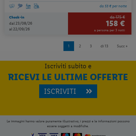
da 53 € per notte
da 175 €
Check-in
158 €
dal 23/08/26
al 22/09/26
a persona per 3 notti
1
2
3
di 13
Succ »
Iscriviti subito e
RICEVI LE ULTIME OFFERTE
ISCRIVITI
Le immagini hanno valore puramente illustrativo; i prezzi e le informazioni possono
essere soggetti a modifiche.