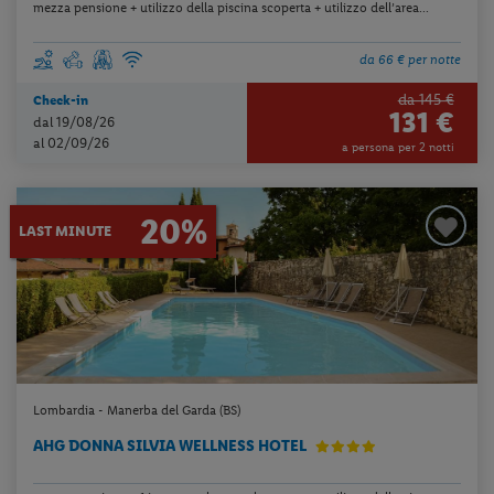
mezza pensione + utilizzo della piscina scoperta + utilizzo dell’area...
da 66 € per notte
da 145 €
Check-in
131 €
dal 19/08/26
al 02/09/26
a persona per 2 notti
20%
LAST MINUTE
Lombardia - Manerba del Garda (BS)
AHG DONNA SILVIA WELLNESS HOTEL