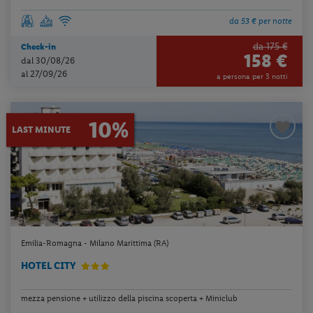
da 53 € per notte
da 175 €
Check-in
158 €
dal 30/08/26
al 27/09/26
a persona per 3 notti
10%
LAST MINUTE
Emilia-Romagna - Milano Marittima (RA)
HOTEL CITY
mezza pensione + utilizzo della piscina scoperta + Miniclub