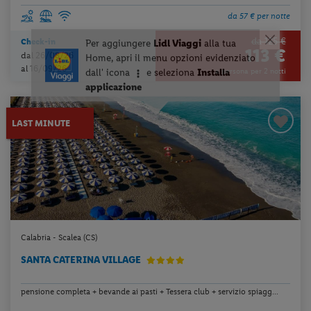
da 57 € per notte
da 125 €
Check-in
113 €
dal 26/08/26
al 16/09/26
a persona per 2 notti
LAST MINUTE
Calabria - Scalea (CS)
SANTA CATERINA VILLAGE
pensione completa + bevande ai pasti + Tessera club + servizio spiagg...