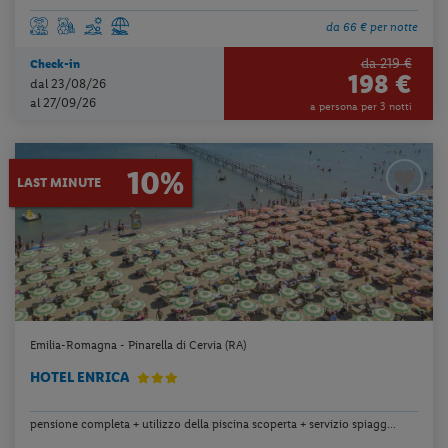
da 66 € per notte
da 219 €
Check-in
198 €
dal 23/08/26
al 27/09/26
a persona per 3 notti
10%
LAST MINUTE
Emilia-Romagna - Pinarella di Cervia (RA)
HOTEL ENRICA
pensione completa + utilizzo della piscina scoperta + servizio spiagg...