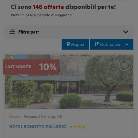
Ci sono
146 offerte
disponibili per te!
Prezzi in base al periodo di soggiorno.
Filtra per:
Mappa
Ordina per
10%
LAST MINUTE
Veneto - Bassano del Grappa (VI)
HOTEL BONOTTO PALLADIO