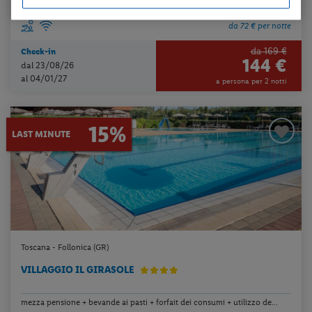
da 72 € per notte
da 169 €
Check-in
144 €
dal 23/08/26
al 04/01/27
a persona per 2 notti
15%
LAST MINUTE
Toscana - Follonica (GR)
VILLAGGIO IL GIRASOLE
mezza pensione + bevande ai pasti + forfait dei consumi + utilizzo de...