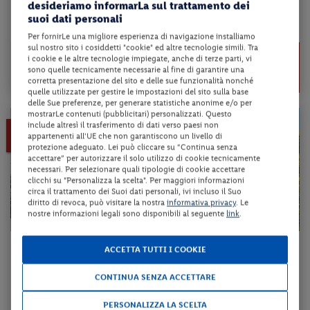
desideriamo informarLa sul trattamento dei
suoi dati personali
da 98 € per notte
Per fornirLe una migliore esperienza di navigazione installiamo
sul nostro sito i cosiddetti "cookie" ed altre tecnologie simili. Tra
da 245 €
Check-in
i cookie e le altre tecnologie impiegate, anche di terze parti, vi
196 €
dal 19/08/26
sono quelle tecnicamente necessarie al fine di garantire una
al 30/10/26
corretta presentazione del sito e delle sue funzionalità nonché
a persona per 2 notti
quelle utilizzate per gestire le impostazioni del sito sulla base
delle Sue preferenze, per generare statistiche anonime e/o per
mostrarLe contenuti (pubblicitari) personalizzati. Questo
include altresì il trasferimento di dati verso paesi non
15%
LAST MINUTE
appartenenti all'UE che non garantiscono un livello di
protezione adeguato. Lei può cliccare su “Continua senza
accettare” per autorizzare il solo utilizzo di cookie tecnicamente
necessari. Per selezionare quali tipologie di cookie accettare
clicchi su "Personalizza la scelta". Per maggiori informazioni
circa il trattamento dei Suoi dati personali, ivi incluso il Suo
diritto di revoca, può visitare la nostra
informativa privacy
. Le
nostre informazioni legali sono disponibili al seguente
link
.
Lombardia - Moniga del Garda (BS)
ACCETTA TUTTI I COOKIE
AHG RIVA DEL SOLE WELLNESS HOTEL
CONTINUA SENZA ACCETTARE
mezza pensione + utilizzo della piscina scoperta
PERSONALIZZA LA SCELTA