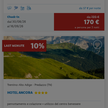
da 57 € per notte
da 199 €
Check-in
170 €
dal 30/08/26
al 16/09/26
a persona per 3 notti
10%
LAST MINUTE
Trentino-Alto Adige - Predazzo (TN)
HOTEL ANCORA
pernottamento e colazione + utilizzo del centro benessere