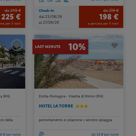
da 249 €
da 219 €
Check-in
225 €
198 €
dal 23/08/26
al 27/09/26
ona per 3 notti
a persona per 3 notti
10%
LAST MINUTE
a (RN)
Emilia-Romagna - Viserba di Rimini (RN)
HOTEL LA TORRE
zo della
pernottamento e colazione + servizio spiaggia
6 € per notte
da 33 € per notte