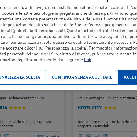
da 79 € per notte
da 8
ore esperienza di navigazione installiamo sul nostro sito i cosiddetti "co
Check-in
 i cookie e le altre tecnologie impiegate, anche di terze parti, vi sono qu
235 €
26
dal 29/08/26
garantire una corretta presentazione del sito e delle sue funzionalità non
a persona per 3 notti
per un
6
al 26/10/26
 le impostazioni del sito sulla base delle Sue preferenze, per generare sta
enuti (pubblicitari) personalizzati. Questo include altresì il trasferiment
i all'UE che non garantiscono un livello di protezione adeguato. Lei può
are” per autorizzare il solo utilizzo di cookie tecnicamente necessari. P
10%
10%
kie accettare clicchi su "Personalizza la scelta". Per maggiori informazioni
E
LAST MINUTE
ti personali, ivi incluso il Suo diritto di revoca, può visitare la nostra
in
ormazioni legali sono disponibili al seguente
link
.
NALIZZA LA SCELTA
CONTINUA SENZA ACCETTARE
ACCET
na - Milano Marittima (RA)
Emilia-Romagna - Milano Marittima 
RIA
HOTEL CITY
e + servizio spiaggia + utilizzo
pensione completa + utilizzo della pi
 scoperta
scoperta + Miniclub
da 68 € per notte
da 7