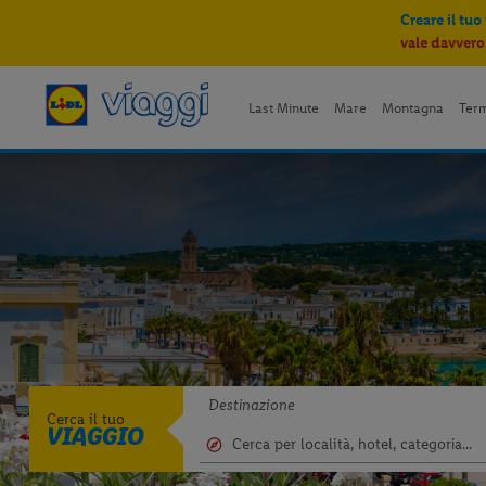
Creare il tuo
vale davvero
Last Minute
Mare
Montagna
Ter
Destinazione
Cerca il tuo
VIAGGIO