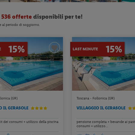
o
536 offerte
disponibili per te!
e al periodo di soggiorno.
15%
15%
E
LAST MINUTE
lonica (GR)
Toscana - Follonica (GR)
O IL GIRASOLE
VILLAGGIO IL GIRASOLE
ait dei consumi + utilizzo della piscina
pensione completa + bevande ai pasti 
consumi + utilizzo...