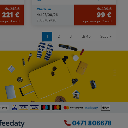
da 245 €
da 109 €
Check-in
221 €
99 €
dal 27/08/26
al 03/09/26
ona per 4 notti
a persona per 3 notti
1
2
3
di 45
Succ »
0471 806678