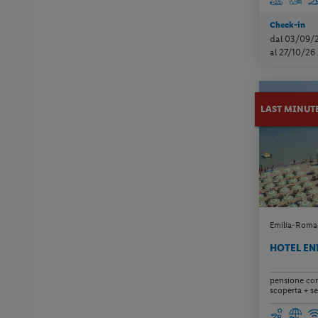
Check-in
dal 03/09/
al 27/10/26
LAST MINUT
Emilia-Romagn
HOTEL EN
pensione comp
scoperta + se