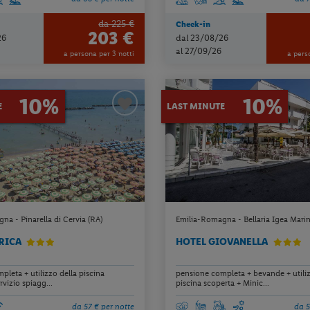
da 225 €
Check-in
203 €
26
dal 23/08/26
al 27/09/26
a persona per 3 notti
a pers
10%
10%
E
LAST MINUTE
a - Pinarella di Cervia (RA)
Emilia-Romagna - Bellaria Igea Marin
RICA
HOTEL GIOVANELLA
leta + utilizzo della piscina
pensione completa + bevande + utiliz
rvizio spiagg...
piscina scoperta + Minic...
da 57 € per notte
da 5