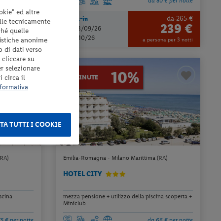
2 € per notte
da 80 € per notte
okie" ed altre
da 265 €
Check-in
elle tecnicamente
569 €
239 €
dal 03/09/26
ché quelle
ità per 7 notti
al 27/10/26
tistiche anonime
a persona per 3 notti
o di dati verso
 cliccare su
er selezionare
10%
 circa il
LAST MINUTE
formativa
TA TUTTI I COOKIE
(RA)
Emilia-Romagna - Milano Marittima (RA)
HOTEL CITY
scina
mezza pensione + utilizzo della piscina scoperta +
Miniclub
5 € per notte
da 66 € per notte