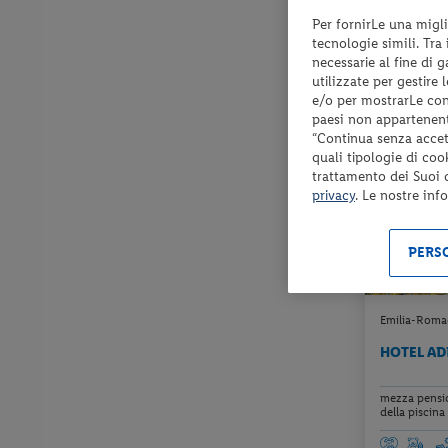
Per fornirLe una migli
Check-in
tecnologie simili. Tra
dal 29/08/
necessarie al fine di 
al 30/09/2
utilizzate per gestire
e/o per mostrarLe cont
paesi non appartenent
“Continua senza accett
quali tipologie di coo
LAST MINUT
trattamento dei Suoi da
privacy
. Le nostre inf
PERSO
Emilia-Romag
HOTEL AD
mezza pension
della piscina