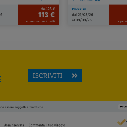
da 125 €
Check-in
113 €
26
dal 21/08/26
al 09/09/26
a persona per 2 notti
a pers
ISCRIVITI
E
ono essere soggetti a modifiche.
Area riservata
Commenta il tuo viaggio