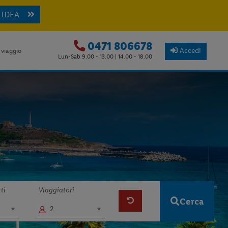
 IDEA
0471 806678
Accedi
 viaggio
Lun-Sab 9.00 - 13.00 | 14.00 - 18.00
ti
Viaggiatori
Cerca