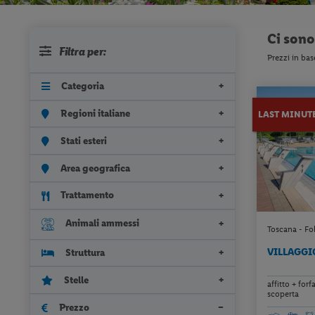
Ci son
Filtra per:
Prezzi in bas
Categoria
Regioni italiane
LAST MINUT
Stati esteri
Area geografica
Trattamento
Animali ammessi
Toscana - Fol
VILLAGGI
Struttura
Stelle
affitto + forf
scoperta
Prezzo