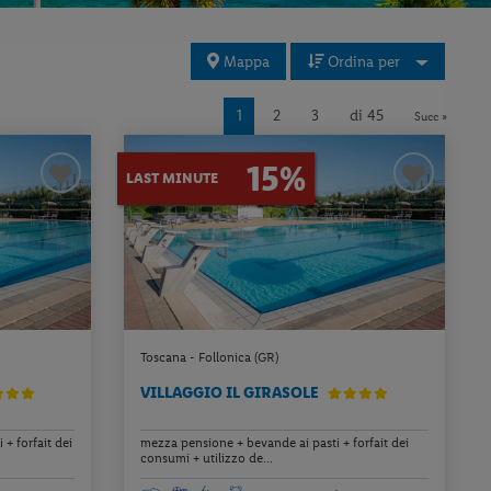
Mappa
Ordina per
1
2
3
di 45
Succ »
15%
LAST MINUTE
Toscana - Follonica (GR)
VILLAGGIO IL GIRASOLE
+ forfait dei
mezza pensione + bevande ai pasti + forfait dei
consumi + utilizzo de...