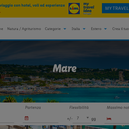
 viaggio con hotel, voli ed esperienze
MY TRAVEL
.
me
Natura / Agriturismo
Categorie
Italia
Estero
Crea il tuo
Mare
Partenza
Flessibilità
Massimo not
+/-
gg