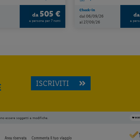
Check-in
505 €
da
d
dal 06/09/26
a persona per 7 notti
a pers
al 27/09/26
ISCRIVITI
E
ono essere soggetti a modifiche.
Area riservata
Commenta il tuo viaggio