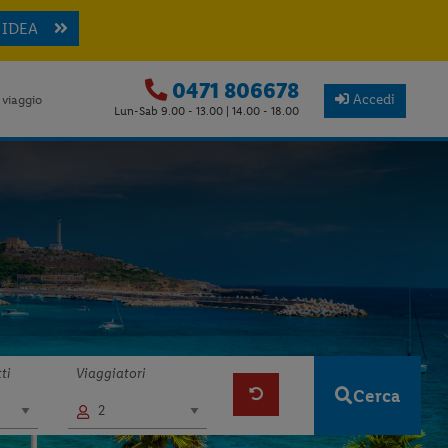
 IDEA
0471 806678
Accedi
 viaggio
Lun-Sab 9.00 - 13.00 | 14.00 - 18.00
ti
Viaggiatori
Cerca