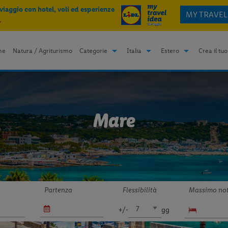
 viaggio con hotel, voli ed esperienze
MY TRAVEL
.
me
Natura / Agriturismo
Categorie
Italia
Estero
Crea il tuo
Mare
Partenza
Flessibilità
Massimo not
+/-
gg