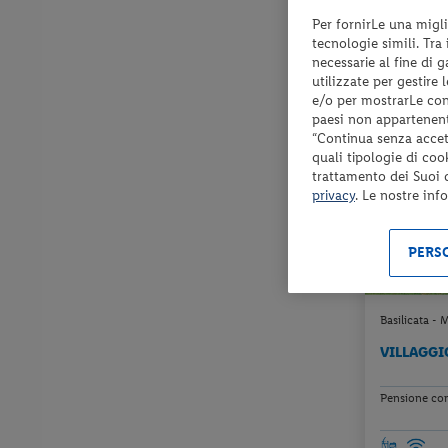
Per fornirLe una migli
Check-in
tecnologie simili. Tra
dal 04/09/
necessarie al fine di 
al 22/09/26
utilizzate per gestire
e/o per mostrarLe cont
paesi non appartenent
“Continua senza accett
quali tipologie di coo
trattamento dei Suoi da
privacy
. Le nostre inf
PERSO
Basilicata - 
VILLAGGI
Pensione com