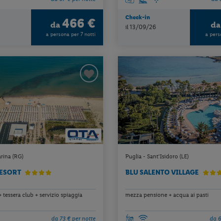
Check-in
466 €
da
d
il 13/09/26
a persona per 7 notti
a pers
arina (RG)
Puglia - Sant'Isidoro (LE)
RESORT
BLU SALENTO VILLAGE
 + tessera club + servizio spiaggia
mezza pensione + acqua ai pasti
da 73 € per notte
da 6