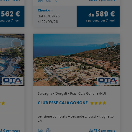
Check-in
562 €
589 €
a
da
dal 18/09/26
ona per 7 notti
a persona per 7 notti
al 22/09/26
Sardegna - Dorgali - Fraz. Cala Gonone (NU)
CLUB ESSE CALA GONONE
pensione completa + bevande ai pasti + traghetto
a/r
5 € per notte
da 73 € per notte