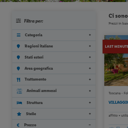
Ci son
Filtra per:
Prezzi in bas
Categoria
Regioni italiane
LAST MINUT
Stati esteri
Area geografica
Trattamento
Animali ammessi
Toscana - Fol
VILLAGGI
Struttura
Stelle
affitto + uti
Prezzo