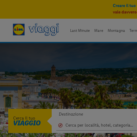
Creare il tuo
vale davvero
Last Minute
Mare
Montagna
Ter
Destinazione
Cerca il tuo
VIAGGIO