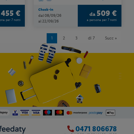
Check-in
455 €
509 €
a
da
dal 08/09/26
ona per 7 notti
a persona per 7 notti
al 22/09/26
1
2
3
di 7
Succ »
0471 806678