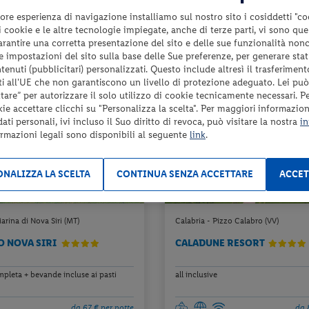
da 81 € per notte
da 9
ore esperienza di navigazione installiamo sul nostro sito i cosiddetti "co
Check-in
 i cookie e le altre tecnologie impiegate, anche di terze parti, vi sono qu
565 €
da
d
26
il 18/09/26
garantire una corretta presentazione del sito e delle sue funzionalità non
a persona per 7 notti
a pers
 le impostazioni del sito sulla base delle Sue preferenze, per generare sta
enuti (pubblicitari) personalizzati. Questo include altresì il trasferiment
i all'UE che non garantiscono un livello di protezione adeguato. Lei può
are” per autorizzare il solo utilizzo di cookie tecnicamente necessari. P
kie accettare clicchi su "Personalizza la scelta". Per maggiori informazioni
ti personali, ivi incluso il Suo diritto di revoca, può visitare la nostra
in
ormazioni legali sono disponibili al seguente
link
.
NALIZZA LA SCELTA
CONTINUA SENZA ACCETTARE
ACCET
Marina di Nova Siri (MT)
Calabria - Pizzo Calabro (VV)
O NOVA SIRI
CALADUNE RESORT
pleta + bevande incluse ai pasti
all inclusive
da 67 € per notte
da 