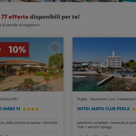
o
77 offerte
disponibili per te!
e al periodo di soggiorno.
10%
E
lonica (GR)
Puglia - Squinzano, Loc. Casalabate (
O MARE SI
HOTEL MAPO CLUB PERLA
lizzo della piscina scoperta + Miniclub
pensione completa + bevande ai pasti
club + servizio spiagg...