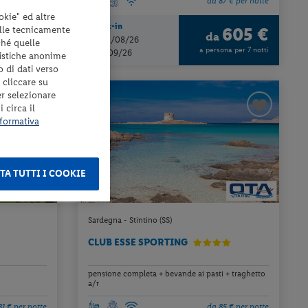
2 € per notte
da 87 € per notte
okie" ed altre
Check-in
elle tecnicamente
639 €
605 €
a
da
dal 21/08/26
ché quelle
ona per 7 notti
a persona per 7 notti
al 11/09/26
tistiche anonime
o di dati verso
 cliccare su
er selezionare
 circa il
formativa
TA TUTTI I COOKIE
Sardegna - Stintino (SS)
CLUB ESSE SPORTING
pensione completa + bevande ai pasti + traghetto
a/r
81 € per notte
da 85 € per notte