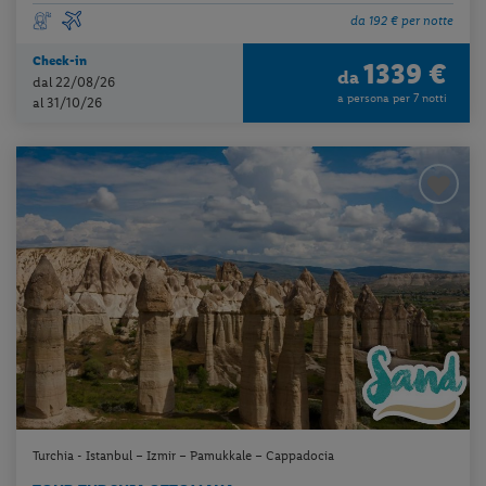
da 192 € per notte
Check-in
1339 €
da
dal 22/08/26
a persona per 7 notti
al 31/10/26
Turchia - Istanbul – Izmir – Pamukkale – Cappadocia