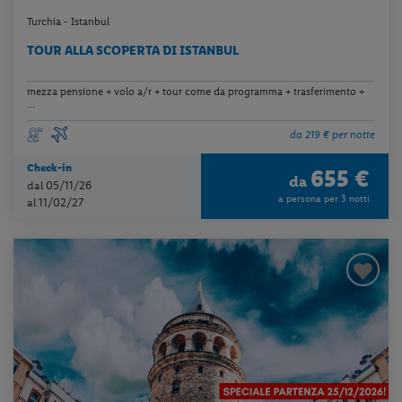
Turchia - Istanbul
TOUR ALLA SCOPERTA DI ISTANBUL
mezza pensione + volo a/r + tour come da programma + trasferimento +
...
da 219 € per notte
Check-in
655 €
da
dal 05/11/26
a persona per 3 notti
al 11/02/27