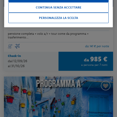
CONTINUA SENZA ACCETTARE
Turchia - Istanbul – Ankara – Cappadocia – Eskisehir
PERSONALIZZA LA SCELTA
TOUR I TESORI DELL'ANATOLIA
pensione completa + volo a/r + tour come da programma +
trasferimento...
da 141 € per notte
Check-in
985 €
da
dal 12/09/26
a persona per 7 notti
al 31/10/26