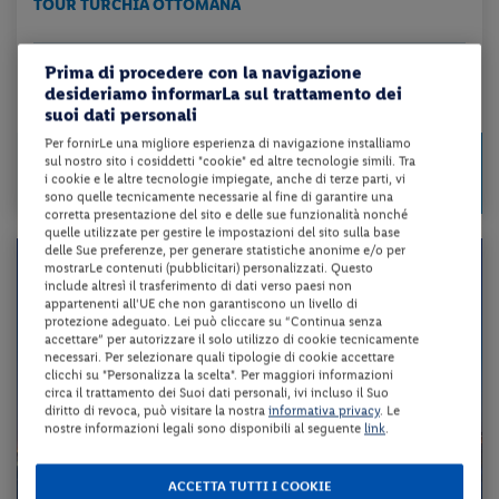
TOUR TURCHIA OTTOMANA
trattamento e tour come da programma + volo a/r + trasferimento + gui...
Prima di procedere con la navigazione
desideriamo informarLa sul trattamento dei
da 163 € per notte
suoi dati personali
Per fornirLe una migliore esperienza di navigazione installiamo
Check-in
1138 €
sul nostro sito i cosiddetti "cookie" ed altre tecnologie simili. Tra
da
dal 17/08/26
i cookie e le altre tecnologie impiegate, anche di terze parti, vi
a persona per 7 notti
al 21/08/26
sono quelle tecnicamente necessarie al fine di garantire una
corretta presentazione del sito e delle sue funzionalità nonché
quelle utilizzate per gestire le impostazioni del sito sulla base
delle Sue preferenze, per generare statistiche anonime e/o per
mostrarLe contenuti (pubblicitari) personalizzati. Questo
include altresì il trasferimento di dati verso paesi non
appartenenti all'UE che non garantiscono un livello di
protezione adeguato. Lei può cliccare su “Continua senza
accettare” per autorizzare il solo utilizzo di cookie tecnicamente
necessari. Per selezionare quali tipologie di cookie accettare
clicchi su "Personalizza la scelta". Per maggiori informazioni
circa il trattamento dei Suoi dati personali, ivi incluso il Suo
diritto di revoca, può visitare la nostra
informativa privacy
. Le
nostre informazioni legali sono disponibili al seguente
link
.
ACCETTA TUTTI I COOKIE