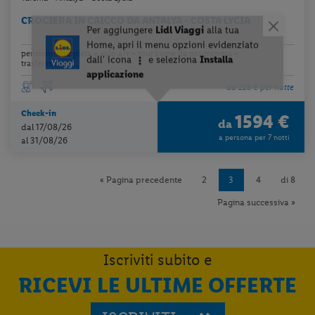
CROCIERA IN CAICCO DA ANTALYA - COSTA LYCIA
pensione completa + volo a/r + tour come da programma +
trasferimento...
da 228 € per notte
Check-in
1594 €
da
dal 17/08/26
a persona per 7 notti
al 31/08/26
« Pagina precedente
2
3
4
di 8
Pagina successiva »
Iscriviti subito e
RICEVI LE ULTIME OFFERTE