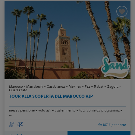
Marocco - Marrakech – Casablanca – Meknes – Fez – Rabat – Zagora -
Ouarzazate
TOUR ALLA SCOPERTA DEL MAROCCO VIP
mezza pensione + volo a/r + trasferimento + tour come da programma +
...
da 187 € per notte