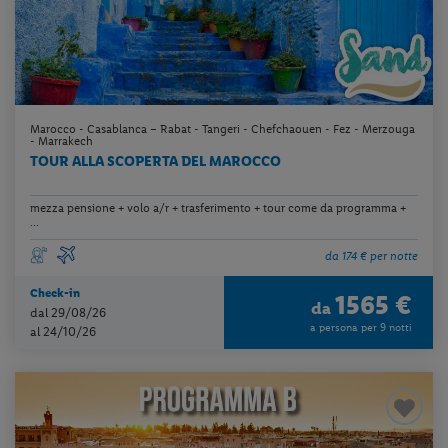
Marocco - Casablanca – Rabat - Tangeri - Chefchaouen - Fez - Merzouga
- Marrakech
TOUR ALLA SCOPERTA DEL MAROCCO
mezza pensione + volo a/r + trasferimento + tour come da programma +
...
da 174 € per notte
Check-in
1565 €
da
dal 29/08/26
a persona per 9 notti
al 24/10/26