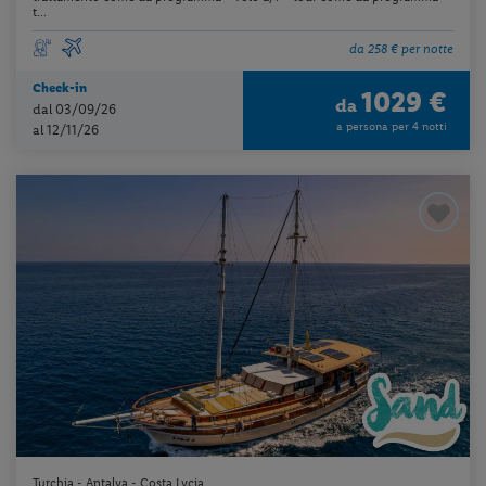
t...
da 258 € per notte
Check-in
1029 €
da
dal 03/09/26
a persona per 4 notti
al 12/11/26
Turchia - Antalya - Costa Lycia