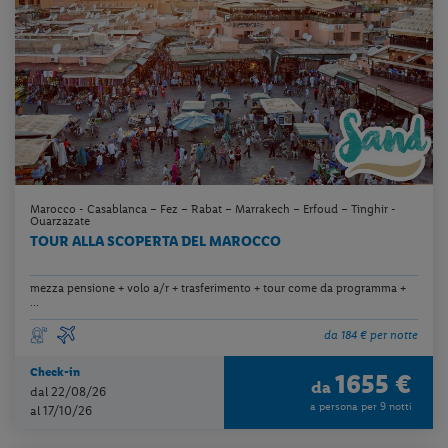
Marocco - Casablanca – Fez – Rabat – Marrakech – Erfoud – Tinghir -
Ouarzazate
TOUR ALLA SCOPERTA DEL MAROCCO
mezza pensione + volo a/r + trasferimento + tour come da programma +
...
da 184 € per notte
Check-in
1655 €
da
dal 22/08/26
a persona per 9 notti
al 17/10/26