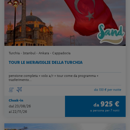
Turchia - Istanbul - Ankara - Cappadocia
TOUR LE MERAVIGLIE DELLA TURCHIA
pensione completa + volo a/r + tour come da programma +
trasferimento...
da 133 € per notte
Check-in
925 €
da
dal 23/08/26
a persona per 7 notti
al 22/11/26