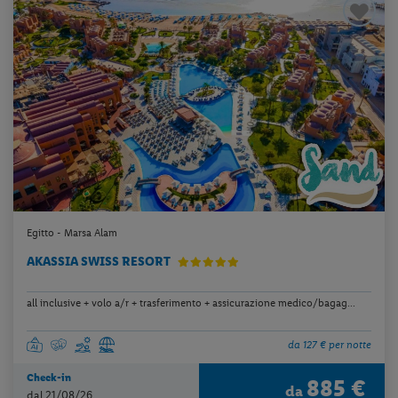
Egitto - Marsa Alam
AKASSIA SWISS RESORT
all inclusive + volo a/r + trasferimento + assicurazione medico/bagag...
da 127 € per notte
Check-in
885 €
da
dal 21/08/26