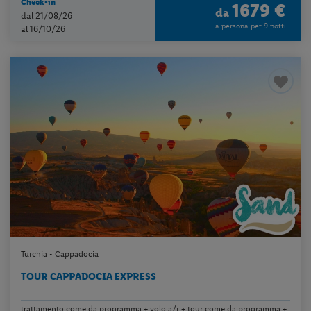
Check-in
1679 €
da
dal 21/08/26
a persona per 9 notti
al 16/10/26
Turchia - Cappadocia
TOUR CAPPADOCIA EXPRESS
trattamento come da programma + volo a/r + tour come da programma +