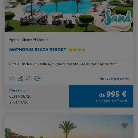
Egitto - Sharm El Sheikh
AMPHORAS BEACH RESORT
ultra all inclusive + volo a/r + trasferimento + assicurazione medico...
da 143 € per notte
Check-in
995 €
da
dal 17/08/26
a persona per 7 notti
al 01/11/26