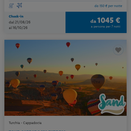
da 150 € per notte
Check-in
1045 €
da
dal 21/08/26
a persona per 7 notti
al 16/10/26
Turchia - Cappadocia