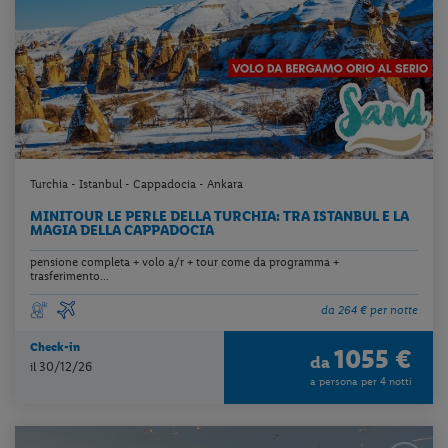
Turchia - Istanbul - Cappadocia - Ankara
MINITOUR LE PERLE DELLA TURCHIA: TRA ISTANBUL E LA
MAGIA DELLA CAPPADOCIA
pensione completa + volo a/r + tour come da programma +
trasferimento...
da 264 € per notte
Check-in
1055 €
da
il 30/12/26
a persona per 4 notti