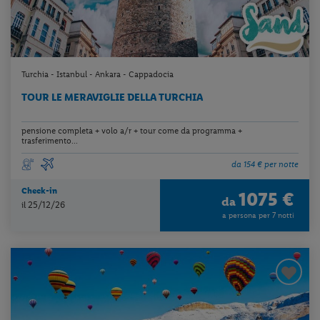
Turchia - Istanbul - Ankara - Cappadocia
TOUR LE MERAVIGLIE DELLA TURCHIA
pensione completa + volo a/r + tour come da programma +
trasferimento...
da 154 € per notte
Check-in
1075 €
da
il 25/12/26
a persona per 7 notti