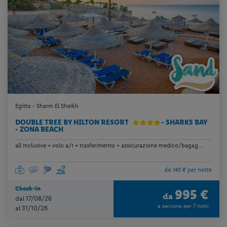
Egitto - Sharm El Sheikh
DOUBLE TREE BY HILTON RESORT
- SHARKS BAY
- ZONA BEACH
all inclusive + volo a/r + trasferimento + assicurazione medico/bagag...
da 143 € per notte
Check-in
995 €
da
dal 17/08/26
a persona per 7 notti
al 31/10/26