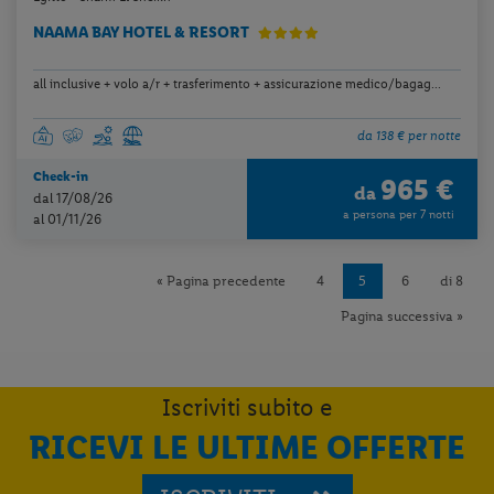
NAAMA BAY HOTEL & RESORT
all inclusive + volo a/r + trasferimento + assicurazione medico/bagag...
da 138 € per notte
Check-in
965 €
da
dal 17/08/26
a persona per 7 notti
al 01/11/26
« Pagina precedente
4
5
6
di 8
Pagina successiva »
Iscriviti subito e
RICEVI LE ULTIME OFFERTE