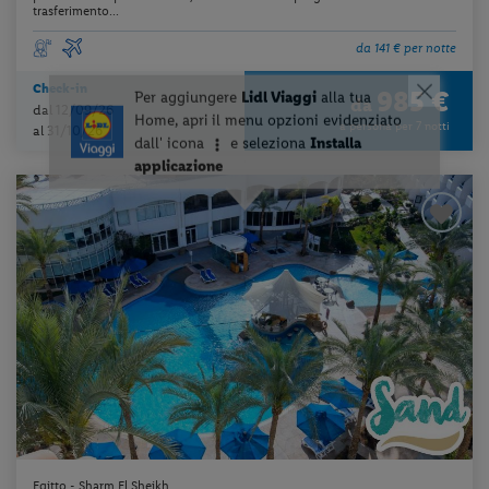
trasferimento...
da 141 € per notte
Check-in
985 €
da
dal 12/09/26
a persona per 7 notti
al 31/10/26
Egitto - Sharm El Sheikh