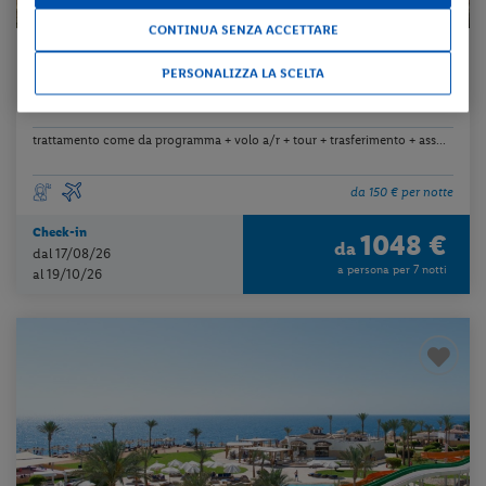
CONTINUA SENZA ACCETTARE
Turchia - Izmir - Pergamo - Istanbul - Ankara - Cappadocia - Pamukkale
PERSONALIZZA LA SCELTA
TOUR IL FASCINO DELLA TURCHIA
trattamento come da programma + volo a/r + tour + trasferimento + ass...
da 150 € per notte
Check-in
1048 €
da
dal 17/08/26
a persona per 7 notti
al 19/10/26