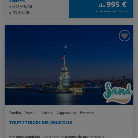
Check-in
995 €
da
dal 21/08/26
a persona per 7 notti
al 31/10/26
Turchia - Istanbul – Ankara – Cappadocia – Eskisehir
TOUR I TESORI DELL'ANATOLIA
pensione completa + volo a/r + tour come da programma +