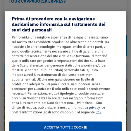
TOUR CAPPADOCIA EXPRESS
trattamento come da programma + volo a/r + tour come da programma +
Prima di procedere con la navigazione
t...
desideriamo informarLa sul trattamento dei
da 258 € per notte
suoi dati personali
Per fornirLe una migliore esperienza di navigazione installiamo
Check-in
1029 €
sul nostro sito i cosiddetti "cookie" ed altre tecnologie simili. Tra
da
dal 03/09/26
i cookie e le altre tecnologie impiegate, anche di terze parti, vi
a persona per 4 notti
al 12/11/26
sono quelle tecnicamente necessarie al fine di garantire una
corretta presentazione del sito e delle sue funzionalità nonché
quelle utilizzate per gestire le impostazioni del sito sulla base
delle Sue preferenze, per generare statistiche anonime e/o per
mostrarLe contenuti (pubblicitari) personalizzati. Questo
include altresì il trasferimento di dati verso paesi non
appartenenti all'UE che non garantiscono un livello di
protezione adeguato. Lei può cliccare su “Continua senza
accettare” per autorizzare il solo utilizzo di cookie tecnicamente
necessari. Per selezionare quali tipologie di cookie accettare
clicchi su "Personalizza la scelta". Per maggiori informazioni
circa il trattamento dei Suoi dati personali, ivi incluso il Suo
diritto di revoca, può visitare la nostra
informativa privacy
. Le
nostre informazioni legali sono disponibili al seguente
link
.
ACCETTA TUTTI I COOKIE