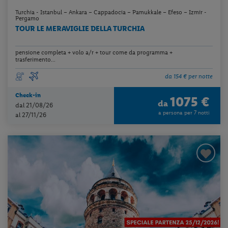
Turchia - Istanbul – Ankara – Cappadocia – Pamukkale – Efeso – Izmir -
Pergamo
TOUR LE MERAVIGLIE DELLA TURCHIA
pensione completa + volo a/r + tour come da programma +
trasferimento...
da 154 € per notte
Check-in
1075 €
da
dal 21/08/26
a persona per 7 notti
al 27/11/26