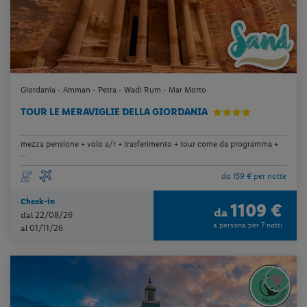
Giordania - Amman - Petra - Wadi Rum - Mar Morto
TOUR LE MERAVIGLIE DELLA GIORDANIA
mezza pensione + volo a/r + trasferimento + tour come da programma +
...
da 159 € per notte
Check-in
1109 €
da
dal 22/08/26
a persona per 7 notti
al 01/11/26