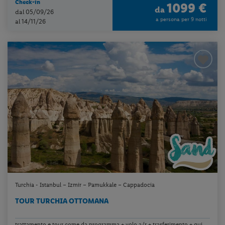
Check-in
1099 €
da
dal 05/09/26
a persona per 9 notti
al 14/11/26
Turchia - Istanbul – Izmir – Pamukkale – Cappadocia
TOUR TURCHIA OTTOMANA
trattamento e tour come da programma + volo a/r + trasferimento + gui...