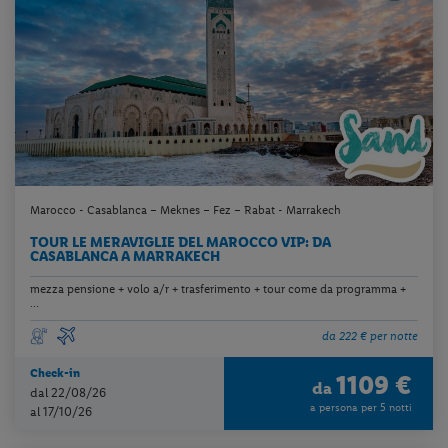
Marocco - Casablanca – Meknes – Fez – Rabat - Marrakech
TOUR LE MERAVIGLIE DEL MAROCCO VIP: DA
CASABLANCA A MARRAKECH
mezza pensione + volo a/r + trasferimento + tour come da programma +
...
da 222 € per notte
Check-in
1109 €
da
dal 22/08/26
a persona per 5 notti
al 17/10/26