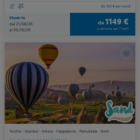
da 165 € per notte
Check-in
1149 €
da
dal 21/08/26
a persona per 7 notti
al 30/10/26
Turchia - Istanbul - Ankara - Cappadocia - Pamukkale - Izmir