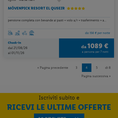
MÖVENPICK RESORT EL QUSEIR
pensione completa con bevande ai pasti + volo a/r + trasferimento + a...
da 156 € per notte
Check-in
1089 €
da
dal 21/08/26
a persona per 7 notti
al 01/11/26
« Pagina precedente
3
4
5
di 8
Pagina successiva »
Iscriviti subito e
RICEVI LE ULTIME OFFERTE