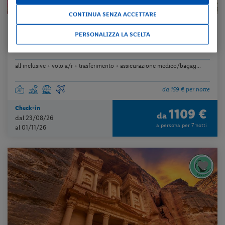
CONTINUA SENZA ACCETTARE
Egitto - Sharm El Sheikh
PERSONALIZZA LA SCELTA
MÖVENPICK RESORT SHARM EL SHEIKH
all inclusive + volo a/r + trasferimento + assicurazione medico/bagag...
da 159 € per notte
Check-in
1109 €
da
dal 23/08/26
a persona per 7 notti
al 01/11/26