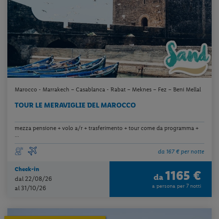
Marocco - Marrakech – Casablanca - Rabat – Meknes – Fez – Beni Mellal
TOUR LE MERAVIGLIE DEL MAROCCO
mezza pensione + volo a/r + trasferimento + tour come da programma +
...
da 167 € per notte
Check-in
1165 €
da
dal 22/08/26
a persona per 7 notti
al 31/10/26