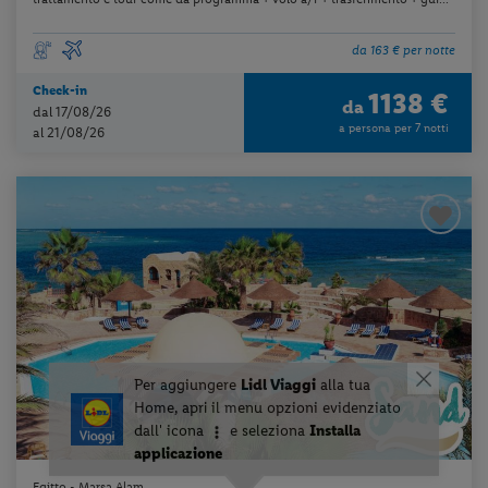
da 163 € per notte
Check-in
1138 €
da
dal 17/08/26
a persona per 7 notti
al 21/08/26
Egitto - Marsa Alam