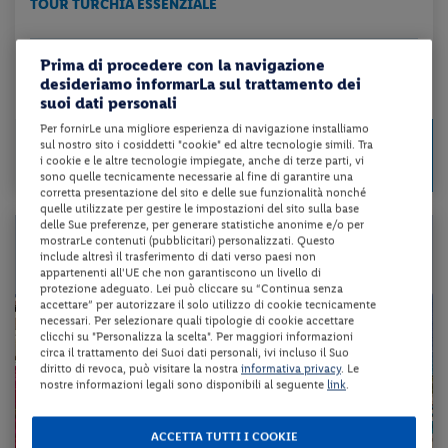
TOUR TURCHIA ESSENZIALE
trattamento come da programma + volo a/r + tour e visite come da prog...
Prima di procedere con la navigazione
desideriamo informarLa sul trattamento dei
da 164 € per notte
suoi dati personali
Per fornirLe una migliore esperienza di navigazione installiamo
Check-in
1145 €
sul nostro sito i cosiddetti "cookie" ed altre tecnologie simili. Tra
da
il 30/12/26
i cookie e le altre tecnologie impiegate, anche di terze parti, vi
a persona per 7 notti
sono quelle tecnicamente necessarie al fine di garantire una
corretta presentazione del sito e delle sue funzionalità nonché
quelle utilizzate per gestire le impostazioni del sito sulla base
delle Sue preferenze, per generare statistiche anonime e/o per
mostrarLe contenuti (pubblicitari) personalizzati. Questo
include altresì il trasferimento di dati verso paesi non
appartenenti all'UE che non garantiscono un livello di
protezione adeguato. Lei può cliccare su “Continua senza
accettare” per autorizzare il solo utilizzo di cookie tecnicamente
necessari. Per selezionare quali tipologie di cookie accettare
clicchi su "Personalizza la scelta". Per maggiori informazioni
circa il trattamento dei Suoi dati personali, ivi incluso il Suo
diritto di revoca, può visitare la nostra
informativa privacy
. Le
nostre informazioni legali sono disponibili al seguente
link
.
ACCETTA TUTTI I COOKIE