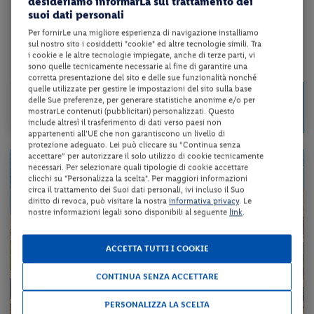
desideriamo informarLa sul trattamento dei
BARCELÓ TIRAN SHARM EL SHEIKH
suoi dati personali
Per fornirLe una migliore esperienza di navigazione installiamo
hard all inclusive + volo a/r + trasferimento + assicurazione medico/...
sul nostro sito i cosiddetti "cookie" ed altre tecnologie simili. Tra
i cookie e le altre tecnologie impiegate, anche di terze parti, vi
sono quelle tecnicamente necessarie al fine di garantire una
da 137 € per notte
corretta presentazione del sito e delle sue funzionalità nonché
quelle utilizzate per gestire le impostazioni del sito sulla base
Check-in
955 €
delle Sue preferenze, per generare statistiche anonime e/o per
da
dal 17/08/26
mostrarLe contenuti (pubblicitari) personalizzati. Questo
a persona per 7 notti
al 01/11/26
include altresì il trasferimento di dati verso paesi non
appartenenti all'UE che non garantiscono un livello di
protezione adeguato. Lei può cliccare su “Continua senza
accettare” per autorizzare il solo utilizzo di cookie tecnicamente
necessari. Per selezionare quali tipologie di cookie accettare
clicchi su "Personalizza la scelta". Per maggiori informazioni
circa il trattamento dei Suoi dati personali, ivi incluso il Suo
diritto di revoca, può visitare la nostra
informativa privacy
. Le
nostre informazioni legali sono disponibili al seguente
link
.
ACCETTA TUTTI I COOKIE
CONTINUA SENZA ACCETTARE
PERSONALIZZA LA SCELTA