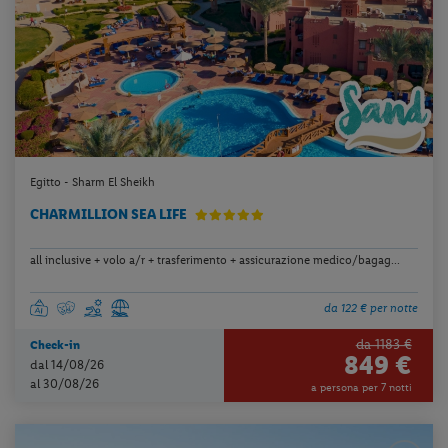
Egitto - Sharm El Sheikh
CHARMILLION SEA LIFE
all inclusive + volo a/r + trasferimento + assicurazione medico/bagag...
da 122 € per notte
da 1183 €
Check-in
849 €
dal 14/08/26
al 30/08/26
a persona per 7 notti