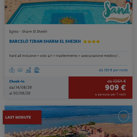
Egitto - Sharm El Sheikh
BARCELÓ TIRAN SHARM EL SHEIKH
hard all inclusive + volo a/r + trasferimento + assicurazione medico/...
da 130 € per notte
da 1064 €
Check-in
909 €
dal 14/08/26
al 30/08/26
a persona per 7 notti
LAST MINUTE