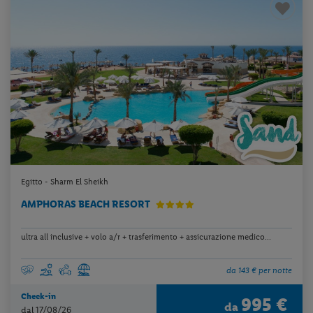
Egitto - Sharm El Sheikh
AMPHORAS BEACH RESORT
ultra all inclusive + volo a/r + trasferimento + assicurazione medico...
da 143 € per notte
Check-in
995 €
da
dal 17/08/26