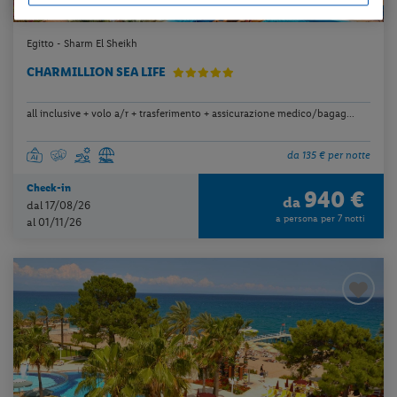
Egitto - Sharm El Sheikh
CHARMILLION SEA LIFE
all inclusive + volo a/r + trasferimento + assicurazione medico/bagag...
da 135 € per notte
Check-in
940 €
da
dal 17/08/26
a persona per 7 notti
al 01/11/26