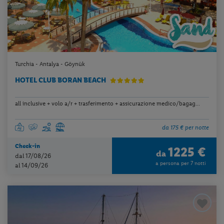
Turchia - Antalya - Göynük
HOTEL CLUB BORAN BEACH
all inclusive + volo a/r + trasferimento + assicurazione medico/bagag...
da 175 € per notte
Check-in
1225 €
da
dal 17/08/26
a persona per 7 notti
al 14/09/26