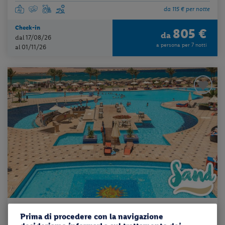
da 115 € per notte
Check-in
805 €
da
dal 17/08/26
a persona per 7 notti
al 01/11/26
Egitto - Sharm El Sheikh
Prima di procedere con la navigazione