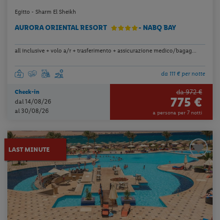
Egitto - Sharm El Sheikh
AURORA ORIENTAL RESORT
- NABQ BAY
all inclusive + volo a/r + trasferimento + assicurazione medico/bagag...
da 111 € per notte
da 972 €
Check-in
775 €
dal 14/08/26
al 30/08/26
a persona per 7 notti
LAST MINUTE