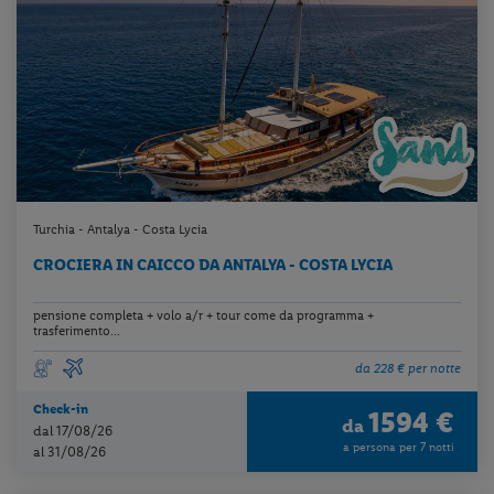
Turchia - Antalya - Costa Lycia
CROCIERA IN CAICCO DA ANTALYA - COSTA LYCIA
pensione completa + volo a/r + tour come da programma +
trasferimento...
da 228 € per notte
Check-in
1594 €
da
dal 17/08/26
a persona per 7 notti
al 31/08/26