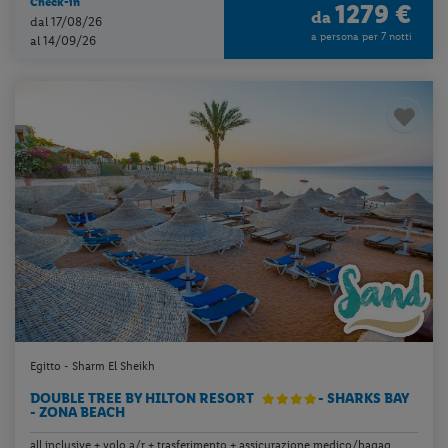
Check-in
1279 €
da
dal 17/08/26
a persona per 7 notti
al 14/09/26
Egitto - Sharm El Sheikh
DOUBLE TREE BY HILTON RESORT
- SHARKS BAY
- ZONA BEACH
all inclusive + volo a/r + trasferimento + assicurazione medico/bagag...