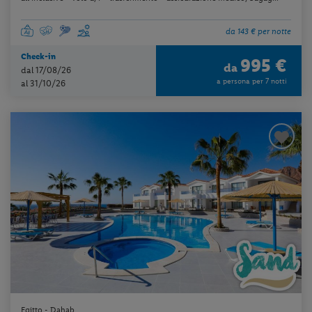
da 143 € per notte
Check-in
995 €
da
dal 17/08/26
a persona per 7 notti
al 31/10/26
Egitto - Dahab