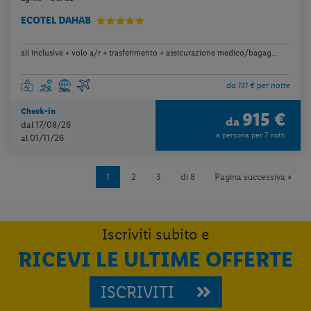
ECOTEL DAHAB
all inclusive + volo a/r + trasferimento + assicurazione medico/bagag...
da 131 € per notte
Check-in
915 €
da
dal 17/08/26
a persona per 7 notti
al 01/11/26
1
2
3
di 8
Pagina successiva »
Iscriviti subito e
RICEVI LE ULTIME OFFERTE
ISCRIVITI