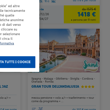
2 € per notte
da 178 € per notte
okie" ed altre
da 1575 €
Check-in
elle tecnicamente
1410 €
1418 €
dal 19/12/26
ché quelle
ona per 7 notti
al 06/04/27
tistiche anonime
a persona per 8 notti
o di dati verso
 cliccare su
er selezionare
 circa il
formativa
TA TUTTI I COOKIE
Spagna - Malaga - Gibilterra - Siviglia - Cordova -
Granada - Ronda
L JAZ
GRAN TOUR DELL'ANDALUSIA
lo a/r +
mezza pensione + volo a/r + trasferimento + tour
come da programma + ...
7 € per notte
da 207 € per notte