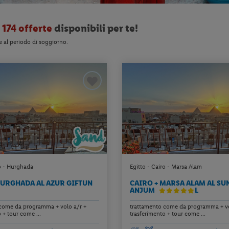
o
174 offerte
disponibili per te!
e al periodo di soggiorno.
ro - Hurghada
Egitto - Cairo - Marsa Alam
HURGHADA AL AZUR GIFTUN
CAIRO + MARSA ALAM AL SU
ANJUM
L
come da programma + volo a/r +
trattamento come da programma + vo
 + tour come ...
trasferimento + tour come ...