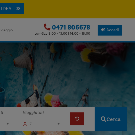
 IDEA
0471 806678
Accedi
 viaggio
Lun-Sab 9.00 - 13.00 | 14.00 - 18.00
ti
Viaggiatori
Cerca