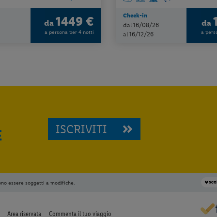
Check-in
1449 €
da
da
dal 16/08/26
a persona per 4 notti
a pers
al 16/12/26
ISCRIVITI
E
ono essere soggetti a modifiche.
Area riservata
Commenta il tuo viaggio