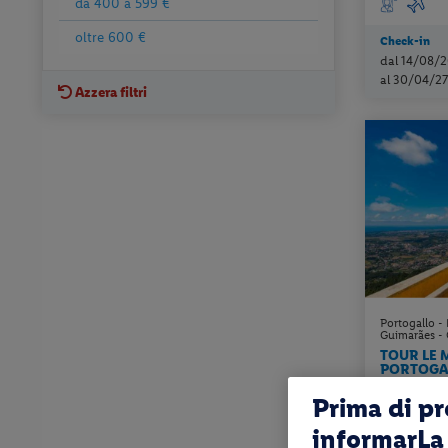
da 400 a 599 €
oltre 600 €
Check-in
dal 14/08/2
al 30/04/27
Azzera filtri
Portogallo -
Guimarães -
TOUR LE 
PORTOGA
Prima di p
pernottament
trasferimento
informarLa 