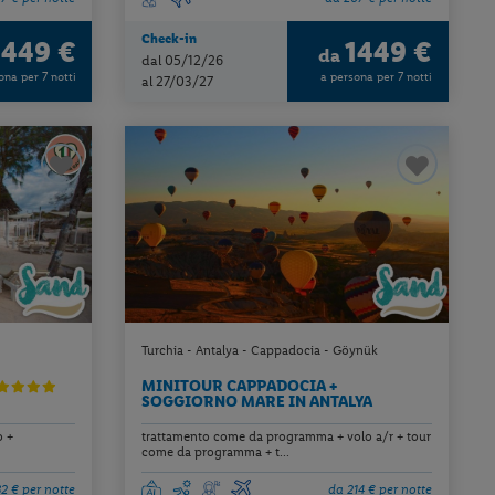
Check-in
1449 €
1449 €
da
dal 05/12/26
ona per 7 notti
a persona per 7 notti
al 27/03/27
Turchia - Antalya - Cappadocia - Göynük
MINITOUR CAPPADOCIA +
SOGGIORNO MARE IN ANTALYA
o +
trattamento come da programma + volo a/r + tour
come da programma + t...
82 € per notte
da 214 € per notte