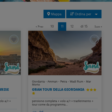
Mappa
Ordina per
10
11
12
di 15
« Prec
Succ »
Giordania - Amman - Petra - Wadi Rum - Mar
Morto
NRISE
GRAN TOUR DELLA GIORDANIA
lo a/r +
pensione completa + volo a/r + trasferimento +
tour come da programma...