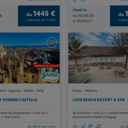
Check-in
1445 €
da
da
6
dal 14/08/26
a persona per 7 notti
a pers
al 30/04/27
id - Segovia - Toledo - Avila
Kenya - Watamu
 SPAGNA CASTILLA
LION BEACH RESORT & SPA
come da programma + volo a/r +
all inclusive + volo a/r + trasferiment
 + tour come ...
assicurazione medico/bagag...
da 363 € per notte
da 1