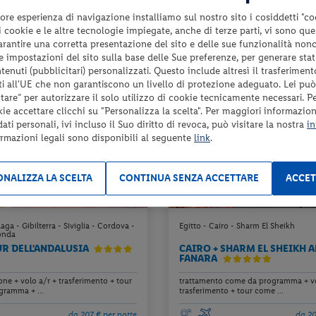
da 201 € per notte
da 20
ore esperienza di navigazione installiamo sul nostro sito i cosiddetti "co
Check-in
 i cookie e le altre tecnologie impiegate, anche di terze parti, vi sono qu
1405 €
da
da
26
dal 22/08/26
garantire una corretta presentazione del sito e delle sue funzionalità non
a persona per 7 notti
a pers
al 03/10/26
 le impostazioni del sito sulla base delle Sue preferenze, per generare sta
enuti (pubblicitari) personalizzati. Questo include altresì il trasferiment
i all'UE che non garantiscono un livello di protezione adeguato. Lei può
are” per autorizzare il solo utilizzo di cookie tecnicamente necessari. P
kie accettare clicchi su "Personalizza la scelta". Per maggiori informazioni
ti personali, ivi incluso il Suo diritto di revoca, può visitare la nostra
in
ormazioni legali sono disponibili al seguente
link
.
NALIZZA LA SCELTA
CONTINUA SENZA ACCETTARE
ACCET
ga - Gibilterra - Siviglia - Cordova -
Egitto - Cairo - Sharm El Sheikh
onda
R DELL'ANDALUSIA
CAIRO + SHARM EL SHEIKH A
FANARA
ne + volo a/r + trasferimento + tour
trattamento come da programma + vo
ramma + ...
trasferimento + tour come ...
da 207 € per notte
da 20