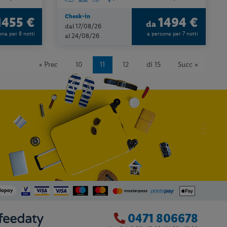
Check-in
1455 €
1494 €
da
dal 17/08/26
ona per 8 notti
a persona per 7 notti
al 24/08/26
« Prec
10
11
12
di 15
Succ »
0471 806678