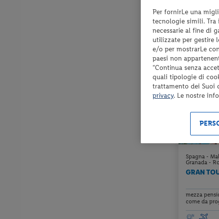
Per fornirLe una migli
Check-in
tecnologie simili. Tra
dal 22/08/
necessarie al fine di 
al 17/10/26
utilizzate per gestire
e/o per mostrarLe cont
paesi non appartenent
“Continua senza accett
quali tipologie di coo
trattamento dei Suoi da
privacy
. Le nostre inf
PERSO
Spagna - Mala
Granada - R
GRAN TOU
mezza pensio
come da prog