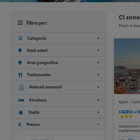
Ci son
Filtra per:
Prezzi in bas
Categoria
Stati esteri
Area geografica
Trattamento
Animali ammessi
Struttura
Egitto - Cai
CAIRO + 
Stelle
Prezzo
trattamento 
trasferimento