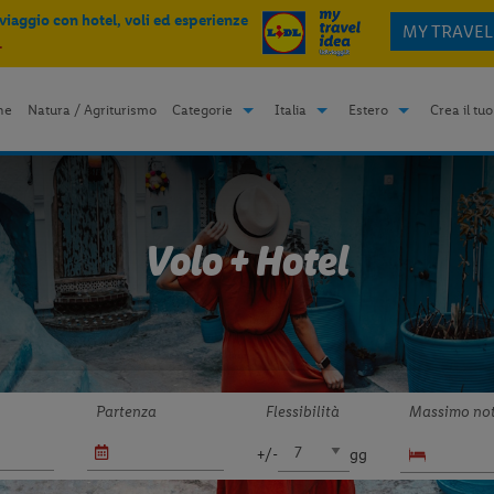
 viaggio con hotel, voli ed esperienze
MY TRAVEL
.
me
Natura / Agriturismo
Categorie
Italia
Estero
Crea il tuo
Volo + Hotel
Partenza
Flessibilità
Massimo not
+/-
gg