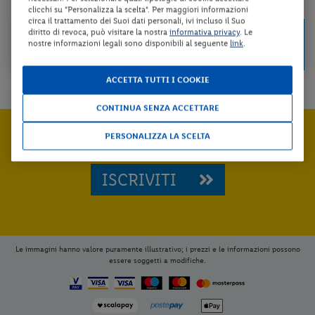
da 85 € per notte
clicchi su "Personalizza la scelta". Per maggiori informazioni
circa il trattamento dei Suoi dati personali, ivi incluso il Suo
Check-in
diritto di revoca, può visitare la nostra
informativa privacy
. Le
589 €
da
nostre informazioni legali sono disponibili al seguente
link
.
dal 20/08/26
a persona per 7 notti
al 11/10/26
ACCETTA TUTTI I COOKIE
CONTINUA SENZA ACCETTARE
Iscriviti subito e
PERSONALIZZA LA SCELTA
RICEVI LE ULTIME OFFERTE
ISCRIVITI
Le immagini hanno valore puramente illustrativo; i prezzi e le informazioni possono
essere soggetti a modifiche.