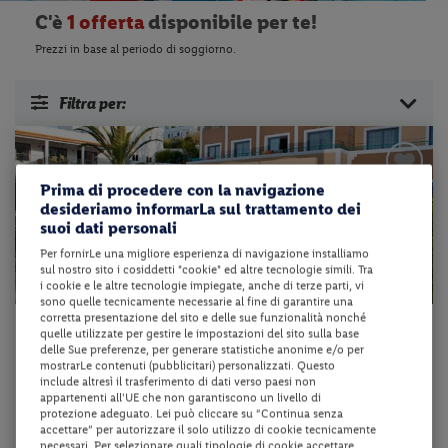
C'è
1 offerta
disponibile per te!
Prezzi in base al periodo di soggiorno.
Filtra per:
Prima di procedere con la navigazione
desideriamo informarLa sul trattamento dei
suoi dati personali
Per fornirLe una migliore esperienza di navigazione installiamo
sul nostro sito i cosiddetti "cookie" ed altre tecnologie simili. Tra
i cookie e le altre tecnologie impiegate, anche di terze parti, vi
sono quelle tecnicamente necessarie al fine di garantire una
corretta presentazione del sito e delle sue funzionalità nonché
Grecia - Kos - Kefalos
quelle utilizzate per gestire le impostazioni del sito sulla base
delle Sue preferenze, per generare statistiche anonime e/o per
HERMES HOTEL
mostrarLe contenuti (pubblicitari) personalizzati. Questo
include altresì il trasferimento di dati verso paesi non
appartenenti all'UE che non garantiscono un livello di
pernottamento e colazione + volo a/r + trasferimento + assicurazione ...
protezione adeguato. Lei può cliccare su “Continua senza
accettare” per autorizzare il solo utilizzo di cookie tecnicamente
necessari. Per selezionare quali tipologie di cookie accettare