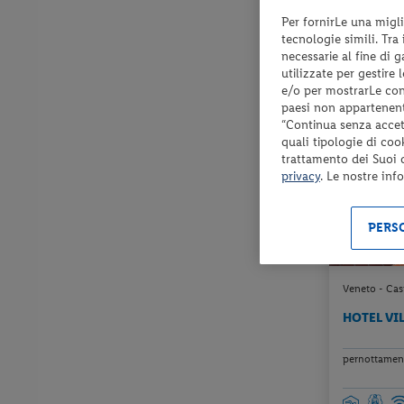
Per fornirLe una migli
Check-in
tecnologie simili. Tra
dal 29/08/
necessarie al fine di 
al 23/10/26
utilizzate per gestire
e/o per mostrarLe cont
paesi non appartenent
“Continua senza accett
PRENOTA P
quali tipologie di coo
ENTRO 60 gg dal
trattamento dei Suoi da
privacy
. Le nostre inf
PERSO
Veneto - Cas
HOTEL VI
pernottament