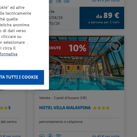
5 € per notte
da 45 € per notte
okie" ed altre
Check-in
elle tecnicamente
89 €
89 €
da
da
dal 30/08/26
ché quelle
ona per 2 notti
a persona per 2 notti
al 30/10/26
tistiche anonime
o di dati verso
 cliccare su
er selezionare
10%
 circa il
LAST MINUTE
formativa
TA TUTTI I COOKIE
Veneto - Castel d'Azzano (VR)
S
HOTEL VILLA MALASPINA
 del centro
pernottamento e colazione
5 € per notte
da 45 € per notte