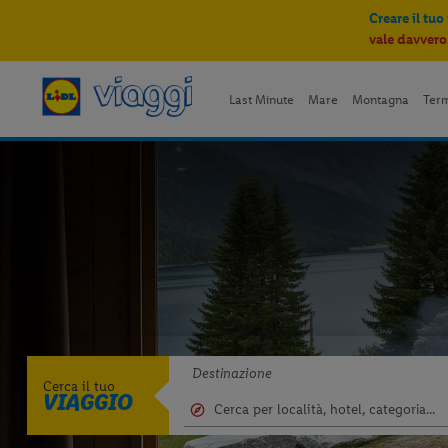
Creare il tuo
vale davvero
Last Minute
Mare
Montagna
Ter
Destinazione
Cerca il tuo
VIAGGIO