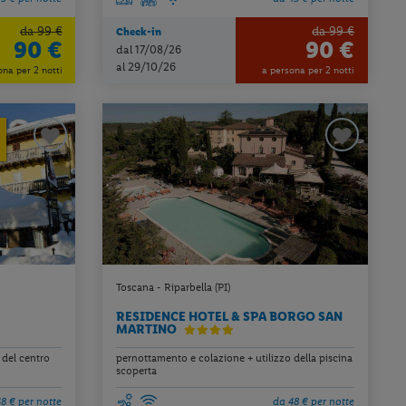
da 99 €
da 99 €
Check-in
90 €
90 €
dal 17/08/26
al 29/10/26
ona per 2 notti
a persona per 2 notti
Toscana - Riparbella (PI)
RESIDENCE HOTEL & SPA BORGO SAN
MARTINO
 del centro
pernottamento e colazione + utilizzo della piscina
scoperta
8 € per notte
da 48 € per notte