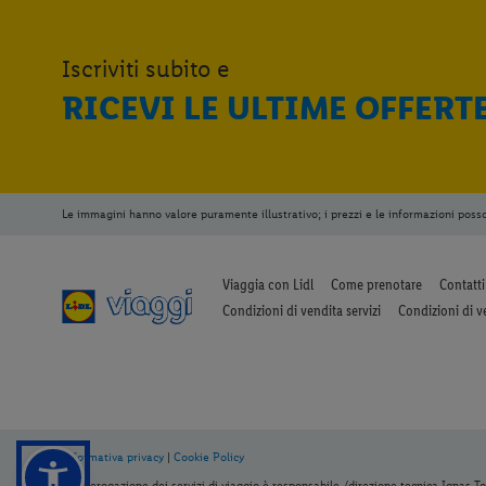
Iscriviti subito e
RICEVI LE ULTIME OFFERT
Le immagini hanno valore puramente illustrativo; i prezzi e le informazioni poss
Viaggia con Lidl
Come prenotare
Contatti
Condizioni di vendita servizi
Condizioni di v
Informativa privacy
|
Cookie Policy
Per l’erogazione dei servizi di viaggio è responsabile /direzione tecnica Ignas Tou