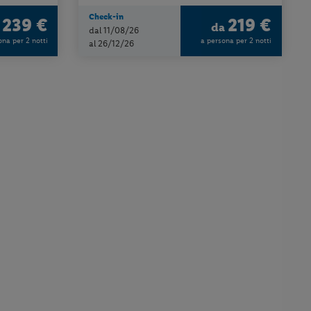
Check-in
239 €
219 €
a
da
dal 11/08/26
ona per 2 notti
a persona per 2 notti
al 26/12/26