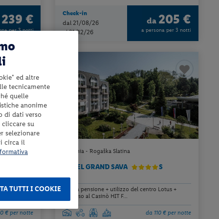
Check-in
239 €
205 €
a
da
dal 21/08/26
ona per 3 notti
a persona per 3 notti
al 21/12/26
amo
li
okie" ed altre
elle tecnicamente
ché quelle
tistiche anonime
o di dati verso
 cliccare su
er selezionare
 circa il
formativa
Slovenia - Rogaška Slatina
HOTEL GRAND SAVA
S
TA TUTTI I COOKIE
ina coperta
mezza pensione + utilizzo del centro Lotus +
ingresso al Casinò HIT F...
0 € per notte
da 110 € per notte