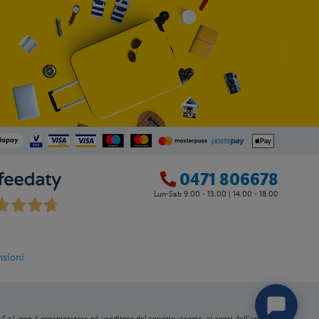
0471 806678
Lun-Sab 9.00 - 13.00 | 14.00 - 18.00
0
nsioni
S.r.l. non è organizzatore né venditore del servizio viaggio, ai sensi dell’articolo