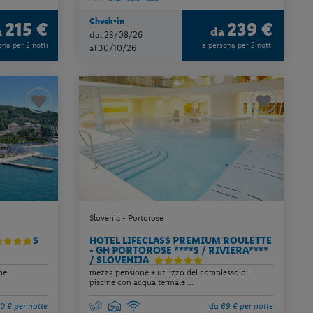
Check-in
215 €
239 €
a
da
dal 23/08/26
ona per 2 notti
a persona per 2 notti
al 30/10/26
Slovenia - Portorose
S
HOTEL LIFECLASS PREMIUM ROULETTE
- GH PORTOROSE ****S / RIVIERA****
/ SLOVENIJA
ne
mezza pensione + utilizzo del complesso di
piscine con acqua termale ...
0 € per notte
da 69 € per notte