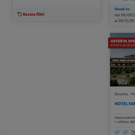
Check-in
Azzera filtri
dal 06/09/
al 26/12/26
OFFERTA SPE
ENTRO IL 28/08/20
Slovenia - P
HOTEL FA
mezza pensio
+ utilizzo dell