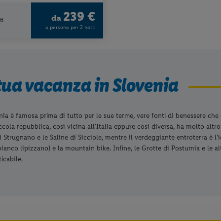
239 €
da
26
a persona per 2 notti
tua vacanza in Slovenia
nia è famosa prima di tutto per le sue terme, vere fonti di benessere che a
cola repubblica, così vicina all'Italia eppure così diversa, ha molto altro
di Strugnano e le Saline di Sicciole, mentre il verdeggiante entroterra è l
bianco lipizzano) e la mountain bike. Infine, le Grotte di Postumia e le 
icabile.