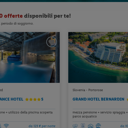
0 offerte
disponibili per te!
l periodo di soggiorno.
ed
Slovenia - Portorose
LANCE HOTEL
S
GRAND HOTEL BERNARDIN
e + utilizzo della piscina scoperta
mezza pensione + servizio spiaggia + 
parco acquatico
da 123 € per notte
da 10