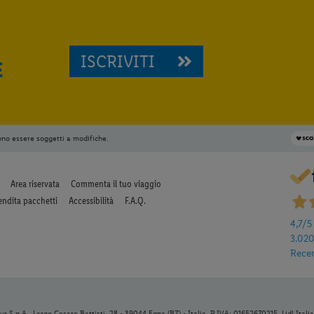
ISCRIVITI
E
ono essere soggetti a modifiche.
Area riservata
Commenta il tuo viaggio
endita pacchetti
Accessibilità
F.A.Q.
4,7
/5
3.02
Rece
r S.p.A., Largo Cesare Battisti, 28 - 39044 Egna (BZ) - Italia, P.IVA: 01652670215. Lidl Italia 