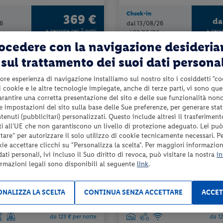
Check-in
369 €
d
6
dal 13/08/26
a persona per 2 notti
a pers
al 29/10/26
rocedere con la navigazione desideri
sul trattamento dei suoi dati persona
ore esperienza di navigazione installiamo sul nostro sito i cosiddetti "co
 i cookie e le altre tecnologie impiegate, anche di terze parti, vi sono qu
garantire una corretta presentazione del sito e delle sue funzionalità non
 le impostazioni del sito sulla base delle Sue preferenze, per generare sta
enuti (pubblicitari) personalizzati. Questo include altresì il trasferiment
i all'UE che non garantiscono un livello di protezione adeguato. Lei può
are” per autorizzare il solo utilizzo di cookie tecnicamente necessari. P
kie accettare clicchi su "Personalizza la scelta". Per maggiori informazioni
ti personali, ivi incluso il Suo diritto di revoca, può visitare la nostra
in
oravske Toplice
Slovenia - Bled
ormazioni legali sono disponibili al seguente
link
.
VADA PRESTIGE
HOTEL PARK
NALIZZA LA SCELTA
CONTINUA SENZA ACCETTARE
ACCET
e + utilizzo delle piscine termali +
mezza pensione + utilizzo della pisc
entro...
da 123 € per notte
da 12