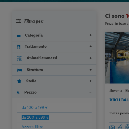
Ci sono
1
Filtra per:
Prezzi in base a
Categoria
Trattamento
Animali ammessi
Struttura
Stelle
Slovenia - Bl
Prezzo
RIKLI BA
da 100 a 199 €
mezza pension
da 200 a 399 €
Azzera filtro