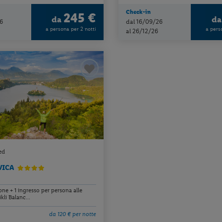
Check-in
245 €
da
d
6
dal 16/09/26
a persona per 2 notti
a pers
al 26/12/26
ed
VICA
ne + 1 ingresso per persona alle
kli Balanc...
da 120 € per notte