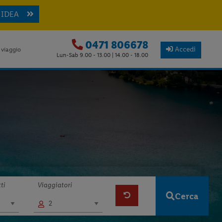
 IDEA
0471 806678
Accedi
 viaggio
Lun-Sab 9.00 - 13.00 | 14.00 - 18.00
ti
Viaggiatori
Cerca