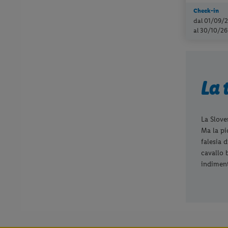
Check-in
dal 01/09/
al 30/10/26
La 
La Slove
Ma la pic
falesia 
cavallo 
indiment