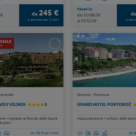
Check-in
245 €
da
d
26
dal 22/08/26
a persona per 2 notti
a pers
al 07/12/26
CIALE
26
odcetrtek
Slovenia - Portorose
MILY VILINIA
S
GRAND HOTEL PORTOROŽ
ne + ingresso al Mondo delle Saune
mezza pensione + utilizzo delle pisci
e pisci...
da 185 € per notte
da 8