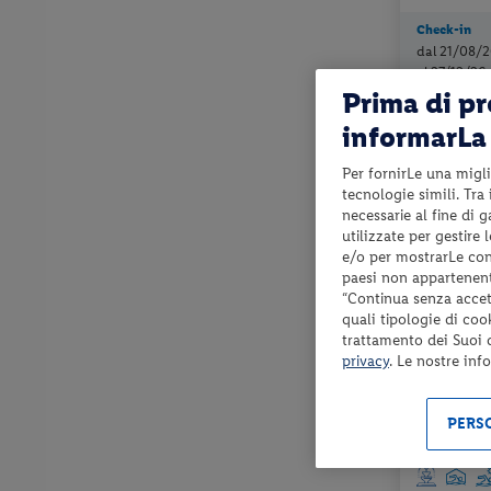
Check-in
dal 21/08/2
al 27/12/26
Prima di p
informarLa 
Per fornirLe una migli
tecnologie simili. Tra
necessarie al fine di 
utilizzate per gestire
e/o per mostrarLe cont
paesi non appartenent
“Continua senza accett
quali tipologie di coo
trattamento dei Suoi da
Slovenia - M
privacy
. Le nostre inf
HOTEL LI
PERSO
mezza pension
utilizzo del c