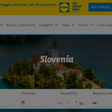
 viaggio con hotel, voli ed esperienze
MY TRAVEL
.
me
Natura / Agriturismo
Categorie
Italia
Estero
Crea il tuo
Slovenia
Partenza
Flessibilità
Massimo not
+/-
gg