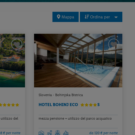
Mappa
Ordina per
Slovenia - Bohinjska Bistrica
HOTEL BOHINJ ECO
S
utilizzo del
mezza pensione + utilizzo del parco acquatico
8 € per notte
da 120 € per notte