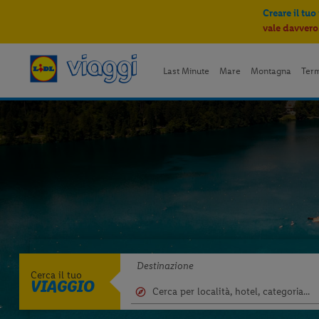
Creare il tuo
vale davvero
Last Minute
Mare
Montagna
Ter
Destinazione
Cerca il tuo
VIAGGIO