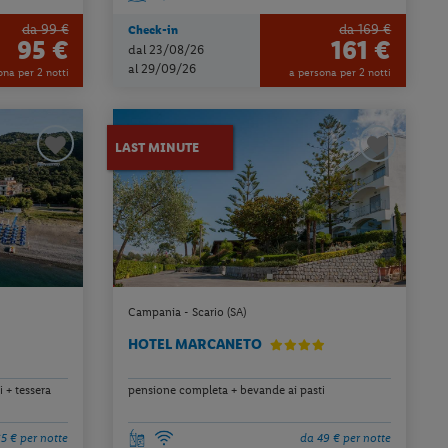
da 99 €
da 169 €
Check-in
95 €
161 €
dal 23/08/26
al 29/09/26
ona per 2 notti
a persona per 2 notti
LAST MINUTE
Campania - Scario (SA)
HOTEL MARCANETO
 + tessera
pensione completa + bevande ai pasti
5 € per notte
da 49 € per notte