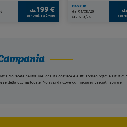
Check-in
199 €
da
d
26
dal 04/09/26
per unità per 2 notti
a pers
al 29/10/26
 Campania
ia troverete bellissime località costiere e e siti archeologici e artistici
ezze della cucina locale. Non sai da dove cominciare? Lasciati ispirare!