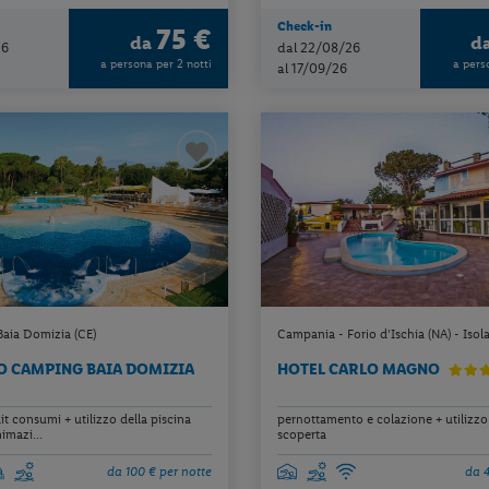
Check-in
75 €
da
d
26
dal 22/08/26
a persona per 2 notti
a pers
al 17/09/26
aia Domizia (CE)
Campania - Forio d'Ischia (NA) - Isola
O CAMPING BAIA DOMIZIA
HOTEL CARLO MAGNO
ait consumi + utilizzo della piscina
pernottamento e colazione + utilizzo 
imazi...
scoperta
da 100 € per notte
da 4