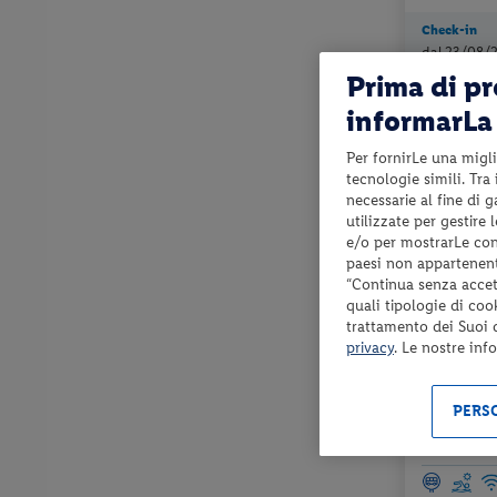
Check-in
dal 23/08/
al 29/09/26
Prima di p
informarLa 
Per fornirLe una migli
tecnologie simili. Tra
necessarie al fine di 
utilizzate per gestire
e/o per mostrarLe cont
paesi non appartenent
“Continua senza accett
quali tipologie di coo
trattamento dei Suoi da
Campania - F
privacy
. Le nostre inf
RESORT 
PERSO
pernottamento
scoperta