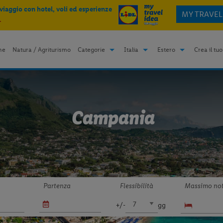
 viaggio con hotel, voli ed esperienze
MY TRAVEL
.
me
Natura / Agriturismo
Categorie
Italia
Estero
Crea il tuo
Campania
Partenza
Flessibilità
Massimo not
+/-
gg