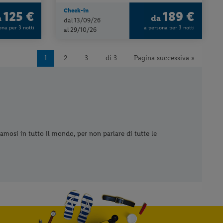
Check-in
125 €
189 €
a
da
dal 13/09/26
ona per 3 notti
a persona per 3 notti
al 29/10/26
1
2
3
di 3
Pagina successiva »
 famosi in tutto il mondo, per non parlare di tutte le