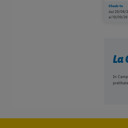
Check-in
dal 29/08/
al 19/09/26
La
In Campan
prelibat