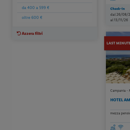
da 400 a 599 €
Check-in
dal 26/08/
oltre 600 €
al 13/11/26
Azzera filtri
LAST MINUT
Campania - M
HOTEL A
mezza pension