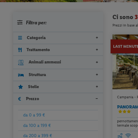
Ci sono
3
Filtra per:
Prezzi in base a
Categoria
LAST MINUT
Trattamento
Animali ammessi
Struttura
Stelle
Campania - Fo
Prezzo
PANORAMA
da 0 a 99 €
pernottamento
da 100 a 199 €
termale scop
da 200 a 399 €