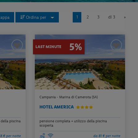
1
2
3
di 3
»
appa
Ordina per
5%
LAST MINUTE
Campania - Marina di Camerota (SA)
HOTEL AMERICA
della piscina
pensione completa + utilizzo della piscina
scoperta
8 € per notte
da 81 € per notte