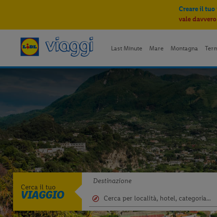
Creare il tuo
vale davvero
Last Minute
Mare
Montagna
Ter
Destinazione
Cerca il tuo
VIAGGIO