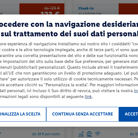
da 129 €
Check-in
123 €
26
dal 07/09/26
al 18/09/26
rocedere con la navigazione desideri
a persona per 2 notti
a pers
sul trattamento dei suoi dati persona
ore esperienza di navigazione installiamo sul nostro sito i cosiddetti "co
 i cookie e le altre tecnologie impiegate, anche di terze parti, vi sono qu
garantire una corretta presentazione del sito e delle sue funzionalità non
 le impostazioni del sito sulla base delle Sue preferenze, per generare sta
enuti (pubblicitari) personalizzati. Questo include altresì il trasferiment
i all'UE che non garantiscono un livello di protezione adeguato. Lei può
are” per autorizzare il solo utilizzo di cookie tecnicamente necessari. P
kie accettare clicchi su "Personalizza la scelta". Per maggiori informazioni
ti personali, ivi incluso il Suo diritto di revoca, può visitare la nostra
in
orio (NA)
Campania - Baia Domizia (CE)
ormazioni legali sono disponibili al seguente
link
.
PUNTO AZZURRO
HOTEL DOMIZIA PALACE
NALIZZA LA SCELTA
CONTINUA SENZA ACCETTARE
ACCET
 e colazione + utilizzo della piscina
pensione completa + utilizzo della pi
scoperta + servizio spiagg...
da 38 € per notte
da 10