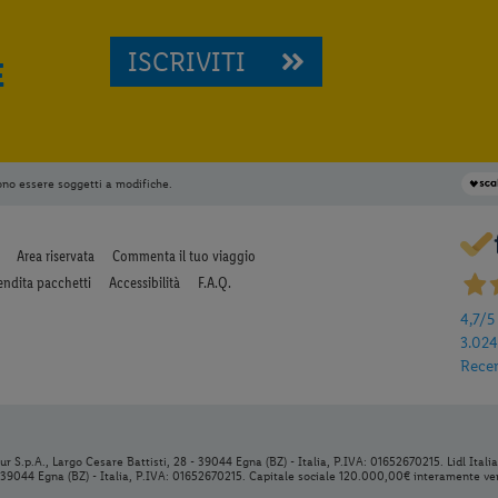
ISCRIVITI
E
ono essere soggetti a modifiche.
Area riservata
Commenta il tuo viaggio
endita pacchetti
Accessibilità
F.A.Q.
4,7
/5
3.02
Rece
r S.p.A., Largo Cesare Battisti, 28 - 39044 Egna (BZ) - Italia, P.IVA: 01652670215. Lidl Italia 
- 39044 Egna (BZ) - Italia, P.IVA: 01652670215. Capitale sociale 120.000,00€ interamente v