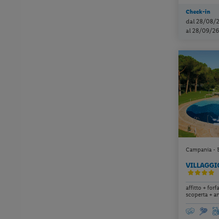
Check-in
dal 28/08/
al 28/09/26
Campania - B
VILLAGGI
affitto + forf
scoperta + an