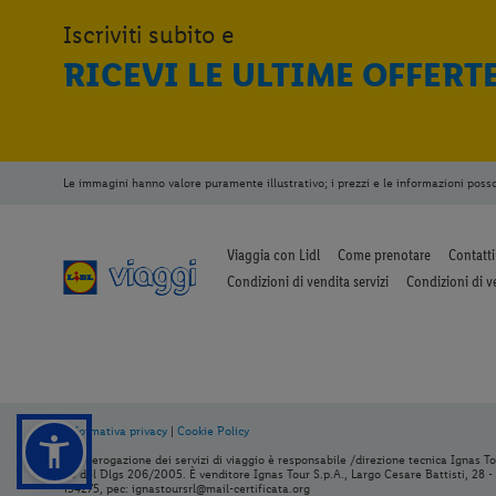
Iscriviti subito e
RICEVI LE ULTIME OFFERT
Le immagini hanno valore puramente illustrativo; i prezzi e le informazioni poss
Viaggia con Lidl
Come prenotare
Contatti
Condizioni di vendita servizi
Condizioni di v
Informativa privacy
|
Cookie Policy
Per l’erogazione dei servizi di viaggio è responsabile /direzione tecnica Ignas Tou
83 del Dlgs 206/2005. È venditore Ignas Tour S.p.A., Largo Cesare Battisti, 28 
154275, pec: ignastoursrl@mail-certificata.org