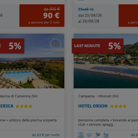
da 105 €
Check-in
90 €
26
dal 23/08/26
al 29/09/26
a persona per 2 notti
a pers
5%
5%
E
LAST MINUTE
arina di Camerota (SA)
Campania - Vibonati (SA)
MERICA
HOTEL ORION
e + utilizzo della piscina scoperta
pensione completa + bevande ai pasti
club + servizio spiagg...
da 62 € per notte
da 6