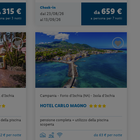
Check-in
315 €
659 €
a
da
dal 23/08/26
ona per 3 notti
a persona per 7 notti
al 13/09/26
 d'Ischia
Campania - Forio d'Ischia (NA) - Isola d'Ischia
HOTEL CARLO MAGNO
della piscina
pensione completa + utilizzo della piscina
scoperta
2 € per notte
da 63 € per notte