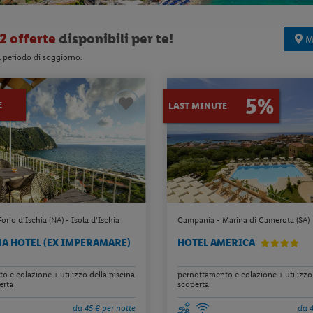
2 offerte
disponibili per te!
M
l periodo di soggiorno.
5%
E
LAST MINUTE
rio d'Ischia (NA) - Isola d'Ischia
Campania - Marina di Camerota (SA)
 HOTEL (EX IMPERAMARE)
HOTEL AMERICA
 e colazione + utilizzo della piscina
pernottamento e colazione + utilizzo 
erta
scoperta
da 45 € per notte
da 4