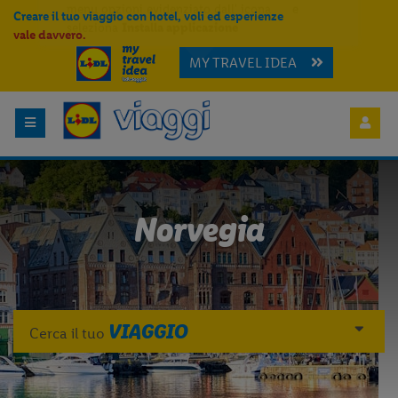
Creare il tuo viaggio con hotel, voli ed esperienze
vale davvero.
MY TRAVEL IDEA
Per aggiungere
Lidl Viaggi
alla tua
Home, apri il menu opzioni evidenziato
dall' icona
e seleziona
Installa
applicazione
Norvegia
VIAGGIO
Cerca il tuo