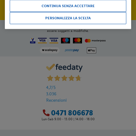
CONTINUA SENZA ACCETTARE
PERSONALIZZA LA SCELTA
Le immagini hanno valore puramente illustrativo; i prezzi e le informazioni possono
essere soggetti a modifiche.
4,7
/5
3.036
Recensioni
0471 806678
Lun-Sab 9.00 - 13.00 | 14.00 - 18.00