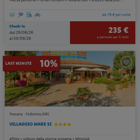
da 79 € per notte
Check-in
235 €
dal 29/08/26
a persona per 3 notti
al 30/09/26
10%
LAST MINUTE
Toscana - Follonica (GR)
VILLAGGIO MARE SI
affitto + utilizzo della piscina scoperta + Miniclub