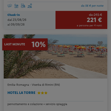
da 56 € per notte
da 245 €
Check-in
221 €
dal 23/08/26
al 09/09/26
a persona per 4 notti
10%
LAST MINUTE
Emilia-Romagna - Viserba di Rimini (RN)
HOTEL LA TORRE
pernottamento e colazione + servizio spiaggia