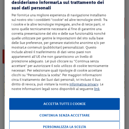
desideriamo informarLa sul trattamento dei
suoi dati personali
da 80 € per notte
Per fornirLe una migliore esperienza di navigazione installiamo
sul nostro sito i cosiddetti "cookie" ed altre tecnologie simili. Tra
da 265 €
Check-in
i cookie e le altre tecnologie impiegate, anche di terze parti, vi
239 €
dal 24/08/26
sono quelle tecnicamente necessarie al fine di garantire una
al 27/10/26
corretta presentazione del sito e delle sue funzionalità nonché
a persona per 3 notti
quelle utilizzate per gestire le impostazioni del sito sulla base
delle Sue preferenze, per generare statistiche anonime e/o per
mostrarLe contenuti (pubblicitari) personalizzati. Questo
include altresì il trasferimento di dati verso paesi non
10%
LAST MINUTE
appartenenti all'UE che non garantiscono un livello di
protezione adeguato. Lei può cliccare su “Continua senza
accettare” per autorizzare il solo utilizzo di cookie tecnicamente
necessari. Per selezionare quali tipologie di cookie accettare
clicchi su "Personalizza la scelta". Per maggiori informazioni
circa il trattamento dei Suoi dati personali, ivi incluso il Suo
diritto di revoca, può visitare la nostra
informativa privacy
. Le
nostre informazioni legali sono disponibili al seguente
link
.
Emilia-Romagna - Milano Marittima (RA)
ACCETTA TUTTI I COOKIE
HOTEL ADRIA
CONTINUA SENZA ACCETTARE
mezza pensione + servizio spiaggia + utilizzo della piscina scoperta
PERSONALIZZA LA SCELTA