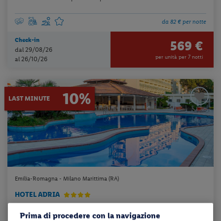
da 82 € per notte
Check-in
569 €
dal 29/08/26
per unità per 7 notti
al 26/10/26
10%
LAST MINUTE
Emilia-Romagna - Milano Marittima (RA)
HOTEL ADRIA
Prima di procedere con la navigazione
pensione completa + servizio spiaggia + utilizzo della piscina scoper...