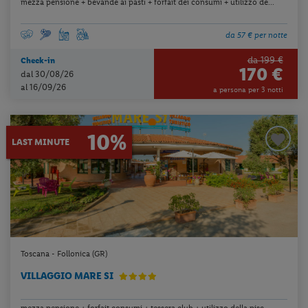
mezza pensione + bevande ai pasti + forfait dei consumi + utilizzo de...
da 57 € per notte
da 199 €
Check-in
170 €
dal 30/08/26
al 16/09/26
a persona per 3 notti
10%
LAST MINUTE
Toscana - Follonica (GR)
VILLAGGIO MARE SI
mezza pensione + forfait consumi + tessera club + utilizzo della pisc...