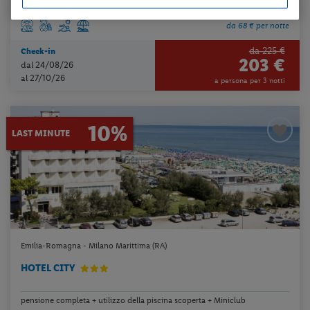
da 68 € per notte
da 225 €
Check-in
203 €
dal 24/08/26
al 27/10/26
a persona per 3 notti
10%
LAST MINUTE
Emilia-Romagna - Milano Marittima (RA)
HOTEL CITY
pensione completa + utilizzo della piscina scoperta + Miniclub