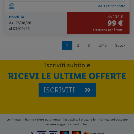
da 33 € per notte
da 109 €
Check-in
99 €
dal 27/08/26
al 03/09/26
a persona per 3 notti
1
2
3
di 45
Succ »
Iscriviti subito e
RICEVI LE ULTIME OFFERTE
ISCRIVITI
Le immagini hanno valore puramente illustrativo; i prezzi e le informazioni possono
essere soggetti a modifiche.