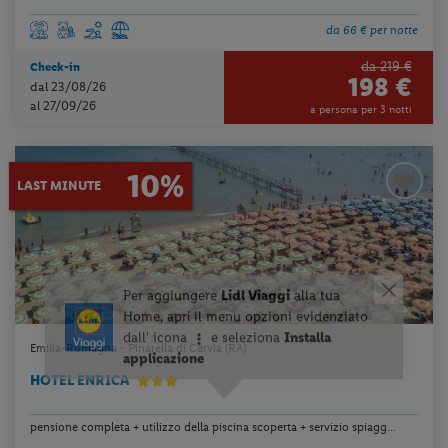
da 66 € per notte
da 219 €
Check-in
198 €
dal 23/08/26
al 27/09/26
a persona per 3 notti
10%
LAST MINUTE
Emilia-Romagna - Pinarella di Cervia (RA)
HOTEL ENRICA
pensione completa + utilizzo della piscina scoperta + servizio spiagg...