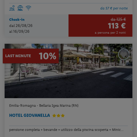
da 57 € per notte
da 125 €
Check-in
113 €
dal 26/08/26
al 16/09/26
a persona per 2 notti
10%
LAST MINUTE
Emilia-Romagna - Bellaria Igea Marina (RN)
HOTEL GIOVANELLA
pensione completa + bevande + utilizzo della piscina scoperta + Minic...