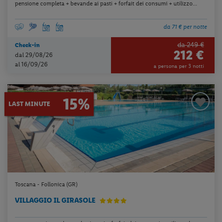
pensione completa + bevande ai pasti + forfait dei consumi + utilizzo...
da 71 € per notte
da 249 €
Check-in
212 €
dal 29/08/26
al 16/09/26
a persona per 3 notti
15%
LAST MINUTE
Toscana - Follonica (GR)
VILLAGGIO IL GIRASOLE