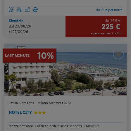
da 75 € per notte
da 249 €
Check-in
225 €
dal 23/08/26
al 27/09/26
a persona per 3 notti
10%
LAST MINUTE
Emilia-Romagna - Milano Marittima (RA)
HOTEL CITY
mezza pensione + utilizzo della piscina scoperta + Miniclub