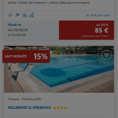
affitto + forfait dei consumi + utilizzo della piscina scoperta
da 29 € per notte
da 99 €
Check-in
85 €
dal 29/08/26
al 29/09/26
a persona per 3 notti
15%
LAST MINUTE
Toscana - Follonica (GR)
VILLAGGIO IL GIRASOLE