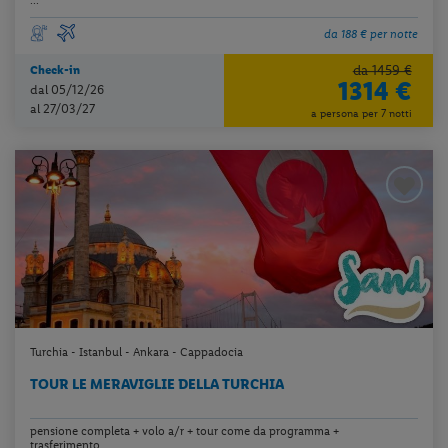
...
da 188 € per notte
da 1459 €
Check-in
1314 €
dal 05/12/26
al 27/03/27
a persona per 7 notti
Turchia - Istanbul - Ankara - Cappadocia
TOUR LE MERAVIGLIE DELLA TURCHIA
pensione completa + volo a/r + tour come da programma +
trasferimento...