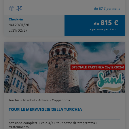
da 117 € per notte
Check-in
815 €
da
dal 29/11/26
a persona per 7 notti
al 21/02/27
Turchia - Istanbul - Ankara - Cappadocia
TOUR LE MERAVIGLIE DELLA TURCHIA
pensione completa + volo a/r + tour come da programma +
trasferimento...