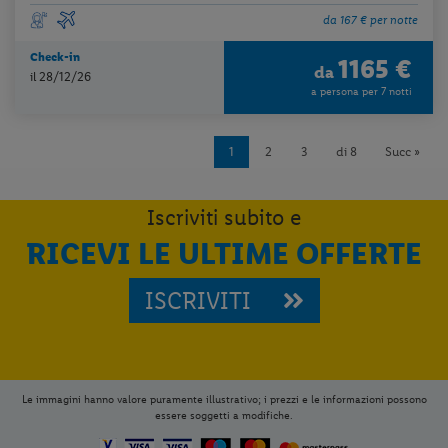
da 167 € per notte
Check-in
1165 €
da
il 28/12/26
a persona per 7 notti
1
2
3
di 8
Succ »
Iscriviti subito e
RICEVI LE ULTIME OFFERTE
ISCRIVITI
Le immagini hanno valore puramente illustrativo; i prezzi e le informazioni possono
essere soggetti a modifiche.