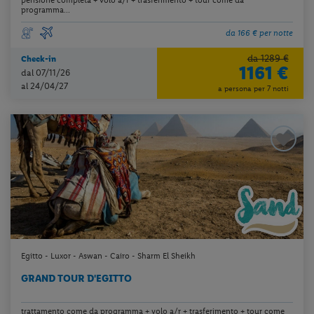
programma...
da 166 € per notte
da 1289 €
Check-in
1161 €
dal 07/11/26
al 24/04/27
a persona per 7 notti
Egitto - Luxor - Aswan - Cairo - Sharm El Sheikh
GRAND TOUR D'EGITTO
trattamento come da programma + volo a/r + trasferimento + tour come