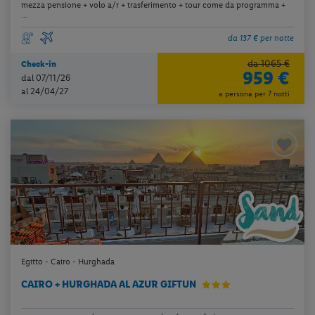
mezza pensione + volo a/r + trasferimento + tour come da programma +
...
da 137 € per notte
da 1065 €
Check-in
959 €
dal 07/11/26
al 24/04/27
a persona per 7 notti
Egitto - Cairo - Hurghada
CAIRO + HURGHADA AL AZUR GIFTUN