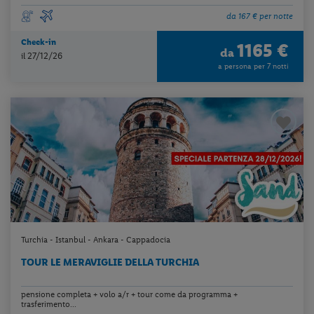
da 167 € per notte
Check-in
1165 €
da
il 27/12/26
a persona per 7 notti
Turchia - Istanbul - Ankara - Cappadocia
TOUR LE MERAVIGLIE DELLA TURCHIA
pensione completa + volo a/r + tour come da programma +
trasferimento...