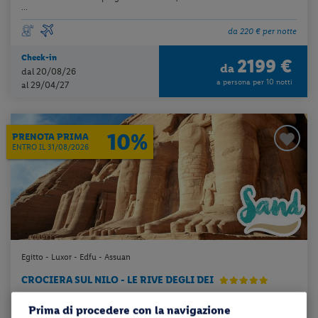
...
da 220 € per notte
Check-in
2199 €
da
dal 20/08/26
a persona per 10 notti
al 29/04/27
10%
PRENOTA PRIMA
ENTRO IL 31/08/2026
Egitto - Luxor - Edfu - Assuan
CROCIERA SUL NILO - LE RIVE DEGLI DEI
Prima di procedere con la navigazione
pensione completa + volo a/r + trasferimento + tour come da