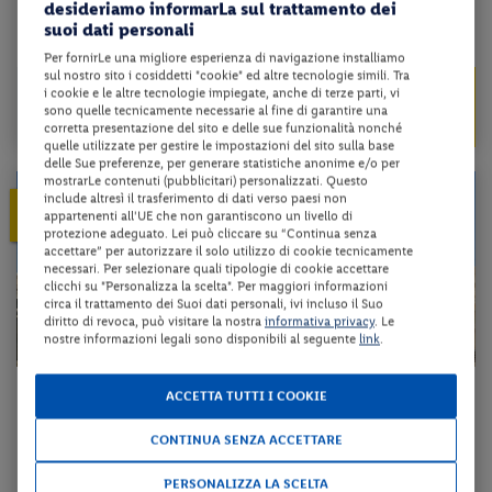
desideriamo informarLa sul trattamento dei
programma...
suoi dati personali
da 197 € per notte
Per fornirLe una migliore esperienza di navigazione installiamo
sul nostro sito i cosiddetti "cookie" ed altre tecnologie simili. Tra
da 1529 €
Check-in
i cookie e le altre tecnologie impiegate, anche di terze parti, vi
1377 €
dal 05/11/26
sono quelle tecnicamente necessarie al fine di garantire una
al 29/04/27
corretta presentazione del sito e delle sue funzionalità nonché
a persona per 7 notti
quelle utilizzate per gestire le impostazioni del sito sulla base
delle Sue preferenze, per generare statistiche anonime e/o per
mostrarLe contenuti (pubblicitari) personalizzati. Questo
include altresì il trasferimento di dati verso paesi non
10%
PRENOTA PRIMA
appartenenti all'UE che non garantiscono un livello di
ENTRO IL 31/08/2026
protezione adeguato. Lei può cliccare su “Continua senza
accettare” per autorizzare il solo utilizzo di cookie tecnicamente
necessari. Per selezionare quali tipologie di cookie accettare
clicchi su "Personalizza la scelta". Per maggiori informazioni
circa il trattamento dei Suoi dati personali, ivi incluso il Suo
diritto di revoca, può visitare la nostra
informativa privacy
. Le
nostre informazioni legali sono disponibili al seguente
link
.
Egitto - Luxor - Aswan - Cairo
ACCETTA TUTTI I COOKIE
TOUR CLEOPATRA - CROCIERA SUL NILO + CAIRO
CONTINUA SENZA ACCETTARE
trattamento come da programma + volo a/r + trasferimento + tour e vis...
PERSONALIZZA LA SCELTA