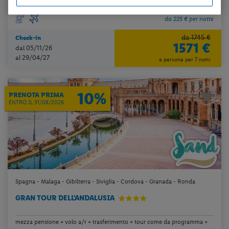
da 225 € per notte
da 1745 €
Check-in
1571 €
dal 05/11/26
al 29/04/27
a persona per 7 notti
10%
PRENOTA PRIMA
ENTRO IL 31/08/2026
Spagna - Malaga - Gibilterra - Siviglia - Cordova - Granada - Ronda
GRAN TOUR DELL'ANDALUSIA
mezza pensione + volo a/r + trasferimento + tour come da programma +