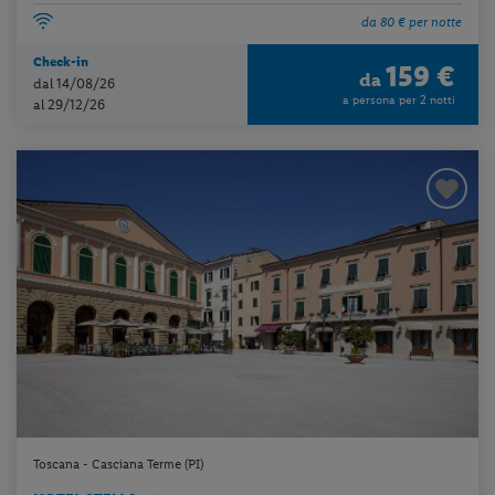
da 80 € per notte
Check-in
159 €
da
dal 14/08/26
a persona per 2 notti
al 29/12/26
Toscana - Casciana Terme (PI)