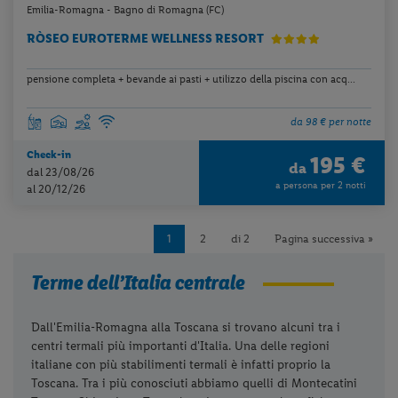
Emilia-Romagna - Bagno di Romagna (FC)
RÒSEO EUROTERME WELLNESS RESORT
pensione completa + bevande ai pasti + utilizzo della piscina con acq...
da 98 € per notte
Check-in
195 €
da
dal 23/08/26
a persona per 2 notti
al 20/12/26
1
2
di 2
Pagina successiva »
Terme dell’Italia centrale
Dall'Emilia-Romagna alla Toscana si trovano alcuni tra i
centri termali più importanti d'Italia. Una delle regioni
italiane con più stabilimenti termali è infatti proprio la
Toscana. Tra i più conosciuti abbiamo quelli di Montecatini