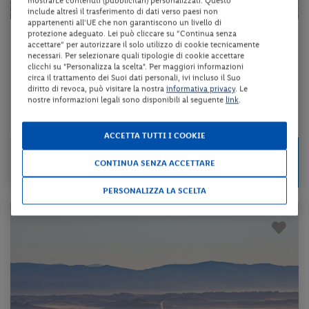
mostrarLe contenuti (pubblicitari) personalizzati. Questo
include altresì il trasferimento di dati verso paesi non
appartenenti all'UE che non garantiscono un livello di
protezione adeguato. Lei può cliccare su “Continua senza
Emilia-Romagna - Monticelli Terme (PR)
accettare” per autorizzare il solo utilizzo di cookie tecnicamente
necessari. Per selezionare quali tipologie di cookie accettare
HOTEL DELLE TERME
clicchi su "Personalizza la scelta". Per maggiori informazioni
circa il trattamento dei Suoi dati personali, ivi incluso il Suo
diritto di revoca, può visitare la nostra
informativa privacy
. Le
mezza pensione + utilizzo del centro benessere + utilizzo delle pisci...
nostre informazioni legali sono disponibili al seguente
link
.
da 95 € per notte
ACCETTA TUTTI I COOKIE
Check-in
189 €
da
dal 16/08/26
CONTINUA SENZA ACCETTARE
a persona per 2 notti
al 30/10/26
PERSONALIZZA LA SCELTA