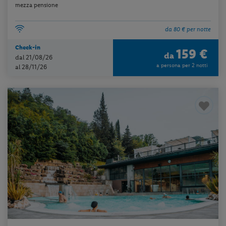
mezza pensione
da 80 € per notte
Check-in
159 €
da
dal 21/08/26
a persona per 2 notti
al 28/11/26