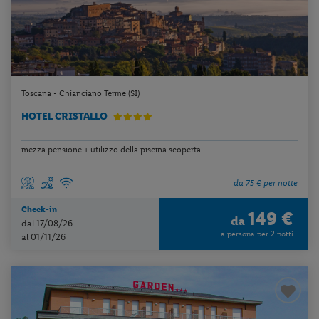
Toscana - Chianciano Terme (SI)
HOTEL CRISTALLO
mezza pensione + utilizzo della piscina scoperta
da 75 € per notte
Check-in
149 €
da
dal 17/08/26
a persona per 2 notti
al 01/11/26