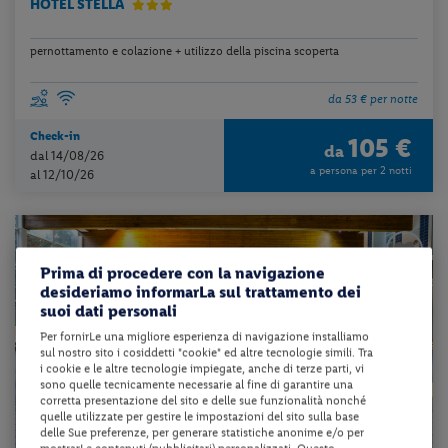
HOTEL STELLA
pernottamento e colazione + utilizzo della piscina scoperta
da 53 € per notte
Check-in
105 €
da
dal 14/08/26
a persona per 2 notti
al 12/10/26
Prima di procedere con la navigazione
desideriamo informarLa sul trattamento dei
suoi dati personali
Per fornirLe una migliore esperienza di navigazione installiamo
sul nostro sito i cosiddetti "cookie" ed altre tecnologie simili. Tra
i cookie e le altre tecnologie impiegate, anche di terze parti, vi
sono quelle tecnicamente necessarie al fine di garantire una
corretta presentazione del sito e delle sue funzionalità nonché
quelle utilizzate per gestire le impostazioni del sito sulla base
delle Sue preferenze, per generare statistiche anonime e/o per