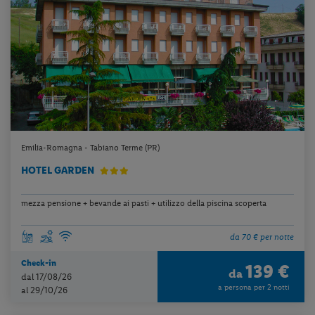
Emilia-Romagna - Tabiano Terme (PR)
HOTEL GARDEN
mezza pensione + bevande ai pasti + utilizzo della piscina scoperta
da 70 € per notte
Check-in
139 €
da
dal 17/08/26
a persona per 2 notti
al 29/10/26