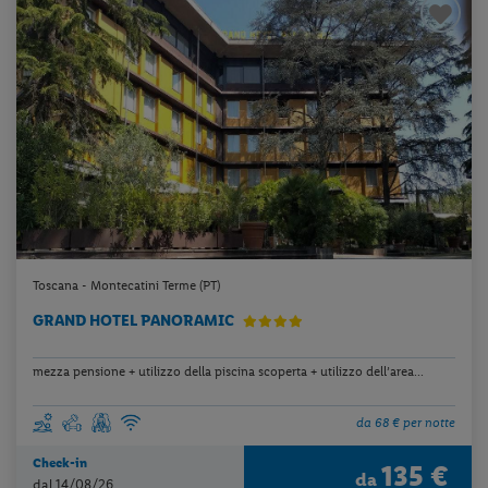
Toscana - Montecatini Terme (PT)
GRAND HOTEL PANORAMIC
mezza pensione + utilizzo della piscina scoperta + utilizzo dell’area...
da 68 € per notte
Check-in
135 €
da
dal 14/08/26