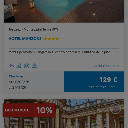
Toscana - Montecatini Terme (PT)
HOTEL MANZONI
mezza pensione + 1 ingresso al centro benessere + utilizzo delle pisc...
da 65 € per notte
Check-in
129 €
dal 11/08/26
a persona per 2 notti
al 27/11/26
10%
LAST MINUTE