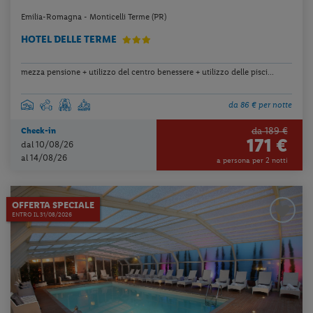
Emilia-Romagna - Monticelli Terme (PR)
HOTEL DELLE TERME
mezza pensione + utilizzo del centro benessere + utilizzo delle pisci...
da 86 € per notte
da 189 €
Check-in
171 €
dal 10/08/26
al 14/08/26
a persona per 2 notti
OFFERTA SPECIALE
ENTRO IL 31/08/2026