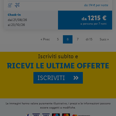
da 174 € per notte
Check-in
1215 €
da
dal 21/08/26
a persona per 7 notti
al 23/10/26
« Prec
5
6
7
di 15
Succ »
Iscriviti subito e
RICEVI LE ULTIME OFFERTE
ISCRIVITI
Le immagini hanno valore puramente illustrativo; i prezzi e le informazioni possono
essere soggetti a modifiche.