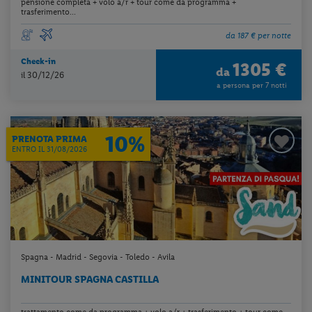
pensione completa + volo a/r + tour come da programma +
trasferimento...
da 187 € per notte
Check-in
1305 €
da
il 30/12/26
a persona per 7 notti
10%
PRENOTA PRIMA
ENTRO IL 31/08/2026
Spagna - Madrid - Segovia - Toledo - Avila
MINITOUR SPAGNA CASTILLA
trattamento come da programma + volo a/r + trasferimento + tour come