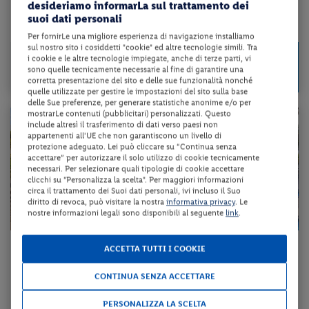
desideriamo informarLa sul trattamento dei
suoi dati personali
da 183 € per notte
Per fornirLe una migliore esperienza di navigazione installiamo
sul nostro sito i cosiddetti "cookie" ed altre tecnologie simili. Tra
Check-in
1275 €
i cookie e le altre tecnologie impiegate, anche di terze parti, vi
da
dal 22/08/26
sono quelle tecnicamente necessarie al fine di garantire una
a persona per 7 notti
al 25/10/26
corretta presentazione del sito e delle sue funzionalità nonché
quelle utilizzate per gestire le impostazioni del sito sulla base
delle Sue preferenze, per generare statistiche anonime e/o per
mostrarLe contenuti (pubblicitari) personalizzati. Questo
include altresì il trasferimento di dati verso paesi non
appartenenti all'UE che non garantiscono un livello di
protezione adeguato. Lei può cliccare su “Continua senza
accettare” per autorizzare il solo utilizzo di cookie tecnicamente
necessari. Per selezionare quali tipologie di cookie accettare
clicchi su "Personalizza la scelta". Per maggiori informazioni
circa il trattamento dei Suoi dati personali, ivi incluso il Suo
diritto di revoca, può visitare la nostra
informativa privacy
. Le
nostre informazioni legali sono disponibili al seguente
link
.
Spagna - Tenerife - Playa de Las Americas
ACCETTA TUTTI I COOKIE
ALEXANDRE HOTEL TROYA
CONTINUA SENZA ACCETTARE
mezza pensione + volo a/r + trasferimento + assicurazione medico/baga...
PERSONALIZZA LA SCELTA