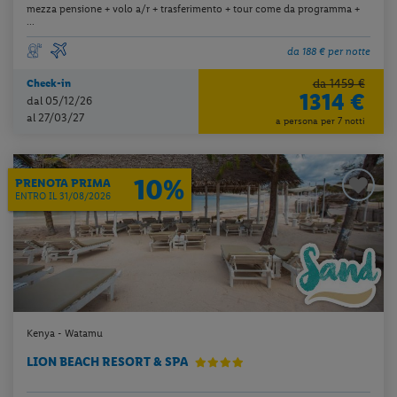
mezza pensione + volo a/r + trasferimento + tour come da programma +
...
da 188 € per notte
da 1459 €
Check-in
1314 €
dal 05/12/26
al 27/03/27
a persona per 7 notti
10%
PRENOTA PRIMA
ENTRO IL 31/08/2026
Kenya - Watamu
LION BEACH RESORT & SPA