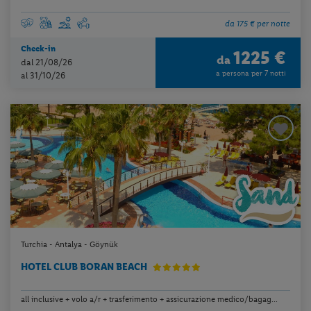
da 175 € per notte
Check-in
1225 €
da
dal 21/08/26
a persona per 7 notti
al 31/10/26
Turchia - Antalya - Göynük
HOTEL CLUB BORAN BEACH
all inclusive + volo a/r + trasferimento + assicurazione medico/bagag...