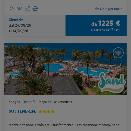
da 175 € per notte
Check-in
1225 €
da
dal 24/08/26
a persona per 7 notti
al 14/09/26
Spagna - Tenerife - Playa de Las Americas
SOL TENERIFE
mezza pensione + volo a/r + trasferimento + assicurazione medico/baga...