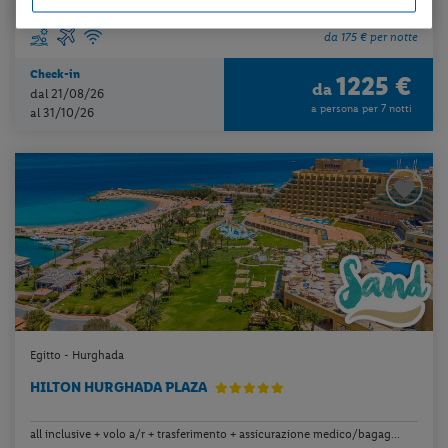
da 175 € per notte
Check-in
1225 €
da
dal 21/08/26
a persona per 7 notti
al 31/10/26
Egitto - Hurghada
HILTON HURGHADA PLAZA
all inclusive + volo a/r + trasferimento + assicurazione medico/bagag...