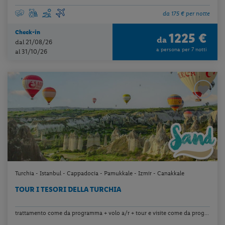
da 175 € per notte
Check-in
1225 €
da
dal 21/08/26
a persona per 7 notti
al 31/10/26
Turchia - Istanbul - Cappadocia - Pamukkale - Izmir - Canakkale
TOUR I TESORI DELLA TURCHIA
trattamento come da programma + volo a/r + tour e visite come da prog...