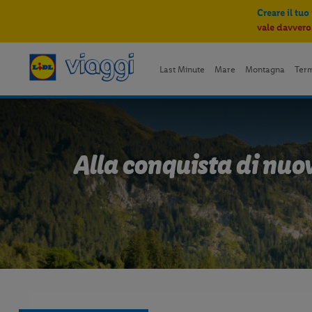
Creare il tuo
vale davvero
Last Minute
Mare
Montagna
Ter
Alla conquista di nuove