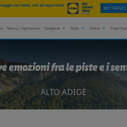
 viaggio con hotel, voli ed esperienze
MY TRAVEL
.
me
Natura / Agriturismo
Categorie
Italia
Estero
Crea il tuo
 emozioni fra le piste e i sen
ALTO ADIGE