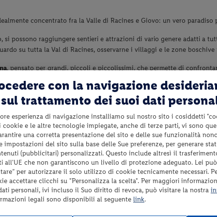
dealmente concentrato fra la Valle di Racines e Giovo: un vero paradiso p
si possono raggiungere sentieri e attrazioni di vario genere adatti a tut
ardo su tutta la Val di Racines, osservarne i villaggi e le zone boschive
na
, pensato per grandi, piccoli e piccolissimi, che permette di confrontar
sto adatto anche a carrozzine e passeggini, è pieno di attrazioni e mera
rocedere con la navigazione desideri
re di osservazione degli scoiattoli, raggiungibile dopo 145 gradini e agli
sul trattamento dei suoi dati persona
 panorami.
ore esperienza di navigazione installiamo sul nostro sito i cosiddetti "co
ativi dedicati alla flora e alla fauna locale che vengono descritti per co
 i cookie e le altre tecnologie impiegate, anche di terze parti, vi sono qu
re.
garantire una corretta presentazione del sito e delle sue funzionalità non
 le impostazioni del sito sulla base delle Sue preferenze, per generare sta
minuti di tempo, circondati dalla natura e con tante occasioni di diverti
enuti (pubblicitari) personalizzati. Questo include altresì il trasferiment
na caratteristica che accomuna moltissimi degli itinerari che si diramano n
i all'UE che non garantiscono un livello di protezione adeguato. Lei può
are” per autorizzare il solo utilizzo di cookie tecnicamente necessari. P
kie accettare clicchi su "Personalizza la scelta". Per maggiori informazioni
ti personali, ivi incluso il Suo diritto di revoca, può visitare la nostra
in
ormazioni legali sono disponibili al seguente
link
.