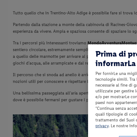
Tutto quello che in Trentino-Alto Adige è possibile fare si trova i
Partendo dalla stazione a monte della cabinovia di Racines-Giovo, 
esperienza da vivere. Ampia e spaziosa consente di spaziare lo sgu
Tra i percorsi più interessanti troviamo
MondoAvventuraMontag
sentiero circolare, estremamente semplice da percorrere e per que
Prima di p
a quello delle marmotte per arrivare al pinguino gigante, alla tor
informarLa 
giochi d’acqua, alle arrampicate e dal relax offerto dai bellissimi
Per fornirLe una migli
Il percorso che si snoda ad anello è arricchito da pannelli inform
tecnologie simili. Tra
nozioni utili per conoscere e rispettare la natura, oltre che diverti
necessarie al fine di 
utilizzate per gestire
Una bellissima passeggiata all’aria aperta, che richiede circa 45 
e/o per mostrarLe cont
dove è possibile fermarsi per gustare i piatti tipici della zona. U
paesi non appartenent
“Continua senza accett
quali tipologie di coo
trattamento dei Suoi da
privacy
. Le nostre inf