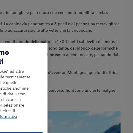
er le famiglie e per coloro che cercano tranquillità e relax.
ti. La cabinovia panoramica a 8 posti è di per se una meravigliosa
 fino ad accarezzare le alte vette che la circondano.
si con il mondo della natura a 1.800 metri sul livello del mare. Il
viglie. Le scoperte da fare sono tante, dal mondo delle formiche
amo
 animali della fattoria che si possono anche toccare, passando dai
li
okie" ed altre
mpletare l’obiettivo di MondoAvventuraMontagna: quello di offrire
elle tecnicamente
ché quelle
tistiche anonime
mento assicurate. Attorno al percorso fioriscono anche le malghe
o di dati verso
ella zona.
 cliccare su
er selezionare
 circa il
formativa