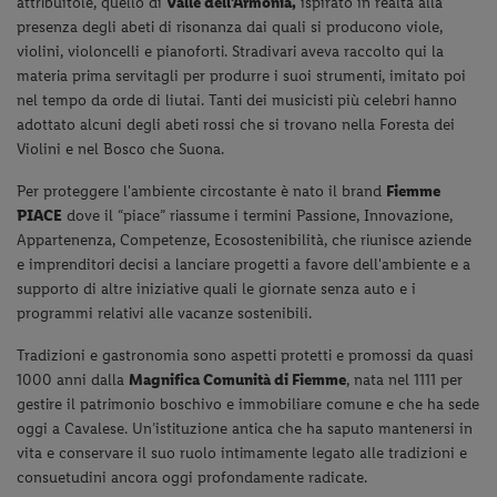
attribuitole, quello di
Valle dell'Armonia,
ispirato in realtà alla
presenza degli abeti di risonanza dai quali si producono viole,
violini, violoncelli e pianoforti. Stradivari aveva raccolto qui la
materia prima servitagli per produrre i suoi strumenti, imitato poi
nel tempo da orde di liutai. Tanti dei musicisti più celebri hanno
adottato alcuni degli abeti rossi che si trovano nella Foresta dei
Violini e nel Bosco che Suona.
Per proteggere l'ambiente circostante è nato il brand
Fiemme
PIACE
dove il “piace” riassume i termini Passione, Innovazione,
Appartenenza, Competenze, Ecosostenibilità, che riunisce aziende
e imprenditori decisi a lanciare progetti a favore dell'ambiente e a
supporto di altre iniziative quali le giornate senza auto e i
programmi relativi alle vacanze sostenibili.
Tradizioni e gastronomia sono aspetti protetti e promossi da quasi
1000 anni dalla
Magnifica Comunità di Fiemme
, nata nel 1111 per
gestire il patrimonio boschivo e immobiliare comune e che ha sede
oggi a Cavalese. Un’istituzione antica che ha saputo mantenersi in
vita e conservare il suo ruolo intimamente legato alle tradizioni e
consuetudini ancora oggi profondamente radicate.