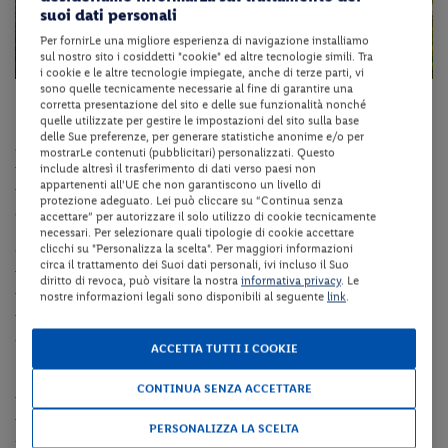
suoi dati personali
Per fornirLe una migliore esperienza di navigazione installiamo
sul nostro sito i cosiddetti "cookie" ed altre tecnologie simili. Tra
i cookie e le altre tecnologie impiegate, anche di terze parti, vi
sono quelle tecnicamente necessarie al fine di garantire una
corretta presentazione del sito e delle sue funzionalità nonché
quelle utilizzate per gestire le impostazioni del sito sulla base
La Val di Fiemme è ricca di proposte naturalistiche anche per chi
delle Sue preferenze, per generare statistiche anonime e/o per
ama la
pesca sportiva
. Il
torrente Avisio
è famoso per sue le trote
mostrarLe contenuti (pubblicitari) personalizzati. Questo
marmorate, mentre nel
torrente Travignolo
è possibile cimentarsi
include altresì il trasferimento di dati verso paesi non
appartenenti all'UE che non garantiscono un livello di
nella pesca a mosca per catturare la trota fario, specie autoctona
protezione adeguato. Lei può cliccare su “Continua senza
della zona.
accettare” per autorizzare il solo utilizzo di cookie tecnicamente
necessari. Per selezionare quali tipologie di cookie accettare
clicchi su "Personalizza la scelta". Per maggiori informazioni
Grande spazio anche alla raccolta funghi, attività che appassiona
circa il trattamento dei Suoi dati personali, ivi incluso il Suo
molti ma per la quale è importante conoscere bene le specie
diritto di revoca, può visitare la nostra
informativa privacy
. Le
micotiche. È possibile anche cimentarsi con il tiro con l’arco, fare
nostre informazioni legali sono disponibili al seguente
link
.
rafting e provare l'ebbrezza del parapendio e delle escursioni a
cavallo.
ACCETTA TUTTI I COOKIE
La Val di Fiemme, baciata dal sole e dalla natura, offre mille
CONTINUA SENZA ACCETTARE
possibilità, compresa quella di visitare i tanti centri che la
popolano.
Cavalese
ad esempio, dalla terrazza piena di sole che
PERSONALIZZA LA SCELTA
fronteggia la Catena del Lagorai, è piena di locali e negozi, ricca di