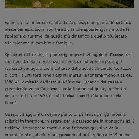
Varena, a pochi minuti d'auto da Cavalese, è un punto di partenza
ideale per escursioni, sport e attività che appartengono a tutte le
tipologie di turismo, da quello più dinamico a quello più legato
alle esigenze di bambini e famiglie.
Spostandosi in zona, si può raggiungere il villaggio di
Carano
, reso
caratteristico dalla presenza, in centro, di stradine e passaggi
realizzati per agevolare il deflusso delle acque chiamate "cortazze"
o "corti". Punti forti sono i dipinti murali, la fontana monolitica del
1888 e il capitello dedicato alla Vergine. Uscendo dal paese e
procedendo verso Cavalese si nota il sasso sul quale, in ricordo
della carestia del 1570, è stata incisa la scritta "fato lano dela
fame".
Questo villaggio è un ottimo punto di partenza per gli impianti
sciistici in inverno e, in estate, per le passeggiate in montagna ed il
trekking. Le proposte sportive non finiscono qui, si va dalla
mountain bike, al climbing, passando al rafting fino alle 18 buche