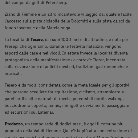
del campo da golf di Petersberg.
Ziano di Fiemme è un altro incantevole villaggio dal quale è facile
l'accesso sulla pista ciclabile delle Dolomiti e sulla pista da sci da
fondo invernale della Marcialonga.
La località di
Tesero
, dai suoi 1000 metri di altitudine, è nota per i
Presepi che ogni anno, durante le festività natalizie, vengono
esposti dalle case e nei vicoli. In estate invece la località diventa
protagonista della manifestazione
Le corte de Tiezer
, incentrata
sulla rievocazione di antichi mestieri, tradizioni gastronomiche e
musicali.
Tesero è da molti considerata come la meta ideale per gli sportivi,
che possono scegliere fra equitazione, ciclismo, arrampicate su
pareti artificiali e naturali di roccia, percorsi di nordic walking,
bocciodromo coperto, tennis, minigolf e ovviamente passeggiate
ed escursioni sul Latemar.
Predazzo
, un tempo sede di dodici masi, è oggi il comune più
popolato della Val di Fiemme. Qui c'è la più alta concentrazione di
varietà geologiche al mondo esposte in parte al Museo Geologico