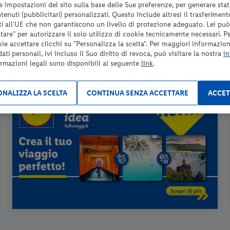
 le impostazioni del sito sulla base delle Sue preferenze, per generare sta
enuti (pubblicitari) personalizzati. Questo include altresì il trasferiment
i all'UE che non garantiscono un livello di protezione adeguato. Lei può
are” per autorizzare il solo utilizzo di cookie tecnicamente necessari. P
kie accettare clicchi su "Personalizza la scelta". Per maggiori informazioni
ti personali, ivi incluso il Suo diritto di revoca, può visitare la nostra
in
ormazioni legali sono disponibili al seguente
link
.
NALIZZA LA SCELTA
CONTINUA SENZA ACCETTARE
ACCET