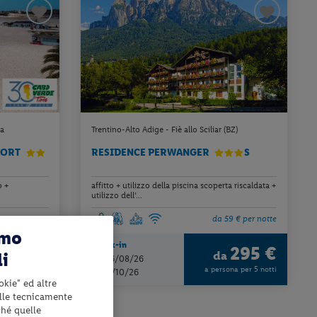
ia
Trentino-Alto Adige - Fiè allo Sciliar (BZ)
SORT
RESIDENCE PERWANGER
S
o +
affitto + utilizzo della piscina scoperta riscaldata +
utilizzo dell’...
4 € per notte
da 59 € per notte
amo
Check-in
1143 €
295 €
li
da
dal 16/08/26
ona per 7 notti
a persona per 5 notti
al 05/10/26
okie" ed altre
elle tecnicamente
ché quelle