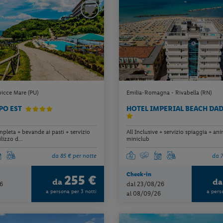
icce Mare (PU)
Emilia-Romagna - Rivabella (RN)
PO EST
HOTEL IMPERIAL BEACH DA
pleta + bevande ai pasti + servizio
All Inclusive + servizio spiaggia + an
lizzo d...
miniclub
da 85 € per notte
da 7
Check-in
255 €
da
d
6
dal 23/08/26
a persona per 3 notti
a pers
al 08/09/26