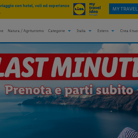
 viaggio con hotel, voli ed esperienze
MY TRAVEL
.
me
Natura / Agriturismo
Categorie
Italia
Estero
Crea il tuo