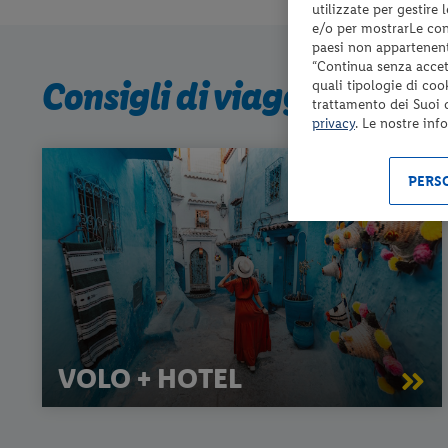
utilizzate per gestire
e/o per mostrarLe cont
paesi non appartenent
“Continua senza accett
Consigli di viaggio
quali tipologie di coo
trattamento dei Suoi da
privacy
. Le nostre inf
PERSO
VOLO + HOTEL