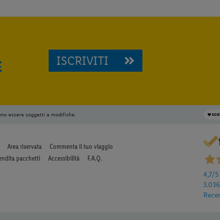
ISCRIVITI
E
ono essere soggetti a modifiche.
Area riservata
Commenta il tuo viaggio
endita pacchetti
Accessibilità
F.A.Q.
4,7
/5
3.03
Rece