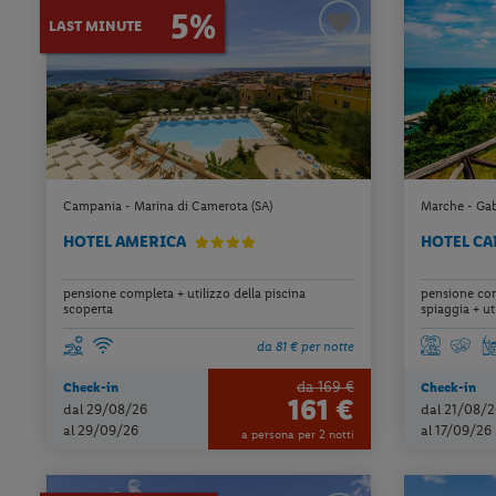
5%
LAST MINUTE
Campania - Marina di Camerota (SA)
Marche - Gab
HOTEL AMERICA
HOTEL CA
pensione completa + utilizzo della piscina
pensione com
scoperta
spiaggia + uti
da 81 € per notte
da 169 €
Check-in
Check-in
161 €
dal 29/08/26
dal 21/08/2
al 29/09/26
al 17/09/26
a persona per 2 notti