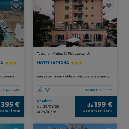
Toscana - Marina Di Pietrasanta (LU)
DA
HOTEL LA PIGNA
imazione e
mezza pensione + utilizzo della piscina scoperta
9 € per notte
da 100 € per notte
Check-in
395 €
199 €
a
da
dal 23/08/26
ona per 5 notti
a persona per 2 notti
al 29/10/26