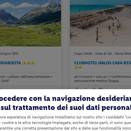
Livigno (SO)
Capo Verde - Isola di Sal - Santa Mar
ARGHERITA
CLUBHOTEL HALOS CASA RE
e + utilizzo dell’area benessere +
all inclusive + volo a/r + trasferiment
s Gold"
assicurazione medico/bagag...
da 70 € per notte
da 16
rocedere con la navigazione desideri
Check-in
139 €
sul trattamento dei suoi dati persona
da
da
26
dal 22/08/26
a persona per 2 notti
a pers
6
al 24/10/26
ore esperienza di navigazione installiamo sul nostro sito i cosiddetti "co
 i cookie e le altre tecnologie impiegate, anche di terze parti, vi sono qu
garantire una corretta presentazione del sito e delle sue funzionalità non