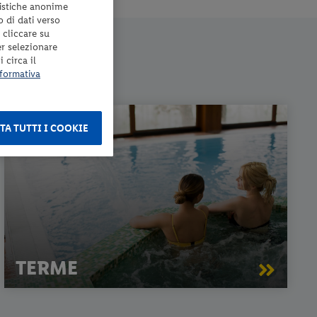
tistiche anonime
o di dati verso
 cliccare su
er selezionare
 circa il
formativa
TA TUTTI I COOKIE
TERME