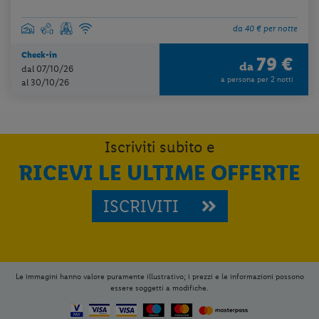
da 40 € per notte
Check-in
79 €
da
dal 07/10/26
a persona per 2 notti
al 30/10/26
Per aggiungere
Lidl Viaggi
alla tua
Home, apri il menu opzioni evidenziato
dall' icona
e seleziona
Installa
applicazione
Iscriviti subito e
RICEVI LE ULTIME OFFERTE
ISCRIVITI
Le immagini hanno valore puramente illustrativo; i prezzi e le informazioni possono
essere soggetti a modifiche.