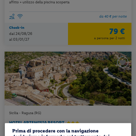
affitto + utilizzo della piscina scoperta
da 40 € per notte
Check-in
79 €
dal 24/08/26
a persona per 2 notti
al 03/01/27
Sicilia - Ragusa (RG)
HOTEL ARTEMISIA RESORT
Prima di procedere con la navigazione