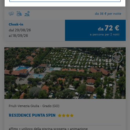
da 36 € per notte
Check-in
72 €
da
dal 29/08/26
a persona per 2 notti
al 18/09/26
Friuli-Venezia Giulia - Grado (GO)
RESIDENCE PUNTA SPIN
affitto + utilizzo della piscina scoperta + animazione