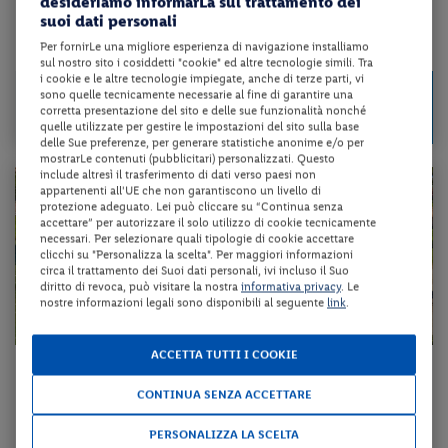
desideriamo informarLa sul trattamento dei
pernottamento e colazione + utilizzo della piscina scoperta
suoi dati personali
Per fornirLe una migliore esperienza di navigazione installiamo
da 43 € per notte
sul nostro sito i cosiddetti "cookie" ed altre tecnologie simili. Tra
i cookie e le altre tecnologie impiegate, anche di terze parti, vi
Check-in
85 €
sono quelle tecnicamente necessarie al fine di garantire una
da
dal 29/08/26
corretta presentazione del sito e delle sue funzionalità nonché
a persona per 2 notti
al 28/12/26
quelle utilizzate per gestire le impostazioni del sito sulla base
delle Sue preferenze, per generare statistiche anonime e/o per
mostrarLe contenuti (pubblicitari) personalizzati. Questo
include altresì il trasferimento di dati verso paesi non
appartenenti all'UE che non garantiscono un livello di
protezione adeguato. Lei può cliccare su “Continua senza
accettare” per autorizzare il solo utilizzo di cookie tecnicamente
necessari. Per selezionare quali tipologie di cookie accettare
clicchi su "Personalizza la scelta". Per maggiori informazioni
circa il trattamento dei Suoi dati personali, ivi incluso il Suo
diritto di revoca, può visitare la nostra
informativa privacy
. Le
nostre informazioni legali sono disponibili al seguente
link
.
ACCETTA TUTTI I COOKIE
Lazio - Montalto di Castro (VT)
CONTINUA SENZA ACCETTARE
CAMPING VILLAGE CALIFORNIA
PERSONALIZZA LA SCELTA
affitto + utilizzo della piscina scoperta + animazione