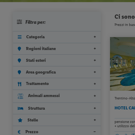
Ci son
Filtra per:
Prezzi in bas
Categoria
Regioni italiane
Stati esteri
Area geografica
Trattamento
Animali ammessi
Trentino-Alto
HOTEL C
Struttura
Stelle
pensione com
+ utilizzo dell
Prezzo