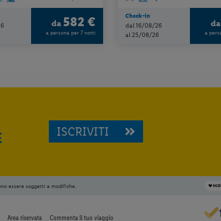
Check-in
582 €
da
d
26
dal 16/08/26
a persona per 7 notti
a pers
al 25/08/26
ISCRIVITI
E
ono essere soggetti a modifiche.
Area riservata
Commenta il tuo viaggio