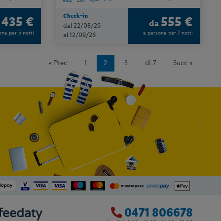
Check-in
435 €
555 €
a
da
dal 22/08/26
ona per 5 notti
a persona per 7 notti
al 12/09/26
« Prec
1
2
3
di 7
Succ »
0471 806678