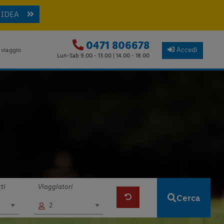
 IDEA
0471 806678
Accedi
 viaggio
Lun-Sab 9.00 - 13.00 | 14.00 - 18.00
ti
Viaggiatori
Cerca