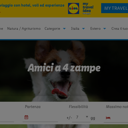
 viaggio con hotel, voli ed esperienze
MY TRAVEL
.
me
Natura / Agriturismo
Categorie
Italia
Estero
Crea il tuo
Amici a 4 zampe
Partenza
Flessibilità
Massimo not
+/-
gg