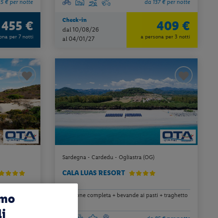
5 € per notte
da 137 € per notte
Check-in
455 €
409 €
a
dal 10/08/26
ona per 7 notti
a persona per 3 notti
al 04/01/27
Sardegna - Cardedu - Ogliastra (OG)
CALA LUAS RESORT
amo
 + traghetto
pensione completa + bevande ai pasti + traghetto
a/r
li