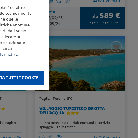
0 € per notte
da 85 € per notte
okie" ed altre
Check-in
elle tecnicamente
625 €
589 €
a
da
dal 07/09/26
ché quelle
ona per 7 notti
a persona per 7 notti
al 24/09/26
tistiche anonime
o di dati verso
 cliccare su
er selezionare
 circa il
formativa
TA TUTTI I COOKIE
T)
Puglia - Peschici (FG)
VILLAGGIO TURISTICO GROTTA
DELL'ACQUA
 + traghetto
mezza pensione + forfait consumi + servizio
spiaggia + animazione
5 € per notte
da 75 € per notte