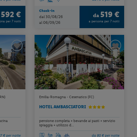
Check-in
592 €
519 €
a
da
dal 30/08/26
ona per 7 notti
a persona per 7 notti
al 06/09/26
(RN)
Emilia-Romagna - Cesenatico (FC)
HOTEL AMBASCIATORI
scina
pensione completa + bevande ai pasti + servizio
spiaggia + utilizzo d...
7 € per notte
da 80 € per notte