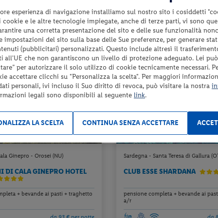
da 69 € per notte
da 9
ore esperienza di navigazione installiamo sul nostro sito i cosiddetti "co
Check-in
 i cookie e le altre tecnologie impiegate, anche di terze parti, vi sono qu
479 €
da
d
26
dal 13/08/26
garantire una corretta presentazione del sito e delle sue funzionalità non
a persona per 7 notti
a pers
6
al 17/09/26
 le impostazioni del sito sulla base delle Sue preferenze, per generare sta
enuti (pubblicitari) personalizzati. Questo include altresì il trasferiment
i all'UE che non garantiscono un livello di protezione adeguato. Lei può
are” per autorizzare il solo utilizzo di cookie tecnicamente necessari. P
kie accettare clicchi su "Personalizza la scelta". Per maggiori informazioni
ti personali, ivi incluso il Suo diritto di revoca, può visitare la nostra
in
ormazioni legali sono disponibili al seguente
link
.
NALIZZA LA SCELTA
CONTINUA SENZA ACCETTARE
ACCET
ala Ginepro - Orosei (NU)
Sardegna - Santa Teresa di Gallura (O
NI DI CALA GINEPRO HOTEL
CLUB ESSE SHARDANA
pleta + bevande ai pasti + traghetto
pensione completa + bevande ai pasti
a/r
da 93 € per notte
da 8