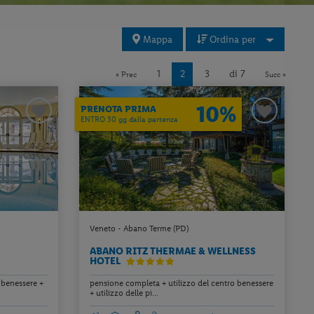
Mappa
Ordina per
1
2
3
di 7
« Prec
Succ »
10%
PRENOTA PRIMA
ENTRO 30 gg dalla partenza
Veneto - Abano Terme (PD)
ABANO RITZ THERMAE & WELLNESS
HOTEL
 benessere +
pensione completa + utilizzo del centro benessere
+ utilizzo delle pi...