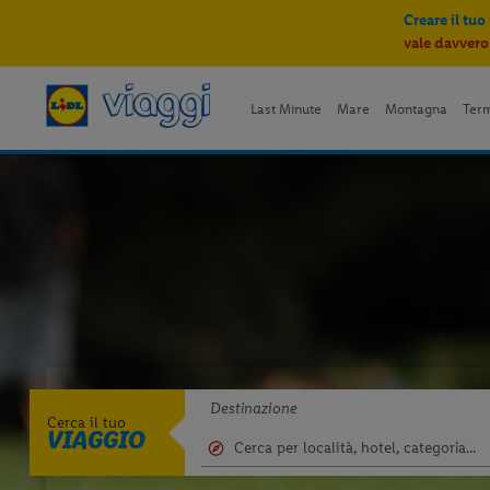
Creare il tuo
vale davvero
Last Minute
Mare
Montagna
Ter
Destinazione
Cerca il tuo
VIAGGIO