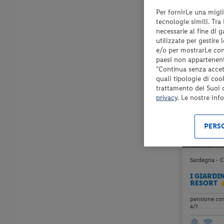
Per fornirLe una migli
Check-in
tecnologie simili. Tra
dal 30/08/
necessarie al fine di 
al 06/09/2
utilizzate per gestire
e/o per mostrarLe cont
paesi non appartenent
“Continua senza accett
quali tipologie di coo
trattamento dei Suoi da
privacy
. Le nostre inf
PERSO
Sardegna - C
I GIARDI
RESORT
pensione com
a/r