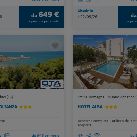
Check-in
649 €
da
d
6
il 22/09/26
a persona per 7 notti
a pers
hici (FG)
Emilia-Romagna - Misano Adriatico 
GLIANZA
HOTEL ALBA
sive
pensione completa + utilizzo della pi
scoperta
da 84 € per notte
da 8