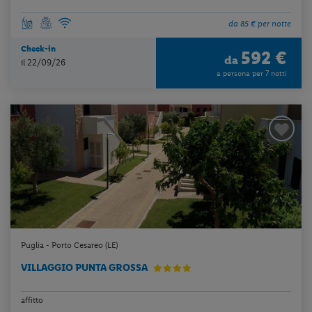
da 85 € per notte
Check-in
592 €
da
il 22/09/26
a persona per 7 notti
Puglia - Porto Cesareo (LE)
VILLAGGIO PUNTA GROSSA
affitto