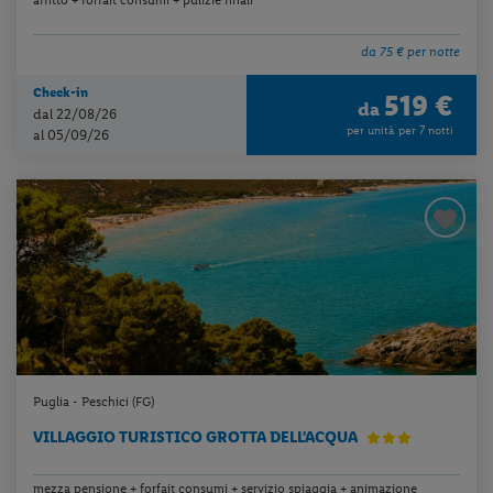
da 75 € per notte
Check-in
519 €
da
dal 22/08/26
per unità per 7 notti
al 05/09/26
Puglia - Peschici (FG)
VILLAGGIO TURISTICO GROTTA DELL'ACQUA
mezza pensione + forfait consumi + servizio spiaggia + animazione