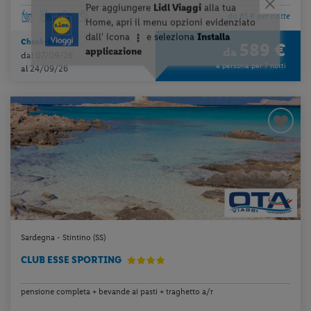
da 85 € per notte
Check-in
589 €
da
dal 07/09/26
a persona per 7 notti
al 24/09/26
Sardegna - Stintino (SS)
CLUB ESSE SPORTING
pensione completa + bevande ai pasti + traghetto a/r