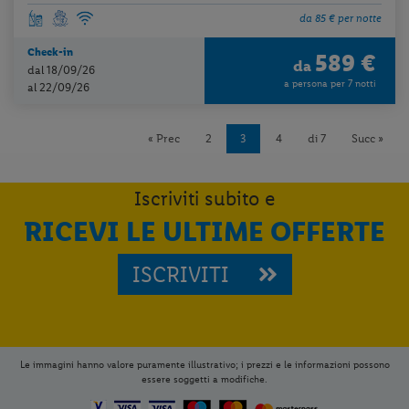
da 85 € per notte
Check-in
589 €
da
dal 18/09/26
a persona per 7 notti
al 22/09/26
« Prec
2
3
4
di 7
Succ »
Iscriviti subito e
RICEVI LE ULTIME OFFERTE
ISCRIVITI
Le immagini hanno valore puramente illustrativo; i prezzi e le informazioni possono
essere soggetti a modifiche.