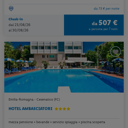
da 73 € per notte
Check-in
507 €
da
dal 23/08/26
a persona per 7 notti
al 30/08/26
Emilia-Romagna - Cesenatico (FC)
HOTEL AMBASCIATORI
mezza pensione + bevande + servizio spiaggia + piscina scoperta