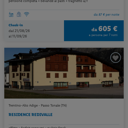
pensione completa + bevande ai pasti + traghetto a/r
da 87 € per notte
Check-in
605 €
da
dal 21/08/26
a persona per 7 notti
al 11/09/26
Trentino-Alto Adige - Passo Tonale (TN)
RESIDENCE REDIVALLE
affitto + forfait consumi + pulizie finali