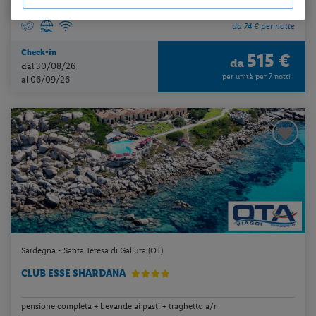
da 74 € per notte
Check-in
515 €
da
dal 30/08/26
per unità per 7 notti
al 06/09/26
Sardegna - Santa Teresa di Gallura (OT)
CLUB ESSE SHARDANA
pensione completa + bevande ai pasti + traghetto a/r