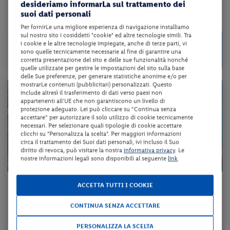
desideriamo informarLa sul trattamento dei
suoi dati personali
da 74 € per notte
Per fornirLe una migliore esperienza di navigazione installiamo
sul nostro sito i cosiddetti "cookie" ed altre tecnologie simili. Tra
515 €
i cookie e le altre tecnologie impiegate, anche di terze parti, vi
da
Disponibilità esaurita
sono quelle tecnicamente necessarie al fine di garantire una
a persona per 7 notti
corretta presentazione del sito e delle sue funzionalità nonché
quelle utilizzate per gestire le impostazioni del sito sulla base
delle Sue preferenze, per generare statistiche anonime e/o per
mostrarLe contenuti (pubblicitari) personalizzati. Questo
include altresì il trasferimento di dati verso paesi non
appartenenti all'UE che non garantiscono un livello di
protezione adeguato. Lei può cliccare su “Continua senza
accettare” per autorizzare il solo utilizzo di cookie tecnicamente
necessari. Per selezionare quali tipologie di cookie accettare
clicchi su "Personalizza la scelta". Per maggiori informazioni
circa il trattamento dei Suoi dati personali, ivi incluso il Suo
diritto di revoca, può visitare la nostra
informativa privacy
. Le
nostre informazioni legali sono disponibili al seguente
link
.
Puglia - Peschici (FG)
ACCETTA TUTTI I COOKIE
VILLAGGIO TURISTICO GROTTA DELL'ACQUA
CONTINUA SENZA ACCETTARE
affitto + forfait consumi + servizio spiaggia + animazione
PERSONALIZZA LA SCELTA