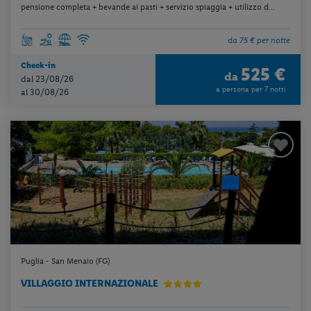
pensione completa + bevande ai pasti + servizio spiaggia + utilizzo d...
da 75 € per notte
Check-in
525 €
da
dal 23/08/26
a persona per 7 notti
al 30/08/26
Puglia - San Menaio (FG)
VILLAGGIO INTERNAZIONALE