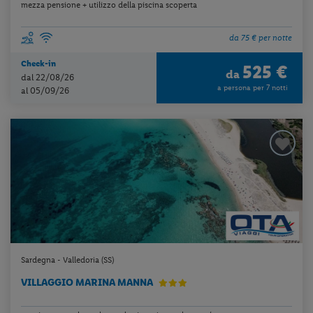
mezza pensione + utilizzo della piscina scoperta
da 75 € per notte
Check-in
525 €
da
dal 22/08/26
a persona per 7 notti
al 05/09/26
Sardegna - Valledoria (SS)
VILLAGGIO MARINA MANNA