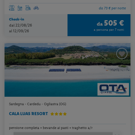
da 73 € per notte
Check-in
505 €
da
dal 22/08/26
a persona per 7 notti
al 12/09/26
Sardegna - Cardedu - Ogliastra (OG)
CALA LUAS RESORT
pensione completa + bevande ai pasti + traghetto a/r