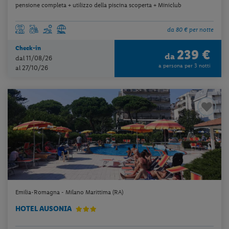
pensione completa + utilizzo della piscina scoperta + Miniclub
da 80 € per notte
Check-in
239 €
da
dal 11/08/26
a persona per 3 notti
al 27/10/26
Emilia-Romagna - Milano Marittima (RA)
HOTEL AUSONIA