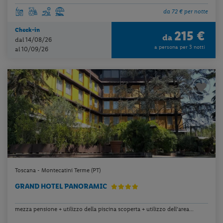
da 72 € per notte
Check-in
215 €
da
dal 14/08/26
a persona per 3 notti
al 10/09/26
Toscana - Montecatini Terme (PT)
GRAND HOTEL PANORAMIC
mezza pensione + utilizzo della piscina scoperta + utilizzo dell’area...