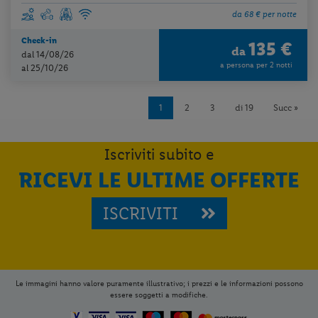
da 68 € per notte
Check-in
135 €
da
dal 14/08/26
a persona per 2 notti
al 25/10/26
1
2
3
di 19
Succ »
Iscriviti subito e
RICEVI LE ULTIME OFFERTE
ISCRIVITI
Le immagini hanno valore puramente illustrativo; i prezzi e le informazioni possono
essere soggetti a modifiche.