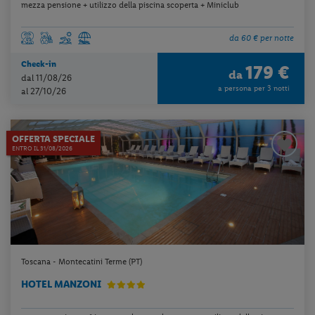
mezza pensione + utilizzo della piscina scoperta + Miniclub
da 60 € per notte
Check-in
179 €
da
dal 11/08/26
a persona per 3 notti
al 27/10/26
OFFERTA SPECIALE
ENTRO IL 31/08/2026
Toscana - Montecatini Terme (PT)
HOTEL MANZONI