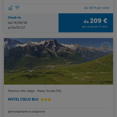
da 105 € per notte
Check-in
209 €
da
dal 14/08/26
per unità per 2 notti
al 04/01/27
Trentino-Alto Adige - Passo Tonale (TN)
HOTEL CIELO BLU
pernottamento e colazione