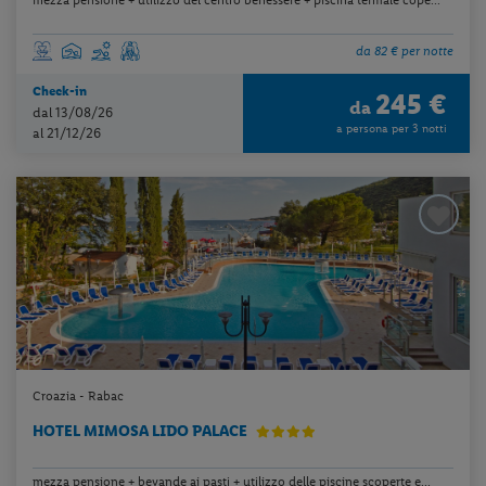
da 82 € per notte
Check-in
245 €
da
dal 13/08/26
a persona per 3 notti
al 21/12/26
Croazia - Rabac
HOTEL MIMOSA LIDO PALACE
mezza pensione + bevande ai pasti + utilizzo delle piscine scoperte e...