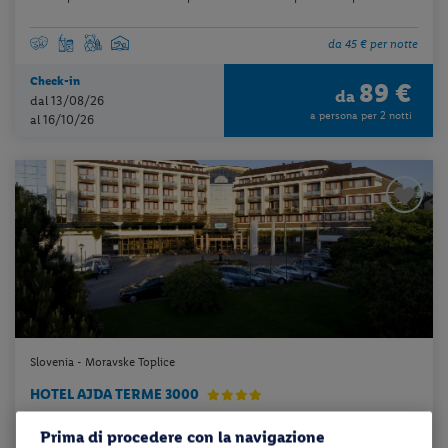
da 45 € per notte
Check-in
89 €
da
dal 13/08/26
a persona per 2 notti
al 16/10/26
Slovenia - Moravske Toplice
HOTEL AJDA TERME 3000
Prima di procedere con la navigazione
mezza pensione + utilizzo della piscina scoperta termale + utilizzo d...