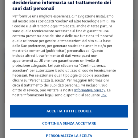
desideriamo informarLa sul trattamento dei
suoi dati personali
da 93 € per notte
Per fornirLe una migliore esperienza di navigazione installiamo
sul nostro sito i cosiddetti "cookie" ed altre tecnologie simili. Tra
Check-in
185 €
i cookie e le altre tecnologie impiegate, anche di terze parti, vi
da
dal 14/08/26
sono quelle tecnicamente necessarie al fine di garantire una
a persona per 2 notti
al 21/12/26
corretta presentazione del sito e delle sue funzionalità nonché
quelle utilizzate per gestire le impostazioni del sito sulla base
delle Sue preferenze, per generare statistiche anonime e/o per
mostrarLe contenuti (pubblicitari) personalizzati. Questo
include altresì il trasferimento di dati verso paesi non
appartenenti all'UE che non garantiscono un livello di
protezione adeguato. Lei può cliccare su “Continua senza
accettare” per autorizzare il solo utilizzo di cookie tecnicamente
necessari. Per selezionare quali tipologie di cookie accettare
clicchi su "Personalizza la scelta". Per maggiori informazioni
circa il trattamento dei Suoi dati personali, ivi incluso il Suo
diritto di revoca, può visitare la nostra
informativa privacy
. Le
nostre informazioni legali sono disponibili al seguente
link
.
Lazio - Roma (RM)
ACCETTA TUTTI I COOKIE
HOTEL ANTICO PALAZZO ROSPIGLIOSI
CONTINUA SENZA ACCETTARE
pernottamento e colazione
PERSONALIZZA LA SCELTA