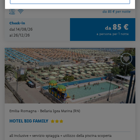
da 85 € per notte
Check-in
85 €
da
dal 14/08/26
a persona per 1 notte
al 26/12/26
Emilia-Romagna - Bellaria Igea Marina (RN)
HOTEL BIG FAMILY
all inclusive + servizio spiaggia + utilizzo della piscina scoperta