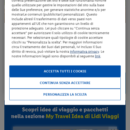
corretta presentazione del sito e delle sue funzionalità nonché
quelle utilizzate per gestire le impostazioni del sito sulla base
delle Sue preferenze, per generare statistiche anonime e/o per
mostrarLe contenuti (pubblicitari) personalizzati. Questo
include altresì il trasferimento di dati verso paesi non
appartenenti all'UE che non garantiscono un livello di
protezione adeguato. Lei può cliccare su “Continua senza
Liguria - Ameglia (SP)
accettare” per autorizzare il solo utilizzo di cookie tecnicamente
necessari. Per selezionare quali tipologie di cookie accettare
HOTEL LOCANDA DELL'ANGELO PARACUCCHI
clicchi su "Personalizza la scelta". Per maggiori informazioni
circa il trattamento dei Suoi dati personali, ivi incluso il Suo
diritto di revoca, può visitare la nostra
informativa privacy
. Le
pernottamento e colazione + utilizzo della piscina scoperta
nostre informazioni legali sono disponibili al seguente
link
.
da 48 € per notte
ACCETTA TUTTI I COOKIE
Check-in
95 €
da
CONTINUA SENZA ACCETTARE
dal 02/09/26
a persona per 2 notti
al 25/12/26
PERSONALIZZA LA SCELTA