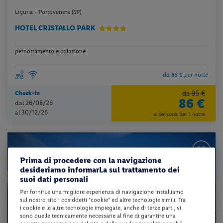
Liguria - Portovenere (SP)
HOTEL CRISTALLO PARK
pernottamento e colazione
da 86 € per notte
da 95 €
Check-in
86 €
dal 26/08/26
al 30/12/26
a persona per 1 notte
Prima di procedere con la navigazione
desideriamo informarLa sul trattamento dei
suoi dati personali
Per fornirLe una migliore esperienza di navigazione installiamo
sul nostro sito i cosiddetti "cookie" ed altre tecnologie simili. Tra
i cookie e le altre tecnologie impiegate, anche di terze parti, vi
sono quelle tecnicamente necessarie al fine di garantire una