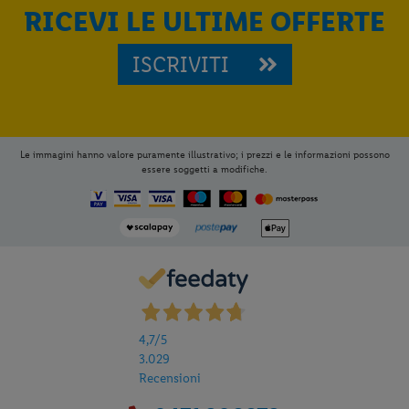
RICEVI LE ULTIME OFFERTE
ISCRIVITI
Per aggiungere
Lidl Viaggi
alla tua
Home, apri il menu opzioni evidenziato
dall' icona
e seleziona
Installa
Le immagini hanno valore puramente illustrativo; i prezzi e le informazioni possono
applicazione
essere soggetti a modifiche.
4,7
/5
3.029
Recensioni