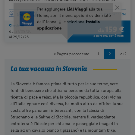
da 80 € per notte
Check-in
159 €
da
dal 21/09/26
a persona per 2 notti
al 29/12/26
« Pagina precedente
1
2
di 2
La tua vacanza in Slovenia
La Slovenia è famosa prima di tutto per le sue terme, vere
fonti di benessere che attirano persone da tutta Europa alla
ricerca di pace e relax. Ma la piccola repubblica, così vicina
all'Italia eppure così diversa, ha molto altro da offrire: la sua
costa offre panorami interessanti, con la falesia di
Strugnano e le Saline di Sicciole, mentre il verdeggiante
entroterra è l'ideale per chi ama le passeggiate (magari in
sella ad un cavallo bianco lipizzano) e la mountain bike.