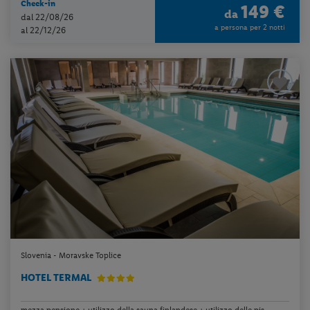
Check-in
149 €
da
dal 22/08/26
a persona per 2 notti
al 22/12/26
Slovenia - Moravske Toplice
HOTEL TERMAL
mezza pensione + utilizzo della sauna finlandese + utilizzo delle pis...