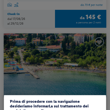
da 73 € per notte
Check-in
145 €
da
dal 17/08/26
a persona per 2 notti
al 29/12/26
Prima di procedere con la navigazione
Slovenia - Isola
desideriamo informarLa sul trattamento dei