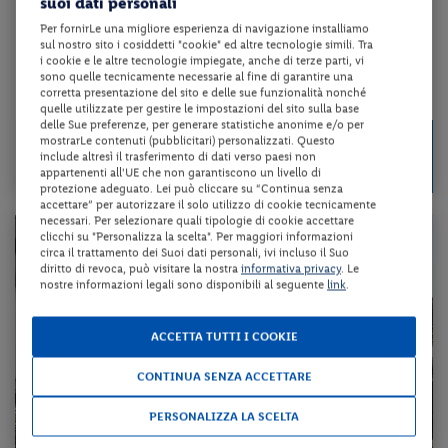
suoi dati personali
RESORT SAN SIMON
Per fornirLe una migliore esperienza di navigazione installiamo
sul nostro sito i cosiddetti "cookie" ed altre tecnologie simili. Tra
mezza pensione + utilizzo della piscina coperta
i cookie e le altre tecnologie impiegate, anche di terze parti, vi
sono quelle tecnicamente necessarie al fine di garantire una
corretta presentazione del sito e delle sue funzionalità nonché
da 63 € per notte
quelle utilizzate per gestire le impostazioni del sito sulla base
delle Sue preferenze, per generare statistiche anonime e/o per
Check-in
mostrarLe contenuti (pubblicitari) personalizzati. Questo
125 €
da
dal 24/08/26
include altresì il trasferimento di dati verso paesi non
a persona per 2 notti
appartenenti all'UE che non garantiscono un livello di
al 22/12/26
protezione adeguato. Lei può cliccare su “Continua senza
accettare” per autorizzare il solo utilizzo di cookie tecnicamente
necessari. Per selezionare quali tipologie di cookie accettare
clicchi su "Personalizza la scelta". Per maggiori informazioni
circa il trattamento dei Suoi dati personali, ivi incluso il Suo
diritto di revoca, può visitare la nostra
informativa privacy
. Le
nostre informazioni legali sono disponibili al seguente
link
.
ACCETTA TUTTI I COOKIE
CONTINUA SENZA ACCETTARE
PERSONALIZZA LA SCELTA