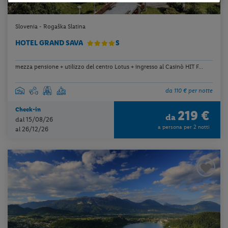
Slovenia - Rogaška Slatina
HOTEL GRAND SAVA
S
mezza pensione + utilizzo del centro Lotus + ingresso al Casinò HIT F...
da 110 € per notte
Check-in
219 €
da
dal 15/08/26
a persona per 2 notti
al 26/12/26