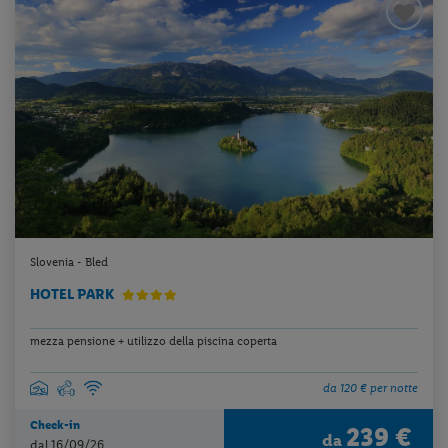
Slovenia - Bled
HOTEL PARK
mezza pensione + utilizzo della piscina coperta
da 120 € per notte
Check-in
239 €
da
dal 16/09/26