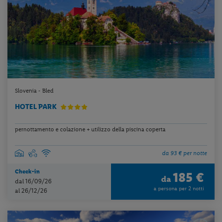
Slovenia - Bled
HOTEL PARK
pernottamento e colazione + utilizzo della piscina coperta
da 93 € per notte
Check-in
185 €
da
dal 16/09/26
a persona per 2 notti
al 26/12/26