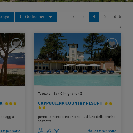
«
3
4
5
di 6
appa
Ordina per
»
Toscana - San Gimignano (SI)
NA
CAPPUCCINA COUNTRY RESORT
 spiaggia
pernottamento e colazione + utilizzo della piscina
scoperta
3 € per notte
da 179 € per notte