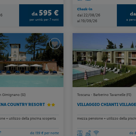
Check-in
595 €
da
d
26
dal 22/08/26
per unità per 7 notti
a pers
al 19/09/26
n Gimignano (SI)
Toscana - Barberino Tavarnelle (FI)
INA COUNTRY RESORT
VILLAGGIO CHIANTI VILLAG
e + utilizzo della piscina scoperta
mezza pensione + utilizzo della pisc
da 139 € per notte
da 8