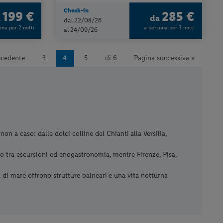
Check-in
199 €
285 €
a
da
dal 22/08/26
ona per 2 notti
a persona per 3 notti
al 24/09/26
ecedente
3
4
5
di 6
Pagina successiva »
on a caso: dalle dolci colline del Chianti alla Versilia,
go tra escursioni ed enogastronomia, mentre Firenze, Pisa,
ità di mare offrono strutture balneari e una vita notturna