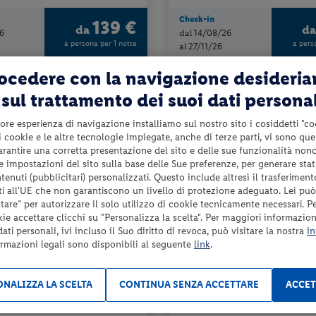
Check-in
139 €
da
d
6
dal 14/08/26
a persona per 1 notte
a pers
al 27/11/26
rocedere con la navigazione desideri
sul trattamento dei suoi dati persona
7%
RIMA
la partenza
ore esperienza di navigazione installiamo sul nostro sito i cosiddetti "co
 i cookie e le altre tecnologie impiegate, anche di terze parti, vi sono qu
garantire una corretta presentazione del sito e delle sue funzionalità non
 le impostazioni del sito sulla base delle Sue preferenze, per generare sta
enuti (pubblicitari) personalizzati. Questo include altresì il trasferiment
i all'UE che non garantiscono un livello di protezione adeguato. Lei può
are” per autorizzare il solo utilizzo di cookie tecnicamente necessari. P
kie accettare clicchi su "Personalizza la scelta". Per maggiori informazioni
na (SI)
Toscana - Siena (SI)
ti personali, ivi incluso il Suo diritto di revoca, può visitare la nostra
in
ECUTIVE
HOTEL EXECUTIVE
ormazioni legali sono disponibili al seguente
link
.
o e colazione
mezza pensione + bevande ai pasti
NALIZZA LA SCELTA
CONTINUA SENZA ACCETTARE
ACCET
da 53 € per notte
da 9