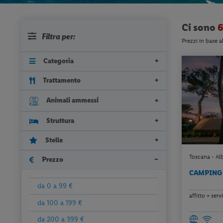
Ci sono
6
Filtra per:
Prezzi in base a
Categoria
Trattamento
Animali ammessi
Struttura
Stelle
Toscana - Alb
Prezzo
CAMPING 
da 0 a 99 €
affitto + serv
da 100 a 199 €
da 200 a 399 €