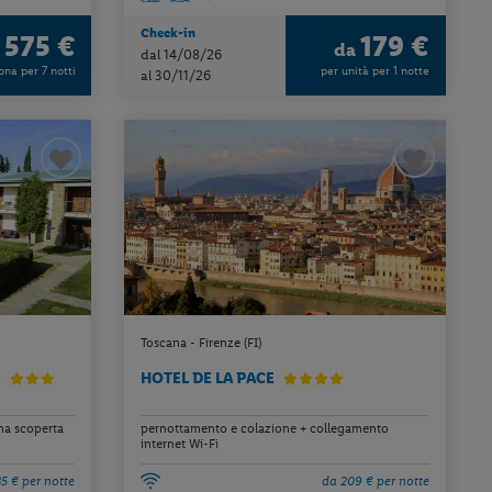
Check-in
575 €
179 €
a
da
dal 14/08/26
ona per 7 notti
per unità per 1 notte
al 30/11/26
Toscana - Firenze (FI)
E
HOTEL DE LA PACE
ina scoperta
pernottamento e colazione + collegamento
internet Wi-Fi
5 € per notte
da 209 € per notte