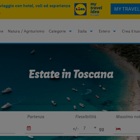
 viaggio con hotel, voli ed esperienze
MY TRAVEL
.
me
Natura / Agriturismo
Categorie
Italia
Estero
Crea il tuo
Estate in Toscana
Partenza
Flessibilità
Massimo not
+/-
gg