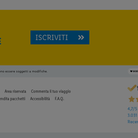
ISCRIVITI
E
ono essere soggetti a modifiche.
Area riservata
Commenta il tuo viaggio
endita pacchetti
Accessibilità
F.A.Q.
4,7
/5
3.031
Rece