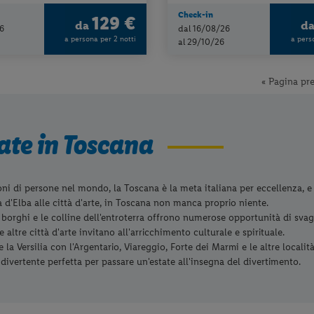
Check-in
129 €
da
d
6
dal 16/08/26
a persona per 2 notti
a pers
al 29/10/26
« Pagina pr
ate in Toscana
oni di persone nel mondo, la Toscana è la meta italiana per eccellenza, e n
la d'Elba alle città d'arte, in Toscana non manca proprio niente.
i borghi e le colline dell'entroterra offrono numerose opportunità di sva
e altre città d'arte invitano all'arricchimento culturale e spirituale.
e la Versilia con l'Argentario, Viareggio, Forte dei Marmi e le altre local
 divertente perfetta per passare un'estate all'insegna del divertimento.