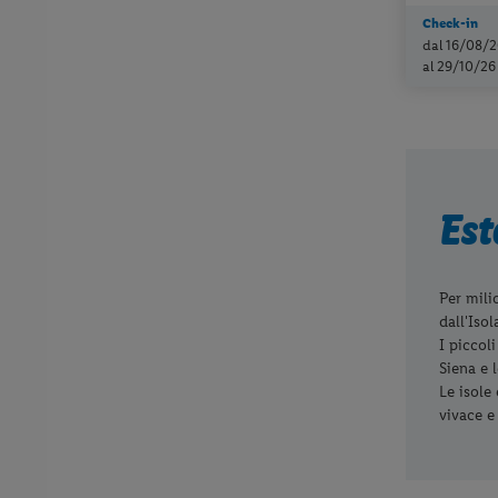
Check-in
dal 16/08/2
al 29/10/26
Est
Per mili
dall'Iso
I piccol
Siena e l
Le isole 
vivace e