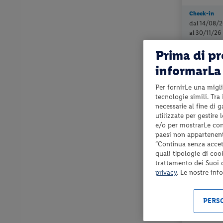
Check-in
dal 14/08/2
al 30/11/26
Prima di p
informarLa 
PRENOTA P
ENTRO 60 gg dal
Per fornirLe una migli
tecnologie simili. Tra
necessarie al fine di 
utilizzate per gestire
e/o per mostrarLe cont
paesi non appartenent
“Continua senza accett
quali tipologie di coo
Toscana - Sie
trattamento dei Suoi da
HOTEL EX
privacy
. Le nostre inf
pernottament
PERSO