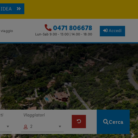
 IDEA
0471 806678
Accedi
 viaggio
Lun-Sab 9.00 - 13.00 | 14.00 - 18.00
ti
Viaggiatori
Cerca