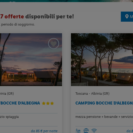
7 offerte
disponibili per te!
M
l periodo di soggiorno.
inia (GR)
Toscana - Albinia (GR)
BOCCHE D'ALBEGNA
CAMPING BOCCHE D'ALBEG
izio spiaggia
mezza pensione + bevande + servizio
da 85 € per notte
da 8