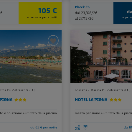
Check-in
105 €
d
26
dal 23/08/26
a persona per 2 notti
a pers
al 27/12/26
ina Di Pietrasanta (LU)
Toscana - Marina Di Pietrasanta (LU)
 PIGNA
HOTEL LA PIGNA
 e colazione + utilizzo della piscina
mezza pensione + utilizzo della pisc
da 65 € per notte
da 10