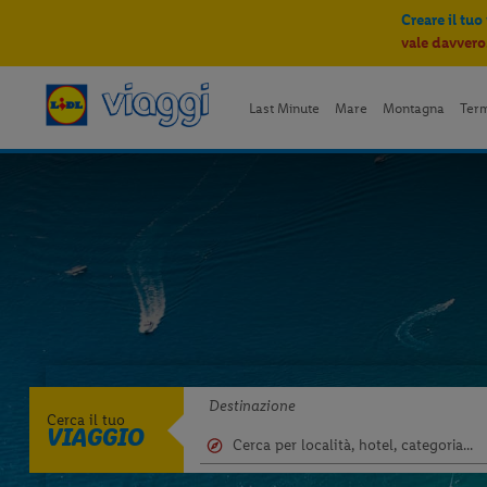
Creare il tuo
vale davvero
Last Minute
Mare
Montagna
Ter
Destinazione
Cerca il tuo
VIAGGIO