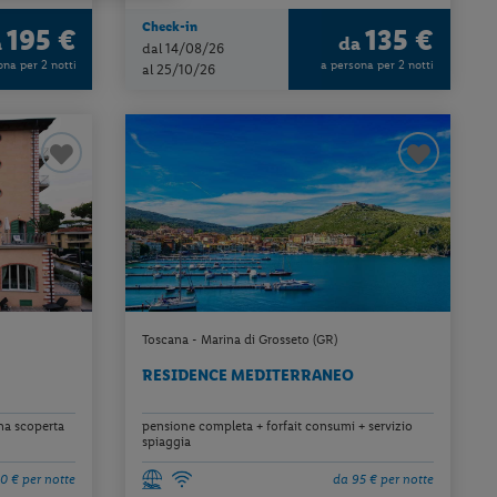
Check-in
195 €
135 €
a
da
dal 14/08/26
ona per 2 notti
a persona per 2 notti
al 25/10/26
Toscana - Marina di Grosseto (GR)
RESIDENCE MEDITERRANEO
ina scoperta
pensione completa + forfait consumi + servizio
spiaggia
0 € per notte
da 95 € per notte