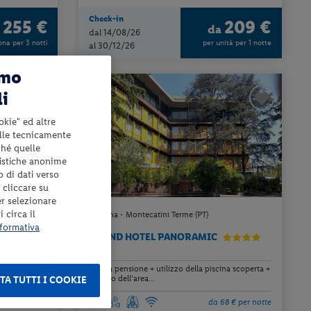
Check-in
255 €
209 €
a
da
dal 14/08/26
ona per 3 notti
per unità per 1 notte
al 30/12/26
amo
li
okie" ed altre
elle tecnicamente
ché quelle
tistiche anonime
o di dati verso
 cliccare su
er selezionare
 circa il
Toscana - Montecatini Terme (PT)
formativa
GRAND HOTEL PANORAMIC
mezza pensione + utilizzo della piscina scoperta +
utilizzo dell’area...
TA TUTTI I COOKIE
8 € per notte
da 68 € per notte