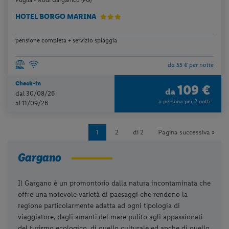
Puglia - Rodi Garganico (FG)
HOTEL BORGO MARINA
pensione completa + servizio spiaggia
da 55 € per notte
Check-in
109 €
da
dal 30/08/26
a persona per 2 notti
al 11/09/26
1
2
di 2
Pagina successiva »
Gargano
Il Gargano è un promontorio dalla natura incontaminata che
offre una notevole varietà di paesaggi che rendono la
regione particolarmente adatta ad ogni tipologia di
viaggiatore, dagli amanti del mare pulito agli appassionati
del turismo ecologico, di quello culturale ed anche di quello