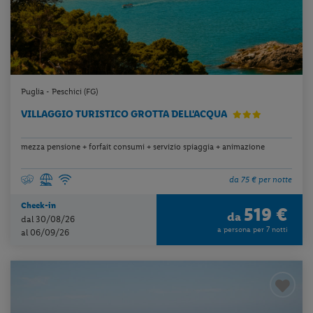
Puglia - Peschici (FG)
VILLAGGIO TURISTICO GROTTA DELL'ACQUA
mezza pensione + forfait consumi + servizio spiaggia + animazione
da 75 € per notte
Check-in
519 €
da
dal 30/08/26
a persona per 7 notti
al 06/09/26