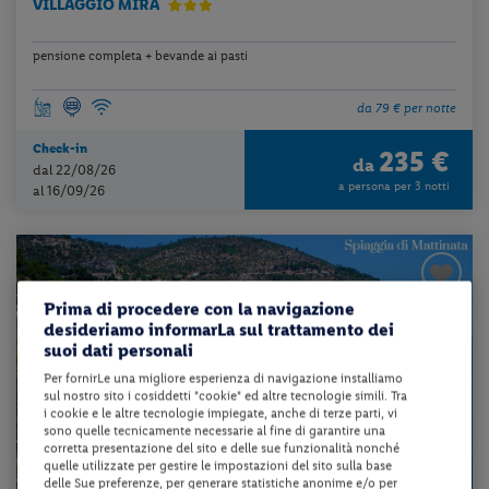
VILLAGGIO MIRA
pensione completa + bevande ai pasti
da 79 € per notte
Check-in
235 €
da
dal 22/08/26
a persona per 3 notti
al 16/09/26
Prima di procedere con la navigazione
desideriamo informarLa sul trattamento dei
suoi dati personali
Per fornirLe una migliore esperienza di navigazione installiamo
sul nostro sito i cosiddetti "cookie" ed altre tecnologie simili. Tra
i cookie e le altre tecnologie impiegate, anche di terze parti, vi
sono quelle tecnicamente necessarie al fine di garantire una
corretta presentazione del sito e delle sue funzionalità nonché
quelle utilizzate per gestire le impostazioni del sito sulla base
delle Sue preferenze, per generare statistiche anonime e/o per