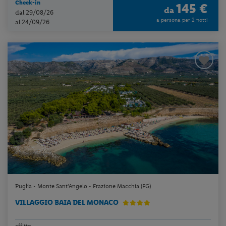
Check-in
145 €
da
dal 29/08/26
a persona per 2 notti
al 24/09/26
Puglia - Monte Sant'Angelo - Frazione Macchia (FG)
VILLAGGIO BAIA DEL MONACO
affitto