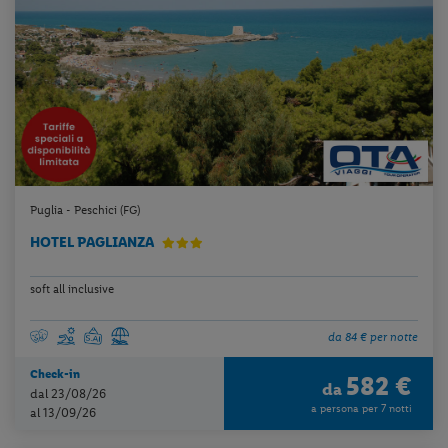
Puglia - Peschici (FG)
HOTEL PAGLIANZA
soft all inclusive
da 84 € per notte
Check-in
582 €
da
dal 23/08/26
a persona per 7 notti
al 13/09/26