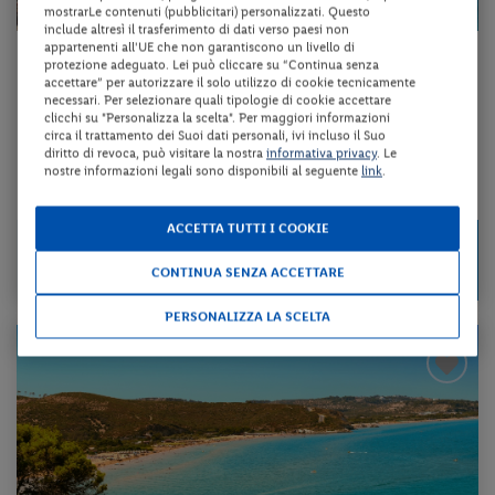
mostrarLe contenuti (pubblicitari) personalizzati. Questo
include altresì il trasferimento di dati verso paesi non
appartenenti all'UE che non garantiscono un livello di
Puglia - Mattinata (FG)
protezione adeguato. Lei può cliccare su “Continua senza
accettare” per autorizzare il solo utilizzo di cookie tecnicamente
AGRITURISMO GIORGIO
necessari. Per selezionare quali tipologie di cookie accettare
clicchi su "Personalizza la scelta". Per maggiori informazioni
circa il trattamento dei Suoi dati personali, ivi incluso il Suo
pernottamento e colazione + utilizzo della piscina scoperta
diritto di revoca, può visitare la nostra
informativa privacy
. Le
nostre informazioni legali sono disponibili al seguente
link
.
da 43 € per notte
ACCETTA TUTTI I COOKIE
Check-in
85 €
da
dal 11/09/26
CONTINUA SENZA ACCETTARE
a persona per 2 notti
al 29/10/26
PERSONALIZZA LA SCELTA