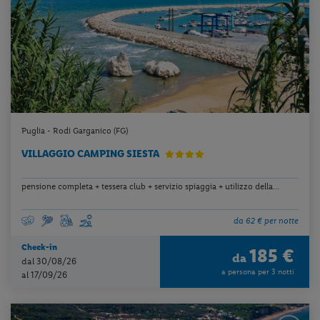
Puglia - Rodi Garganico (FG)
VILLAGGIO CAMPING SIESTA
pensione completa + tessera club + servizio spiaggia + utilizzo della...
da 62 € per notte
Check-in
185 €
da
dal 30/08/26
a persona per 3 notti
al 17/09/26