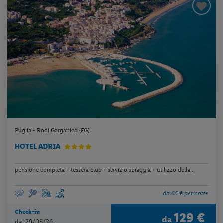
Puglia - Rodi Garganico (FG)
HOTEL ADRIA
pensione completa + tessera club + servizio spiaggia + utilizzo della...
da 65 € per notte
Check-in
129 €
da
dal 29/08/26