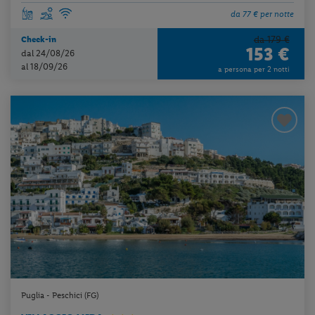
da 77 € per notte
da 179 €
Check-in
153 €
dal 24/08/26
al 18/09/26
a persona per 2 notti
Puglia - Peschici (FG)