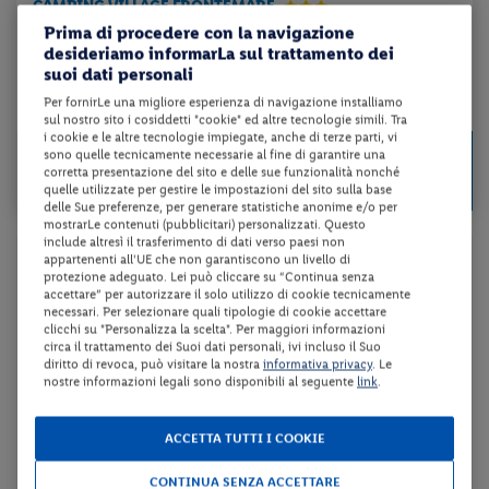
CAMPING VILLAGE FRONTEMARE
Prima di procedere con la navigazione
desideriamo informarLa sul trattamento dei
soft All Inclusive + servizio spiaggia + utilizzo della piscina scope...
suoi dati personali
Per fornirLe una migliore esperienza di navigazione installiamo
da 174 € per notte
sul nostro sito i cosiddetti "cookie" ed altre tecnologie simili. Tra
i cookie e le altre tecnologie impiegate, anche di terze parti, vi
Check-in
1215 €
sono quelle tecnicamente necessarie al fine di garantire una
da
il 30/08/26
corretta presentazione del sito e delle sue funzionalità nonché
per unità per 7 notti
quelle utilizzate per gestire le impostazioni del sito sulla base
delle Sue preferenze, per generare statistiche anonime e/o per
mostrarLe contenuti (pubblicitari) personalizzati. Questo
include altresì il trasferimento di dati verso paesi non
appartenenti all'UE che non garantiscono un livello di
Gargano
protezione adeguato. Lei può cliccare su “Continua senza
accettare” per autorizzare il solo utilizzo di cookie tecnicamente
necessari. Per selezionare quali tipologie di cookie accettare
Il Gargano è un promontorio dalla natura incontaminata che
clicchi su "Personalizza la scelta". Per maggiori informazioni
circa il trattamento dei Suoi dati personali, ivi incluso il Suo
offre una notevole varietà di paesaggi che rendono la
diritto di revoca, può visitare la nostra
informativa privacy
. Le
regione particolarmente adatta ad ogni tipologia di
nostre informazioni legali sono disponibili al seguente
link
.
viaggiatore, dagli amanti del mare pulito agli appassionati
del turismo ecologico, di quello culturale ed anche di quello
ACCETTA TUTTI I COOKIE
religioso. Quando arriva la bella stagione sono numerosi
coloro che raggiungono qualcuna delle belle località
CONTINUA SENZA ACCETTARE