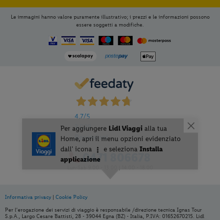
Le immagini hanno valore puramente illustrativo; i prezzi e le informazioni possono
essere soggetti a modifiche.
4,7
/5
3.029
Recensioni
0471 806678
Lun-Sab 9.00 - 13.00 | 14.00 - 18.00
Per aggiungere
Lidl Viaggi
alla tua
Home, apri il menu opzioni evidenziato
Informativa privacy
|
Cookie Policy
dall' icona
e seleziona
Installa
applicazione
Per l’erogazione dei servizi di viaggio è responsabile /direzione tecnica Ignas Tour
S.p.A., Largo Cesare Battisti, 28 - 39044 Egna (BZ) - Italia, P.IVA: 01652670215. Lidl