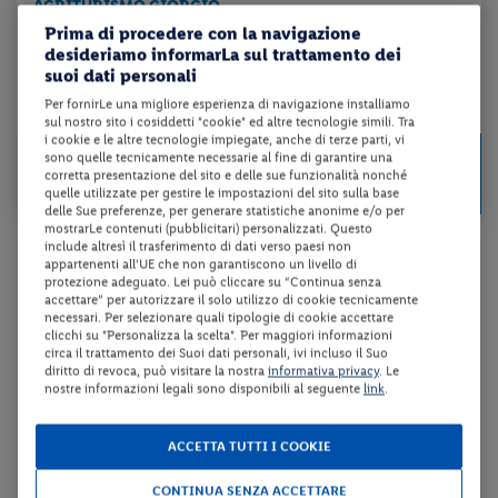
AGRITURISMO GIORGIO
Prima di procedere con la navigazione
desideriamo informarLa sul trattamento dei
pernottamento e colazione + utilizzo della piscina scoperta
suoi dati personali
Per fornirLe una migliore esperienza di navigazione installiamo
da 43 € per notte
sul nostro sito i cosiddetti "cookie" ed altre tecnologie simili. Tra
i cookie e le altre tecnologie impiegate, anche di terze parti, vi
Check-in
85 €
sono quelle tecnicamente necessarie al fine di garantire una
da
dal 11/09/26
corretta presentazione del sito e delle sue funzionalità nonché
a persona per 2 notti
quelle utilizzate per gestire le impostazioni del sito sulla base
al 29/10/26
delle Sue preferenze, per generare statistiche anonime e/o per
mostrarLe contenuti (pubblicitari) personalizzati. Questo
include altresì il trasferimento di dati verso paesi non
appartenenti all'UE che non garantiscono un livello di
Gargano
protezione adeguato. Lei può cliccare su “Continua senza
accettare” per autorizzare il solo utilizzo di cookie tecnicamente
necessari. Per selezionare quali tipologie di cookie accettare
Il Gargano è un promontorio dalla natura incontaminata che
clicchi su "Personalizza la scelta". Per maggiori informazioni
circa il trattamento dei Suoi dati personali, ivi incluso il Suo
offre una notevole varietà di paesaggi che rendono la
diritto di revoca, può visitare la nostra
informativa privacy
. Le
regione particolarmente adatta ad ogni tipologia di
nostre informazioni legali sono disponibili al seguente
link
.
viaggiatore, dagli amanti del mare pulito agli appassionati
del turismo ecologico, di quello culturale ed anche di quello
ACCETTA TUTTI I COOKIE
religioso. Quando arriva la bella stagione sono numerosi
coloro che raggiungono qualcuna delle belle località
CONTINUA SENZA ACCETTARE