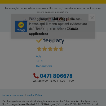
Le immagini hanno valore puramente illustrativo; i prezzi e le informazioni possono
essere soggetti a modifiche.
4,7
/5
3.031
Per aggiungere
Lidl Viaggi
alla tua
Recensioni
Home, apri il menu opzioni evidenziato
dall' icona
e seleziona
Installa
0471 806678
applicazione
Lun-Sab 9.00 - 13.00 | 14.00 - 18.00
Informativa privacy
|
Cookie Policy
Per l’erogazione dei servizi di viaggio è responsabile /direzione tecnica Ignas Tour
S.p.A., Largo Cesare Battisti, 28 - 39044 Egna (BZ) - Italia, P.IVA: 01652670215. Lidl