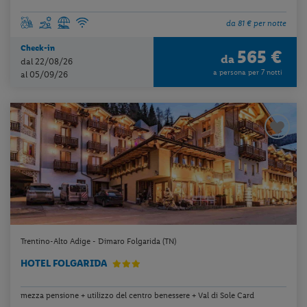
da 81 € per notte
Check-in
565 €
da
dal 22/08/26
a persona per 7 notti
al 05/09/26
Trentino-Alto Adige - Dimaro Folgarida (TN)
HOTEL FOLGARIDA
mezza pensione + utilizzo del centro benessere + Val di Sole Card