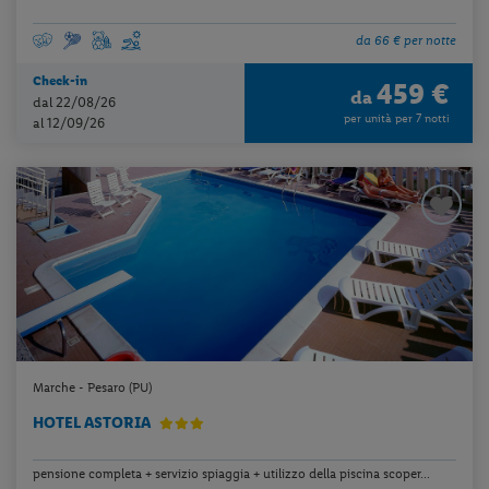
da 66 € per notte
Check-in
459 €
da
dal 22/08/26
per unità per 7 notti
al 12/09/26
Marche - Pesaro (PU)
HOTEL ASTORIA
pensione completa + servizio spiaggia + utilizzo della piscina scoper...