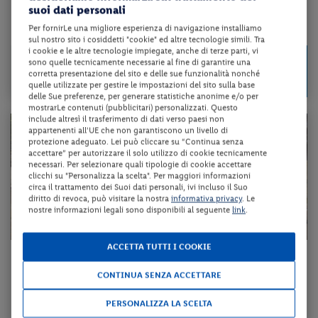
suoi dati personali
Per fornirLe una migliore esperienza di navigazione installiamo
da 70 € per notte
sul nostro sito i cosiddetti "cookie" ed altre tecnologie simili. Tra
i cookie e le altre tecnologie impiegate, anche di terze parti, vi
Check-in
489 €
sono quelle tecnicamente necessarie al fine di garantire una
da
il 13/09/26
corretta presentazione del sito e delle sue funzionalità nonché
a persona per 7 notti
quelle utilizzate per gestire le impostazioni del sito sulla base
delle Sue preferenze, per generare statistiche anonime e/o per
mostrarLe contenuti (pubblicitari) personalizzati. Questo
include altresì il trasferimento di dati verso paesi non
appartenenti all'UE che non garantiscono un livello di
protezione adeguato. Lei può cliccare su “Continua senza
accettare” per autorizzare il solo utilizzo di cookie tecnicamente
necessari. Per selezionare quali tipologie di cookie accettare
clicchi su "Personalizza la scelta". Per maggiori informazioni
circa il trattamento dei Suoi dati personali, ivi incluso il Suo
diritto di revoca, può visitare la nostra
informativa privacy
. Le
nostre informazioni legali sono disponibili al seguente
link
.
ACCETTA TUTTI I COOKIE
Emilia-Romagna - Misano Adriatico (RN)
CONTINUA SENZA ACCETTARE
HOTEL ALBA
PERSONALIZZA LA SCELTA
pensione completa + utilizzo della piscina scoperta