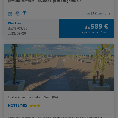
pensione completa + bevande ai pasti + traghetto a/r
da 85 € per notte
Check-in
589 €
da
dal 18/09/26
a persona per 7 notti
al 22/09/26
Emilia-Romagna - Lido di Savio (RA)
HOTEL REX
pensione completa + bevande ai pasti + servizio spiaggia + utilizzo d...