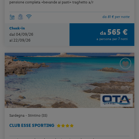
pensione completa +bevande ai pasti+ traghetto a/r
da 81 € per notte
Check-in
565 €
da
dal 04/09/26
a persona per 7 notti
al 22/09/26
Sardegna - Stintino (SS)
CLUB ESSE SPORTING