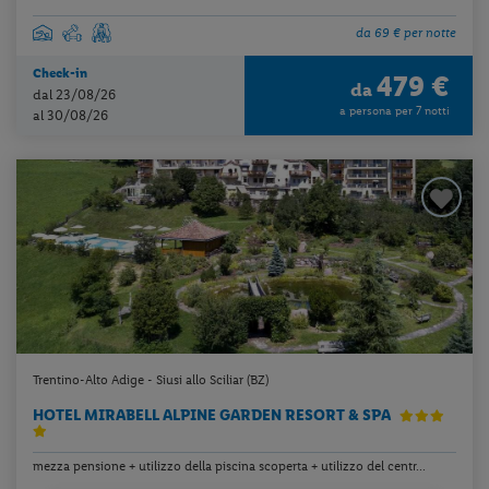
da 69 € per notte
Check-in
479 €
da
dal 23/08/26
a persona per 7 notti
al 30/08/26
Trentino-Alto Adige - Siusi allo Sciliar (BZ)
HOTEL MIRABELL ALPINE GARDEN RESORT & SPA
mezza pensione + utilizzo della piscina scoperta + utilizzo del centr...