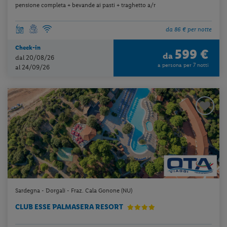
pensione completa + bevande ai pasti + traghetto a/r
da 86 € per notte
Check-in
599 €
da
dal 20/08/26
a persona per 7 notti
al 24/09/26
Sardegna - Dorgali - Fraz. Cala Gonone (NU)
CLUB ESSE PALMASERA RESORT