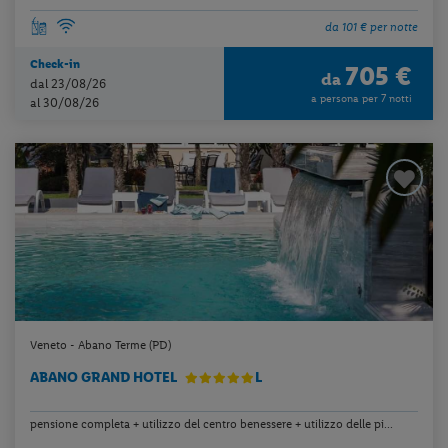
da 101 € per notte
Check-in
705 €
da
dal 23/08/26
a persona per 7 notti
al 30/08/26
Veneto - Abano Terme (PD)
ABANO GRAND HOTEL
L
pensione completa + utilizzo del centro benessere + utilizzo delle pi...