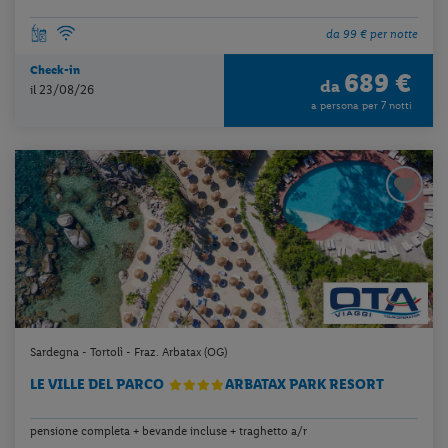
da 99 € per notte
Check-in
689 €
da
il 23/08/26
a persona per 7 notti
Sardegna - Tortolì - Fraz. Arbatax (OG)
LE VILLE DEL PARCO
ARBATAX PARK RESORT
pensione completa + bevande incluse + traghetto a/r