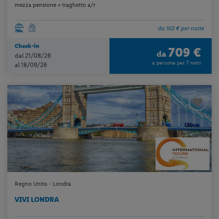
mezza pensione + traghetto a/r
da 102 € per notte
Check-in
709 €
da
dal 21/08/26
a persona per 7 notti
al 18/09/26
Regno Unito - Londra
VIVI LONDRA