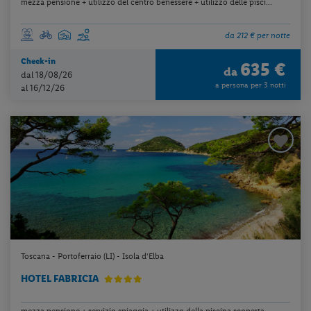
mezza pensione + utilizzo del centro benessere + utilizzo delle pisci...
da 212 € per notte
Check-in
635 €
da
dal 18/08/26
a persona per 3 notti
al 16/12/26
Toscana - Portoferraio (LI) - Isola d'Elba
HOTEL FABRICIA
mezza pensione + servizio spiaggia + utilizzo della piscina scoperta