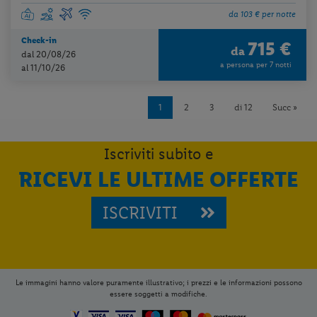
da 103 € per notte
Check-in
715 €
da
dal 20/08/26
a persona per 7 notti
al 11/10/26
1
2
3
di 12
Succ »
Iscriviti subito e
RICEVI LE ULTIME OFFERTE
ISCRIVITI
Le immagini hanno valore puramente illustrativo; i prezzi e le informazioni possono
essere soggetti a modifiche.