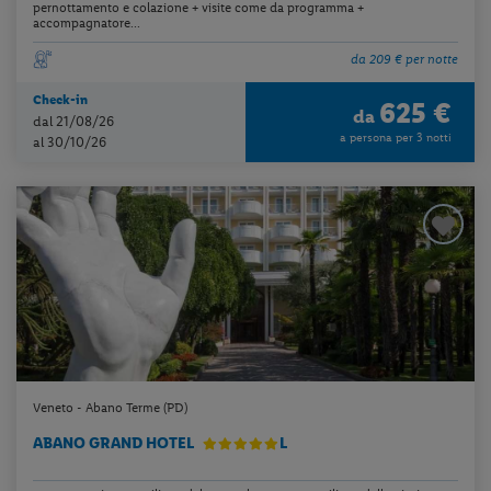
pernottamento e colazione + visite come da programma +
accompagnatore...
da 209 € per notte
Check-in
625 €
da
dal 21/08/26
a persona per 3 notti
al 30/10/26
Veneto - Abano Terme (PD)
ABANO GRAND HOTEL
L