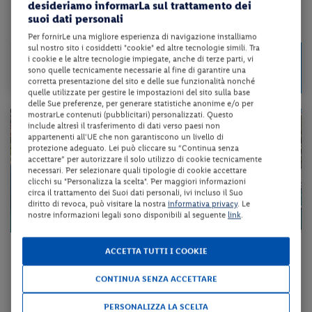
desideriamo informarLa sul trattamento dei
suoi dati personali
da 94 € per notte
Per fornirLe una migliore esperienza di navigazione installiamo
sul nostro sito i cosiddetti "cookie" ed altre tecnologie simili. Tra
Check-in
655 €
i cookie e le altre tecnologie impiegate, anche di terze parti, vi
da
dal 20/08/26
sono quelle tecnicamente necessarie al fine di garantire una
a persona per 7 notti
al 11/10/26
corretta presentazione del sito e delle sue funzionalità nonché
quelle utilizzate per gestire le impostazioni del sito sulla base
delle Sue preferenze, per generare statistiche anonime e/o per
mostrarLe contenuti (pubblicitari) personalizzati. Questo
include altresì il trasferimento di dati verso paesi non
appartenenti all'UE che non garantiscono un livello di
protezione adeguato. Lei può cliccare su “Continua senza
accettare” per autorizzare il solo utilizzo di cookie tecnicamente
necessari. Per selezionare quali tipologie di cookie accettare
clicchi su "Personalizza la scelta". Per maggiori informazioni
circa il trattamento dei Suoi dati personali, ivi incluso il Suo
diritto di revoca, può visitare la nostra
informativa privacy
. Le
nostre informazioni legali sono disponibili al seguente
link
.
Sardegna - Loiri Porto San Paolo (OT)
ACCETTA TUTTI I COOKIE
HOTEL IL FARO DI MOLARA
CONTINUA SENZA ACCETTARE
pernottamento e colazione + traghetto a/r
PERSONALIZZA LA SCELTA