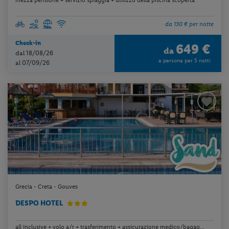
da 130 € per notte
Check-in
649 €
da
dal 18/08/26
a persona per 5 notti
al 07/09/26
Grecia - Creta - Gouves
DESPO HOTEL
all inclusive + volo a/r + trasferimento + assicurazione medico/bagag...