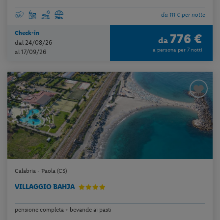
da 111 € per notte
Check-in
776 €
da
dal 24/08/26
a persona per 7 notti
al 17/09/26
Calabria - Paola (CS)
VILLAGGIO BAHJA
pensione completa + bevande ai pasti