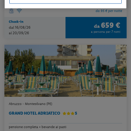
da 95 € per notte
Check-in
659 €
da
dal 16/08/26
a persona per 7 notti
al 20/09/26
Abruzzo - Montesilvano (PE)
GRAND HOTEL ADRIATICO
S
pensione completa + bevande ai pasti