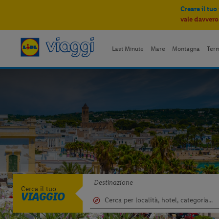
Creare il tuo
vale davvero
Last Minute
Mare
Montagna
Ter
Destinazione
Cerca il tuo
VIAGGIO