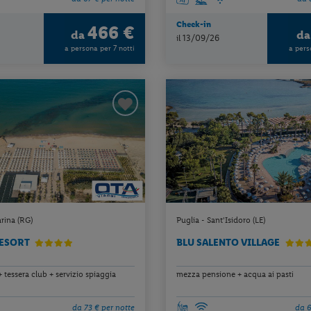
Check-in
466 €
da
d
il 13/09/26
a persona per 7 notti
a pers
arina (RG)
Puglia - Sant'Isidoro (LE)
RESORT
BLU SALENTO VILLAGE
 + tessera club + servizio spiaggia
mezza pensione + acqua ai pasti
da 73 € per notte
da 6