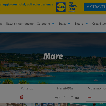
 viaggio con hotel, voli ed esperienze
MY TRAVEL
.
me
Natura / Agriturismo
Categorie
Italia
Estero
Crea il tuo
Mare
Partenza
Flessibilità
Massimo not
+/-
gg