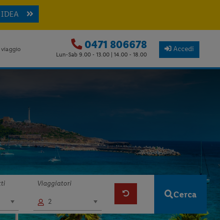
 IDEA
0471 806678
Accedi
 viaggio
Lun-Sab 9.00 - 13.00 | 14.00 - 18.00
ti
Viaggiatori
Cerca