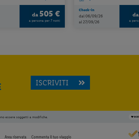
Check-in
505 €
da
d
dal 06/09/26
a persona per 7 notti
a pers
al 27/09/26
ISCRIVITI
E
ono essere soggetti a modifiche.
Area riservata
Commenta il tuo viaggio