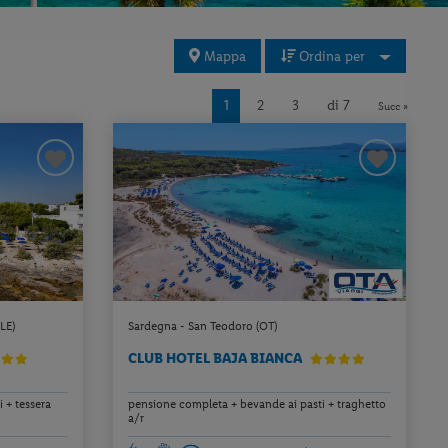
Mappa
Ordina per
1
2
3
di 7
Succ »
LE)
Sardegna - San Teodoro (OT)
CLUB HOTEL BAJA BIANCA
 + tessera
pensione completa + bevande ai pasti + traghetto
a/r