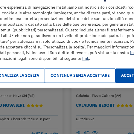
da 81 € per notte
da 9
ore esperienza di navigazione installiamo sul nostro sito i cosiddetti "co
Check-in
 i cookie e le altre tecnologie impiegate, anche di terze parti, vi sono qu
565 €
da
d
26
il 18/09/26
garantire una corretta presentazione del sito e delle sue funzionalità non
a persona per 7 notti
a pers
 le impostazioni del sito sulla base delle Sue preferenze, per generare sta
enuti (pubblicitari) personalizzati. Questo include altresì il trasferiment
i all'UE che non garantiscono un livello di protezione adeguato. Lei può
are” per autorizzare il solo utilizzo di cookie tecnicamente necessari. P
kie accettare clicchi su "Personalizza la scelta". Per maggiori informazioni
ti personali, ivi incluso il Suo diritto di revoca, può visitare la nostra
in
ormazioni legali sono disponibili al seguente
link
.
NALIZZA LA SCELTA
CONTINUA SENZA ACCETTARE
ACCET
Marina di Nova Siri (MT)
Calabria - Pizzo Calabro (VV)
O NOVA SIRI
CALADUNE RESORT
pleta + bevande incluse ai pasti
all inclusive
da 67 € per notte
da 