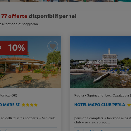
o
77 offerte
disponibili per te!
e al periodo di soggiorno.
10%
E
lonica (GR)
Puglia - Squinzano, Loc. Casalabate (
O MARE SI
HOTEL MAPO CLUB PERLA
lizzo della piscina scoperta + Miniclub
pensione completa + bevande ai pasti
club + servizio spiagg...