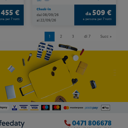
Check-in
455 €
509 €
a
da
dal 08/09/26
ona per 7 notti
a persona per 7 notti
al 22/09/26
1
2
3
di 7
Succ »
0471 806678