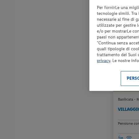
Per fornirLe una migli
Check-in
tecnologie simili. Tra
dal 04/09/
necessarie al fine di 
al 22/09/26
utilizzate per gestire
e/o per mostrarLe cont
paesi non appartenent
“Continua senza accett
quali tipologie di coo
trattamento dei Suoi da
privacy
. Le nostre inf
PERSO
Basilicata - 
VILLAGGI
Pensione com