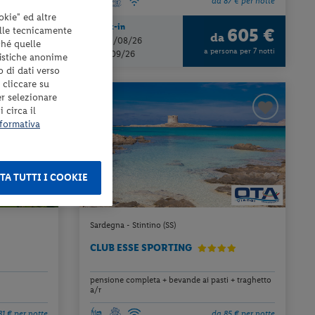
2 € per notte
da 87 € per notte
okie" ed altre
Check-in
elle tecnicamente
639 €
605 €
a
da
dal 21/08/26
ché quelle
ona per 7 notti
a persona per 7 notti
al 11/09/26
tistiche anonime
o di dati verso
 cliccare su
er selezionare
 circa il
formativa
TA TUTTI I COOKIE
Sardegna - Stintino (SS)
CLUB ESSE SPORTING
pensione completa + bevande ai pasti + traghetto
a/r
81 € per notte
da 85 € per notte