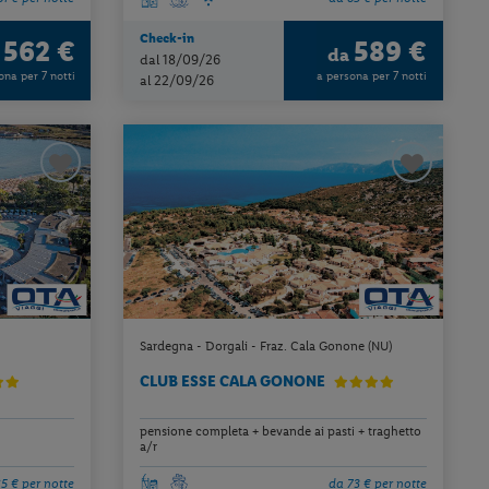
Check-in
562 €
589 €
a
da
dal 18/09/26
ona per 7 notti
a persona per 7 notti
al 22/09/26
Sardegna - Dorgali - Fraz. Cala Gonone (NU)
CLUB ESSE CALA GONONE
pensione completa + bevande ai pasti + traghetto
a/r
5 € per notte
da 73 € per notte