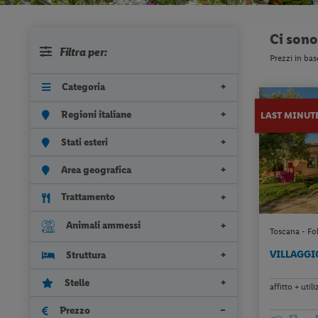
Ci son
Filtra per:
Prezzi in bas
Categoria
Regioni italiane
LAST MINUT
Stati esteri
Area geografica
Trattamento
Animali ammessi
Toscana - Fol
VILLAGGI
Struttura
Stelle
affitto + uti
Prezzo