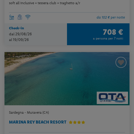
soft all inclusive + tessera club + traghetto a/r
da 102 € per notte
Check-in
708 €
dal 29/08/26
a persona per 7 notti
al 19/09/26
Sardegna - Muravera (CA)
MARINA REY BEACH RESORT