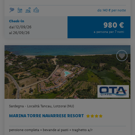
da 140 € per notte
Check-in
980 €
dal 12/09/26
a persona per 7 notti
al 26/09/26
Sardegna - Località Tancau, Lotzorai (NU)
MARINA TORRE NAVARRESE RESORT
pensione completa + bevande ai pasti + traghetto a/r