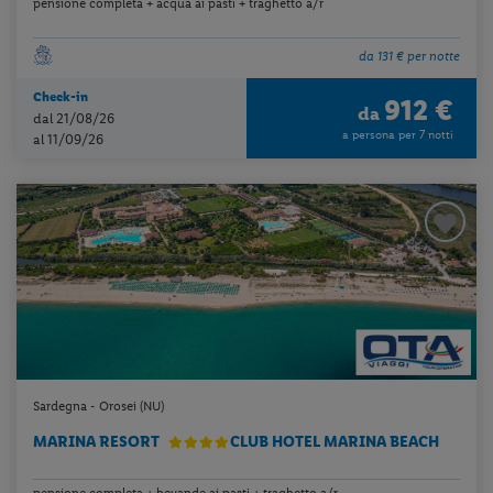
pensione completa + acqua ai pasti + traghetto a/r
da 131 € per notte
Check-in
912 €
da
dal 21/08/26
a persona per 7 notti
al 11/09/26
Sardegna - Orosei (NU)
MARINA RESORT
CLUB HOTEL MARINA BEACH
pensione completa + bevande ai pasti + traghetto a/r