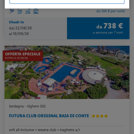
da 106 € per notte
Check-in
738 €
da
dal 22/08/26
a persona per 7 notti
al 19/09/26
OFFERTA SPECIALE
ENTRO IL 15/09/26
Sardegna - Alghero (SS)
FUTURA CLUB ORIGINAL BAIA DI CONTE
soft all inclusive + tessera club + traghetto a/r