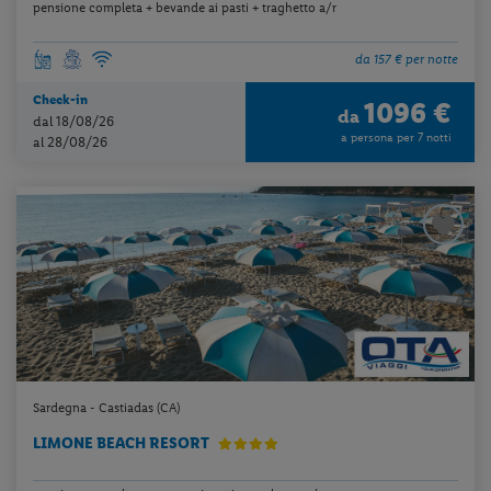
pensione completa + bevande ai pasti + traghetto a/r
da 157 € per notte
Check-in
1096 €
da
dal 18/08/26
a persona per 7 notti
al 28/08/26
Sardegna - Castiadas (CA)
LIMONE BEACH RESORT