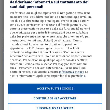
desideriamo informarLa sul trattamento dei
suoi dati personali
da 159 € per notte
Per fornirLe una migliore esperienza di navigazione installiamo
sul nostro sito i cosiddetti "cookie" ed altre tecnologie simili. Tra
Check-in
1109 €
i cookie e le altre tecnologie impiegate, anche di terze parti, vi
da
dal 30/08/26
sono quelle tecnicamente necessarie al fine di garantire una
a persona per 7 notti
al 13/09/26
corretta presentazione del sito e delle sue funzionalità nonché
quelle utilizzate per gestire le impostazioni del sito sulla base
delle Sue preferenze, per generare statistiche anonime e/o per
mostrarLe contenuti (pubblicitari) personalizzati. Questo
include altresì il trasferimento di dati verso paesi non
appartenenti all'UE che non garantiscono un livello di
protezione adeguato. Lei può cliccare su “Continua senza
accettare” per autorizzare il solo utilizzo di cookie tecnicamente
necessari. Per selezionare quali tipologie di cookie accettare
clicchi su "Personalizza la scelta". Per maggiori informazioni
circa il trattamento dei Suoi dati personali, ivi incluso il Suo
diritto di revoca, può visitare la nostra
informativa privacy
. Le
nostre informazioni legali sono disponibili al seguente
link
.
Sardegna - Muravera (CA)
ACCETTA TUTTI I COOKIE
FUTURA CLUB ORIGINAL COLOSTRAI
CONTINUA SENZA ACCETTARE
soft all inclusive + Tessera Club + traghetto a/r
PERSONALIZZA LA SCELTA