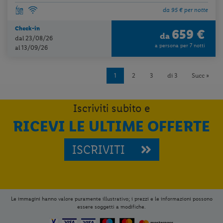
da 95 € per notte
Check-in
659 €
da
dal 23/08/26
a persona per 7 notti
al 13/09/26
1
2
3
di 3
Succ »
Iscriviti subito e
RICEVI LE ULTIME OFFERTE
ISCRIVITI
Le immagini hanno valore puramente illustrativo; i prezzi e le informazioni possono
essere soggetti a modifiche.