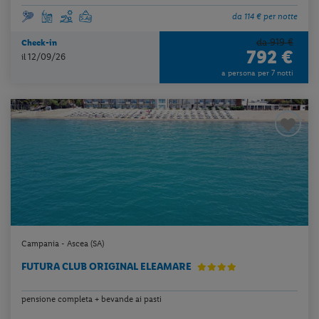
da 114 € per notte
da 919 €
Check-in
792 €
il 12/09/26
a persona per 7 notti
Campania - Ascea (SA)
FUTURA CLUB ORIGINAL ELEAMARE
pensione completa + bevande ai pasti