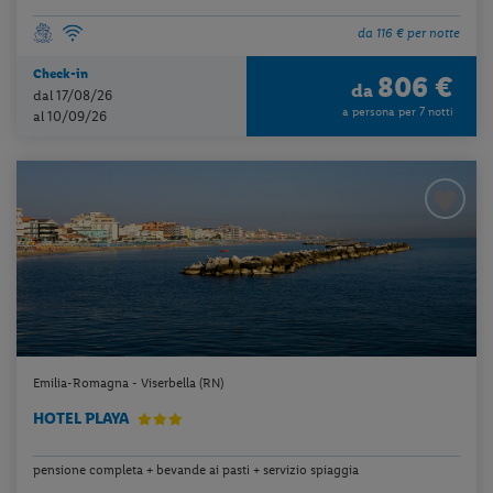
da 116 € per notte
Check-in
806 €
da
dal 17/08/26
a persona per 7 notti
al 10/09/26
Emilia-Romagna - Viserbella (RN)
HOTEL PLAYA
pensione completa + bevande ai pasti + servizio spiaggia