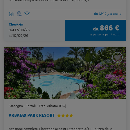
da 124 € per notte
Check-in
866 €
da
dal 17/08/26
a persona per 7 notti
al 10/09/26
Sardegna - Tortolì - Fraz. Arbatax (OG)
ARBATAX PARK RESORT
pensione completa + bevande ai pasti + traghetto a/r + utilizzo delle...