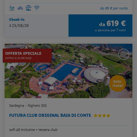
da 89 € per notte
Check-in
619 €
da
il 23/08/26
a persona per 7 notti
OFFERTA SPECIALE
ENTRO IL 15/09/2026
Sardegna - Alghero (SS)
FUTURA CLUB ORIGINAL BAIA DI CONTE
soft all inclusive + tessera club